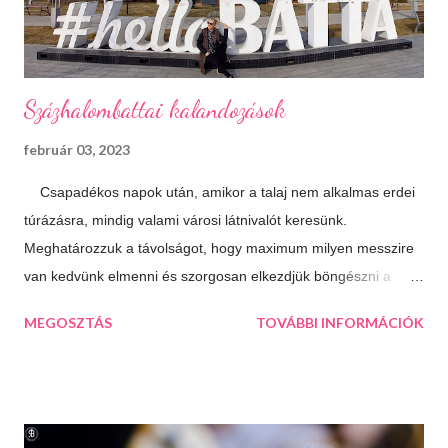
Isteni sütemények Diós, mákos, túrós, lekváro...
Százhalombattai kalandozások
február 03, 2023
Csapadékos napok után, amikor a talaj nem alkalmas erdei
túrázásra, mindig valami városi látnivalót keresünk.
Meghatározzuk a távolságot, hogy maximum milyen messzire
van kedvünk elmenni és szorgosan elkezdjük böngészni a
térképet, aztán a kiválasztjuk a legtöbb érdekességet kínáló
MEGOSZTÁS
TOVÁBBI INFORMÁCIÓK
települést. Így esett a választásunk következő úticélként
Százhalombattára. Ez a relatív fiatal kis város Budapesttől 27
kilométerre, délre fekszik. Jól megközelíthető autópályán és
autóúton is. Százhalombatta és környéke a bronzkor óta
lakott, bővelkedik régészeti feltárásokban és kincsekben,