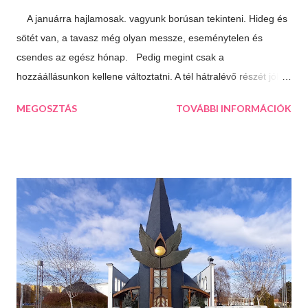
A januárra hajlamosak. vagyunk borúsan tekinteni. Hideg és
sötét van, a tavasz még olyan messze, eseménytelen és
csendes az egész hónap. Pedig megint csak a
hozzáállásunkon kellene változtatni. A tél hátralévő részét jól is
el lehet tölteni, csak meg kell látni a lehetőségeket. 10 dolog
MEGOSZTÁS
TOVÁBBI INFORMÁCIÓK
ami jó a télben: Végtelen mozizós estek Hamar sötétedik, ha
már akkor bevackolunk akár 3 film is beleférhet az estébe.
Máskor úgy sincs idő megnézni őket. Téli sportok Korizás,
síelés, szánkózás... soroljam még? Jó, tudom, mostanában
már nem gyakran esik a hó, de korizni akkor is lehet, minden
másért meg irány a Kékes, Dobogókő vagy Eplény. Sűrű
krémlevesek Van abban valami megnyugtató amikor az ember
egy tál tartalmas és forró krémlevest kanalaz. Illatos, forró
fürdők Azt hiszem ehhez nem is kell mit hozzáfűzni...
Hangulatfények mindenhol Bátran rakd velük tele te is a
lakásodat, meglátod milyen meghitt hangulatot teremtenek.