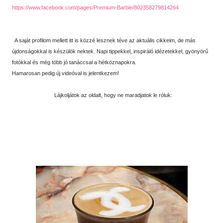
https://www.facebook.com/pages/Premium-Barbie/802358279814264
A saját profilom mellett itt is közzé lesznek téve az aktuális cikkeim, de más
újdonságokkal is készülök nektek. Napi tippekkel, inspiráló idézetekkel, gyönyörű
fotókkal és még több jó tanáccsal a hétköznapokra.
Hamarosan pedig új videóval is jelentkezem!
Lájkoljátok az oldalt, hogy ne maradjatok le róluk: