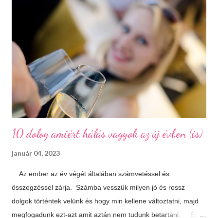
melyeket a város a mai napig lelkiismeretesen ápol és büszkén
meg is mutat a világnak. A százhalom előtag a település
határában húzódó halomsírokra utal, melyeket ma is meg lehet
tekinteni a régészeti parkban. De még mielőtt ide eljutnánk,
érdemes megállni a gyönyörűen felújított főtéren, ahol a
Makovecz Imre által tervezett Szent István Templom magas...
10 dolog amiért hálás vagyok az új évben (is)
január 04, 2023
Az ember az év végét általában számvetéssel és
összegzéssel zárja. Számba vesszük milyen jó és rossz
dolgok történtek velünk és hogy min kellene változtatni, majd
megfogadunk ezt-azt amit aztán nem tudunk betartani. Én