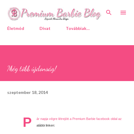
Ugrás a fő tartalomra
Életmód
Divat
Továbbiak…
Még több újdonság!
szeptember 18, 2014
P
ár napja végre létrejött a Premium Barbie facebook oldal az
alábbi linken: