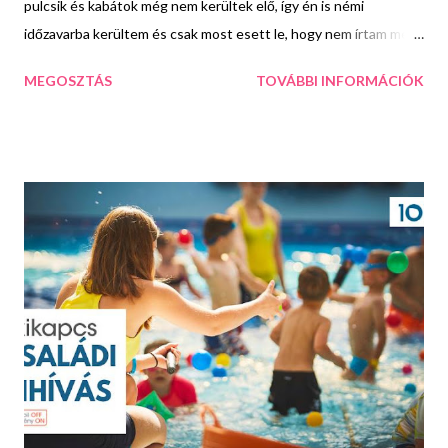
pulcsik és kabátok még nem kerültek elő, így én is némi
időzavarba kerültem és csak most esett le, hogy nem írtam még
nektek a legnagyobb őszi trendekről. Szóval most erről lesz szó.
MEGOSZTÁS
TOVÁBBI INFORMÁCIÓK
Nézzük hát, mik azok a fazonok és minták amiket mindenképpen
be kell szereznünk ebben a szezonban: Állatminták Lehet vad
párduc vagy leopárd, zebra, zsiráf vagy kígyó, teljesen mindegy.
Idén ősszel minden állatminta tarol. Kombináld kötöttel és
derékon viselt vastag övvel! Bohém maxi A maxi ruha a nyár
legnagyobb trendje volt és most még ősszel sem kell
lemondanunk róla, csupán csak a kiegészítőket kell ősziesebbre
cserélni hozzá. Egy vastagabb harisnya, egy csizma és egy
vagány dzseki elég hozzá... Puffos ujjak Inspirálódjunk a
19.századból és válasszunk idén ősszel puffos ujjú felsőket, amik
nagyon nőiesek és eltérnek a megsz...