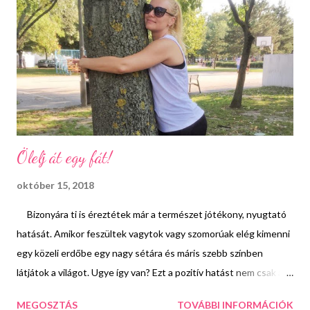
őket a közös élmények megszerzésében. A #kikapcs
programsorozat következő eseménye: 2018 október 21.-én lesz
az Aquaworld Budapest élményfürdőben, ahol a vállalkozókedvű
családok különböző versenyeken mérhetik össze ügyességüket
és tudásukat. Szárazföldön és vízen is zajlanak majd a ...
Ölelj át egy fát!
október 15, 2018
Bizonyára ti is éreztétek már a természet jótékony, nyugtató
hatását. Amikor feszültek vagytok vagy szomorúak elég kimenni
egy közeli erdőbe egy nagy sétára és máris szebb színben
látjátok a világot. Ugye így van? Ezt a pozitív hatást nem csak a
friss levegőnek és a sétával járó mozgásnak köszönhetjük,
MEGOSZTÁS
TOVÁBBI INFORMÁCIÓK