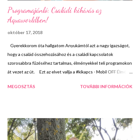
Programajánló: Családi kihívás az
Aquaworldben!
október 17, 2018
Gyerekkorom óta hallgatom Anyukámtól azt a nagy igazságot,
hogy a család összehozásához és a családi kapcsolatok
szorosabbra fűzéséhez tartalmas, élményekkel teli programokon
át vezet az út. Ezt az elvet vallja a #kikapcs - Mobil OFF Élmény
ON mozgalom is. Fő céljuk, hogy felhívják a figyelmet a minőségi
MEGOSZTÁS
TOVÁBBI INFORMÁCIÓK
időtöltés fontosságára, valamint a virtuális világ és a valósan
megélt élmények egyensúlyban tartására. Ennek érdekében
családbarát szolgáltatóhelyek bevonásával olyan #kikapcs
programokat szerveznek, ahol a normál belépőjegyek áráért a
megszokott szolgáltatásokon túl számos más, hasznos és
érdekes programot kaphatnak a családok, ezzel is támogatva