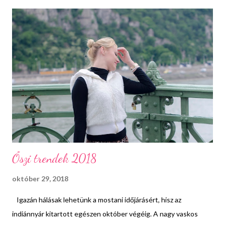
A mai bejegyzésben összeszedtem nektek az elmúlt évek
legextrább sminkjeit, melyeket én készítettem. Remélem segít
majd inspirációt meríteni az esti halloween bulihoz. Hableány
(2014) Jósnő (2015) Hókirálynő (2015) Leopárd (2016)
Szívkirálynő (2017) Erről a sminkről még tutorial videó is készült:
Koponya (2017) Képregényes smink (2018) Erről szintén
készült egy videó: Boszorkány (2018) ...
Őszi trendek 2018
október 29, 2018
Igazán hálásak lehetünk a mostani időjárásért, hisz az
indiánnyár kitartott egészen október végéig. A nagy vaskos