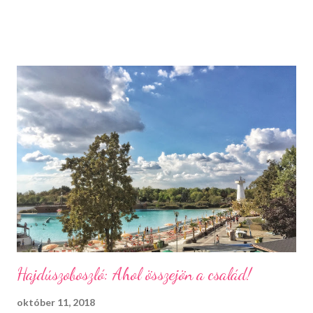
hanem a fák pozitív energiájának is. Már az indiánok és a kelták is
meg voltak győződve arról, hogy a fáknak lelkük van. Jó
szellemek lakoznak bennük, melyek sok testi és lelki problémára
megoldást kínálnak. És bizony ez így is van. A fák különleges,
pozitív energiamezővel rendelkeznek. Átölelésükkel mi is
részesei lehetünk ennek a mezőnek, mely elszívja a negatív
gondolatainkat és pozitívitással tölt fel minket. Hogyan
csináljuk helyesen? Szakértők szerint akkor működik a
legjobban, ha egy számunkra különösen szimpatikus fát
választunk ki az ölelésre. Az időt nézve április és október között
járunk a legjobban, mert ilyenkor a legerősebb a fák...
Hajdúszoboszló: Ahol összejön a család!
október 11, 2018