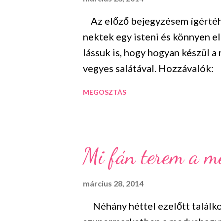
vitaminforrástó...
Az előző bejegyzésem ígértéhe
nektek egy isteni és könnyen 
lássuk is, hogy hogyan készül
vegyes salátával. Hozzávalók
4-5 szem közepes burgonya te
MEGOSZTÁS
sajt 1 csokor medvehagyma 1
zöldségek egy kis olívaolaj E
kis olajat, majd elrendezzük b
megszórjuk őket sóval, borssal 
Mi fán terem a 
meghámozott egész burgonyákat
alufóliával lefedjük és nagyjábó
március 28, 2014
Néhány héttel ezelőtt találko