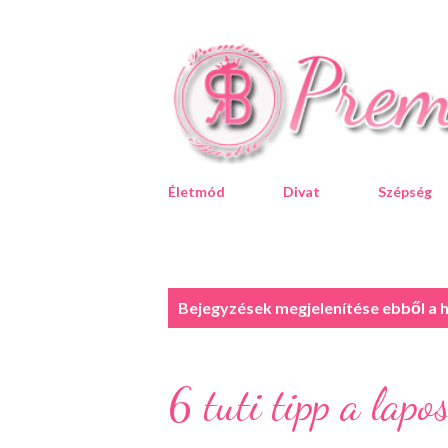
Életmód
Divat
Szépség
B
Bejegyzések megjelenítése ebből a 
e
j
e
6 tuti tipp a lapo
g
y