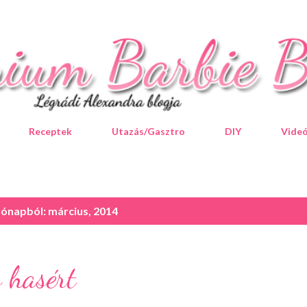
Ugrás a fő tartalomra
Receptek
Utazás/Gasztro
DIY
Vide
hónapból: március, 2014
s hasért