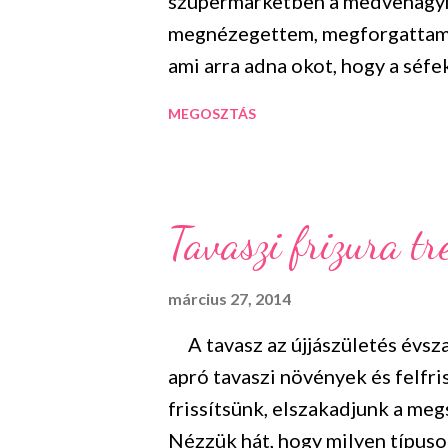
szupermarketben a medvehagymá
megnézegettem, megforgattam, 
ami arra adna okot, hogy a séfe
De amikor megéreztem az illatá
MEGOSZTÁS
fokhagyma illata van és mivel
rossz nem lehet bármibe is te
hogyan is kell felhasználni, ille
polcán hagytam és úgy gondolt
Tavaszi frizura t
is terem a medvehagyma! A nép
álmából felkelő medve ezt a növ
március 27, 2014
szervezetét. Innen kapta hát a 
A tavasz az újjászületés évsza
választják, hiszen rengeteg illó
apró tavaszi növények és felfris
megelőzni az érelmeszesedés...
frissítsünk, elszakadjunk a meg
Nézzük hát, hogy milyen típus