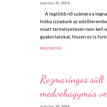
március 31, 2014
z
é
A legtöbb nő számára a legnag
s
hiába izzadunk az edzőteremben
e
miatt természetesen nem kell 
k
gyakorlatokat, hiszen ez is fon
sem mindegy, hogy mit, mikor 
MEGOSZTÁS
megosztok veletek 6 tippet ami
eléréséhez. 1. Nassolj zöldsé
édességek helyett válassz inkáb
vagy uborkát. Ezek nem csak ke
Rozmaringos sült
rosttartalmuknak köszönhetően
medvehagymás veg
Ha gyümölcsöket eszel semmik
amiket feltétlenül szükséges). 
amiben a legtöbb vitamin és ro
március 28, 2014