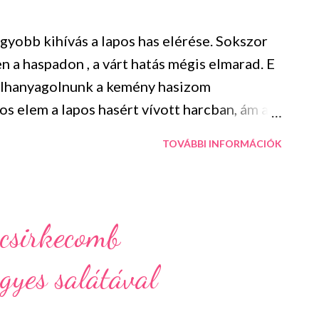
yobb kihívás a lapos has elérése. Sokszor
 a haspadon , a várt hatás mégis elmarad. E
elhanyagolnunk a kemény hasizom
tos elem a lapos hasért vívott harcban, ám az
és hogyan eszünk. Az alábbiakban
TOVÁBBI INFORMÁCIÓK
 nagy segítséget nyújthat az álomhas
geket! Ha nassolni támad kedved
b zöldségeket pl.: sárgarépát, karalábét
llemesen eltelítenek, de magas víz- és
 csirkecomb
 serkentik az emésztésed is! 2. Ne hámozz!
yes salátával
éppen se hámozd meg őket (csak azokat
A héj ugyanis a gyümölcsnek az a része,
st található. Ha meghámozzuk jelentős