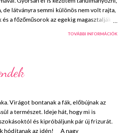
val. Gyorsan el is kezdtem tanulmányozni,
de látványra semmi különös nem volt rajta,
k és a főzőműsorok az egekig magasztalják.
t már mindent értettem. Erős, intenzív
TOVÁBBI INFORMÁCIÓK
 imádom a fokhagymát úgy gondoltam, ez már
szem. De mivel pontosan nem tudtam, hogy
tve azt, hogy mit is készíthetek belőle a bolt
am előbb alaposan utána nézek, hogy mi fán
rendek
hagyomány úgy tartja, hogy a hosszú téli
ényt keresi először, hogy kitisztítsa a
nevét. Nem is csoda, ha a medvék is ezt
ka. Virágot bontanak a fák, előbújnak az
olajat és ásványi sót tartalmaz. Segít
sül a természet. Ideje hát, hogy mi is
szokásoktól és kipróbáljunk pár új frizurát.
ok hódítanak az idén! A nagy