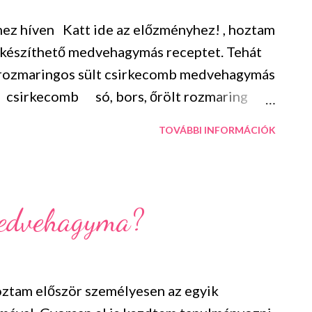
z híven Katt ide az előzményhez! , hoztam
elkészíthető medvehagymás receptet. Tehát
 a rozmaringos sült csirkecomb medvehagymás
: csirkecomb só, bors, őrölt rozmaring
tszés szerinti salátakeverék valamilyen
TOVÁBBI INFORMÁCIÓK
 nagy natúr joghurt tetszés szerinti
lőveszünk egy nagy tepsit, teszünk bele egy
enne a csirkecombokat. Bőségesen
és rozmaringgal. Ezután melléjük rakjuk a
medvehagyma?
. Egy pohár vizet öntünk az egész alá, majd
l 30 percig közepes lángon pároljuk. ...
ztam először személyesen az egyik