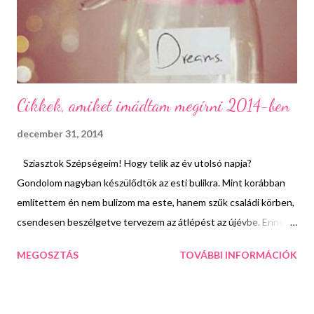
Cikkek, amiket imádtam megírni 2014-ben
december 31, 2014
Sziasztok Szépségeim! Hogy telik az év utolsó napja?
Gondolom nagyban készülődtök az esti bulikra. Mint korábban
említettem én nem bulizom ma este, hanem szűk családi körben,
csendesen beszélgetve tervezem az átlépést az újévbe. Ennek
fényében a napom is nyugalmasan telik. Számot vetek az elmúlt
MEGOSZTÁS
TOVÁBBI INFORMÁCIÓK
évről, átgondolom a történéseket és terveket szövögetek a
jövőre nézve. Mindent összevetve hálás vagyok az elmúlt
időszakért. Tanulságos, ösztönző és boldog 12 hónap volt ez,