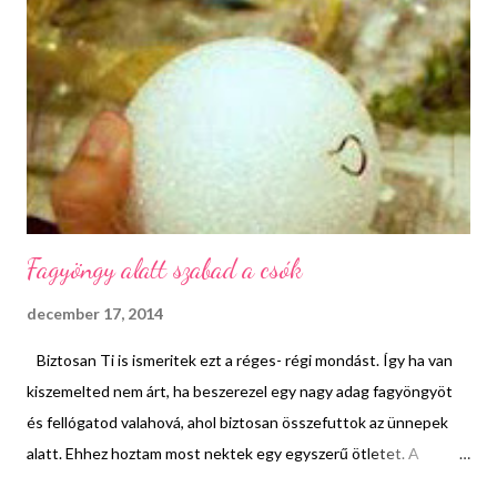
kipróbálok valami mást. Hosszas nyomozás után végül rátaláltam
egy igazán egyszerű receptre, amit kezdőknek is bátran ajánlok,
mert lehetetlen elrontani. Hozzávalók: 2 bögre liszt fél bögre
porcukor 7 dkg vaj vagy margarin negyed bögre méz 1 tojás 1
teáskanál sütőpor vagy szódabikarbóna 1 csapo...
Fagyöngy alatt szabad a csók
december 17, 2014
Biztosan Ti is ismeritek ezt a réges- régi mondást. Így ha van
kiszemelted nem árt, ha beszerezel egy nagy adag fagyöngyöt
és fellógatod valahová, ahol biztosan összefuttok az ünnepek
alatt. Ehhez hoztam most nektek egy egyszerű ötletet. A
fagyöngy mellett szükség lesz még egy hungarocell gömbre, egy