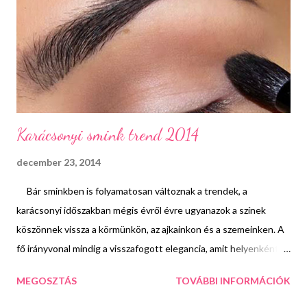
megnyugvást. Ilyenkor minden szerettem itt van körülöttem,
nem kell aggódni, hogy vajon mindenki jól van e, nem kell
honvágyat vagy épp sajgó fájdalmat éreznem azért, mert valaki
nincs velem. Ha itthon vagyok a szerelmem hiányzik, ha
Budapesten vagyok akkor ...
Karácsonyi smink trend 2014
december 23, 2014
Bár sminkben is folyamatosan változnak a trendek, a
karácsonyi időszakban mégis évről évre ugyanazok a színek
köszönnek vissza a körmünkön, az ajkainkon és a szemeinken. A
fő irányvonal mindig a visszafogott elegancia, amit helyenként
feldobhatunk egy kis csillogással is. Éppen ezért a tavalyi
MEGOSZTÁS
TOVÁBBI INFORMÁCIÓK
bejegyzésemhez semmi újdonságot nem tudok hozzáfűzni.
Inkább mutatok nektek egy sminket, amit egyszerűen el tudtok