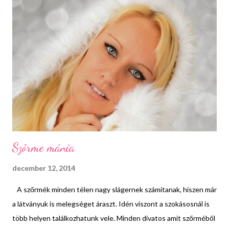
így egy bizonyos szint után engem sem kerültek el a kritikák.
Sokszor értetlenül álltam az alaptalan, rosszindulatú kommentek
előtt és nem egyszer még könnyeket is ejtettem miattuk. De
idővel megtanultam, hogy ezek elkerülhetetlenül jelen lesznek a
további pályafutásomban is, így jobb lesz ügyet sem vetni rájuk.
Jöhet bármennyi bántás, ha többségben vannak azok az
emberek, akik elismerik és szeretik azt amit csinálsz, akkor jó
úton haladsz, Az igazi áttörést aztán az i...
Szőrme mánia
december 12, 2014
A szőrmék minden télen nagy slágernek számítanak, hiszen már
a látványuk is melegséget áraszt. Idén viszont a szokásosnál is
több helyen találkozhatunk vele. Minden divatos amit szőrméből