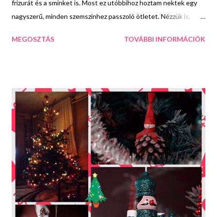
frizurát és a sminket is. Most ez utóbbihoz hoztam nektek egy
nagyszerű, minden szemszínhez passzoló ötletet. Nézzük is,
hogyan készül! Először alapozzuk le a szemhéjat, majd egy
MEGOSZTÁS
TOVÁBBI INFORMÁCIÓK
sötétbarna ceruzával rajzoljunk egy határozott vonalat a
mélyítővonalba és húzzuk meg a tusvonalat is. Aztán egy pufi
ecsettel alaposan satírozzuk el az íveket. A mozgatható
szemhéjra egy lapos ecsettel vagy applikátorral vigyünk fel egy
aranybarna vagy óarany szemhéjpúdert. Feketével újra húzzuk
meg a tusvonalat, majd egy lapos ecsettel vigyük fel a
csillámport a szemhéj közepére. Végül a tökéletes ünnepi
hatásért tegyünk fel műszempillát vagy használjunk extra dúsító
és hosszabbító szempillaspirált. És már kész is vagyunk!