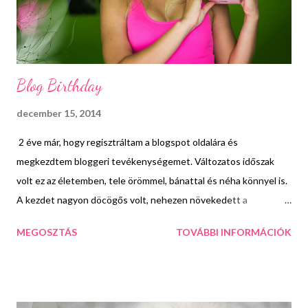
kartondobozra, széles ragasztószalagra, tapéta ragasztóra,
ecsetre és tégla mint...
Blog Birthday
december 15, 2014
2 éve már, hogy regisztráltam a blogspot oldalára és
megkezdtem bloggeri tevékenységemet. Változatos időszak
volt ez az életemben, tele örömmel, bánattal és néha könnyel is.
A kezdet nagyon döcögős volt, nehezen növekedett a
látogatottság és én is tele voltam kétségekkel. Aztán szép
MEGOSZTÁS
TOVÁBBI INFORMÁCIÓK
lassan beindult az oldal, egyre többen nézegették a
bejegyzéseimet és én is úgy éreztem, hogy lassan rájövök arra,
hogyan is működik ez a műfaj. Sajnos jellemző emberi
tulajdonság, az irigység és más munkájának a semmibevevése,