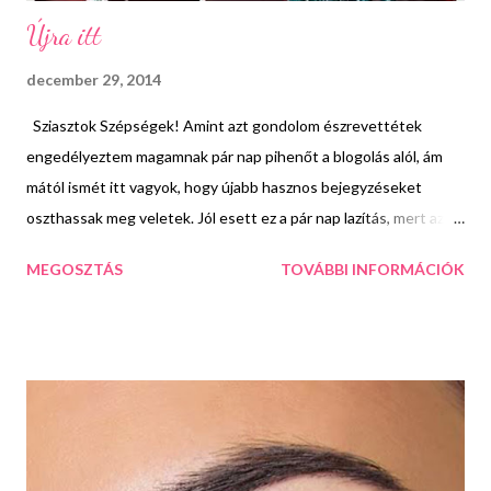
Újra itt
december 29, 2014
Sziasztok Szépségek! Amint azt gondolom észrevettétek
engedélyeztem magamnak pár nap pihenőt a blogolás alól, ám
mától ismét itt vagyok, hogy újabb hasznos bejegyzéseket
oszthassak meg veletek. Jól esett ez a pár nap lazítás, mert az
elmúlt időszakban elég túlterhelt voltam és előreláthatólag a
MEGOSZTÁS
TOVÁBBI INFORMÁCIÓK
január is sok munkával fog indulni. Az év hátralévő részét még
itthon töltöm családi körben. aztán január első napján indulok is
vissza Budapestre, hogy feltöltődve vessem bele magam a
2015-ös évbe. A karácsonyom fantasztikusan telt. Évek óta
először sikerült összehozni azt, hogy december 24.-én este a
párom is itt lehessen velünk és közösen bonthassuk fel az
ajándékokat a család többi tagjával. Nekem ez jelenti az igazi