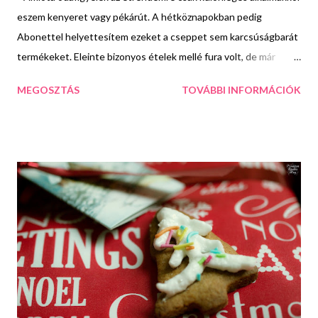
eszem kenyeret vagy pékárút. A hétköznapokban pedig
Abonettel helyettesítem ezeket a cseppet sem karcsúságbarát
termékeket. Eleinte bizonyos ételek mellé fura volt, de már
annyira megszerettem, hogy el sem tudnék képzelni mondjuk
MEGOSZTÁS
TOVÁBBI INFORMÁCIÓK
egy jó vagdalthúst úgy, hogy nem eszem mellé a kedvenc pizzás
Abonettemet. Éppen ezért igyekszem minél több ételbe
beleépíteni. Ma is egy ilyen receptet hoztam nektek. Elsőre
talán kicsit szokatlan lehet hallani az Abonettes salátát, de ha
megkóstoljátok azonnal bele fogtok szeretni. Hozzávalók: 1 nagy
pohár tejföl 1 kis tubus majonéz Franciasaláta zöldségkeverék 1-
2 főtt tojás só 2-3 szelet tetszőleges ízű Abonett 2 szelet alma
A tejfölt egy tálba teszem és ízlés szerint adok hozzá majonézt
és sót. A franciasaláta alapra vizet öntök és 2 percre a mikróba
teszem. Ha letelt az idő leöntöm róla a levet és a zöldséget a
tejfölös alapba keverem. Hozzáadom még a kockára ...