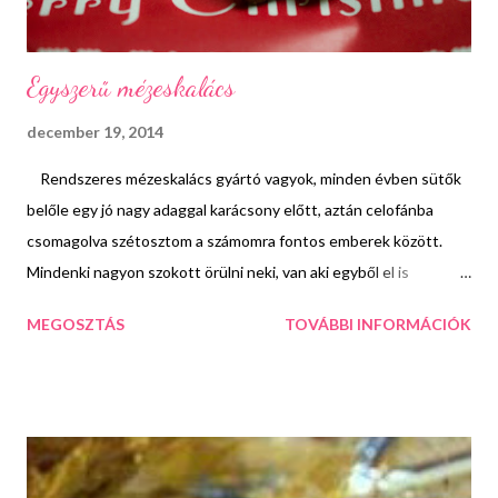
Egyszerű mézeskalács
december 19, 2014
Rendszeres mézeskalács gyártó vagyok, minden évben sütők
belőle egy jó nagy adaggal karácsony előtt, aztán celofánba
csomagolva szétosztom a számomra fontos emberek között.
Mindenki nagyon szokott örülni neki, van aki egyből el is
fogyasztja, de akad olyan is, aki ereklyeként vigyáz rá és
MEGOSZTÁS
TOVÁBBI INFORMÁCIÓK
gyűjtögeti őket. Én mindkettőnek nagyon örülök, mert
egyrészről, ki ne szeretné azt látni, hogy jóízűen falatozzák az
általa készített finomságot, másrészről viszont jól esik a szívnek
az is, ha valaki gyűjtögeti őket, hiszen ez nagyrabecsülést és
hatalmas szeretetet jelent. Tavaly a Dr. Oetker által gyártott
alapport használtam, idén viszont úgy gondoltam, hogy