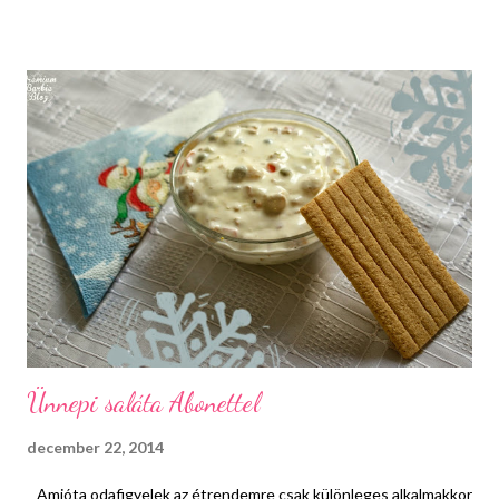
készíteni erre az alkalomra. Először is alapozzátok le a
szemhéjatokat, a tartósság kedvéért, majd feketével rajzoljátok
meg a tusvonalat. Ezután vigyetek fel metálos sötétzöldet a
mozgatható szemhéj egész területére és egy leheletnyi feketét
satírozzatok el a szem külső "cicás" részénél is. Erősítsetek rá a
tusvonalra egy kicsit, aztán pedig egy lapos ecsettel és finom
ütögető mozdulatokkal vigyétek fel a csillámport. Végül jöhet a
szempillaspirál vagy a ...
Ünnepi saláta Abonettel
december 22, 2014
Amióta odafigyelek az étrendemre csak különleges alkalmakkor