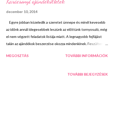
Karácsonyi ajándékötletek
december 10, 2014
Egyre jobban közeledik a szeretet ünnepe és minél kevesebb
az időnk annál idegesebbek leszünk az előttünk tornyosuló, még
el nem végzett feladatok listája miatt. A legnagyobb fejfájást
talán az ajándékok beszerzése okozza mindenkinek. Feszülten
jövünk- megyünk egyik üzletből a másikba, hogy aztán az utolsó
MEGOSZTÁS
TOVÁBBI INFORMÁCIÓK
percben, pánikból megvegyünk valami olyat, amire az illetőnek
biztosan semmi szüksége nincs. Ezért aztán, aki igazán okos
akar lenni, az már október környékén elkezdi figyelni a kínálatot,
TOVÁBBI BEJEGYZÉSEK
hogy valami igazán hasznossal lephesse meg a szeretteit
karácsonykor. Ez egy nagy jó és működő taktika. Korábban én
is e szerint szereztem be az ajándékokat, ám mára kicsit
megváltozott a látásmódom. Már jobban szeretek saját, szívvel
lélekkel készült meglepetéseket adni, mint egy darab,