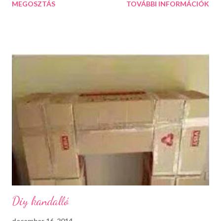
MEGOSZTÁS
TOVÁBBI INFORMÁCIÓK
fém akasztóra és valami szép karácsonyi szalagra. Először az
akasztót kell belenyomni a gömbbe, majd szálanként, jó sűrűn a
fagyöngyöt. Végül a kampóba fűzzük bele a karácsonyi szalagot
és akasszuk fel a megálmodott helyre. Egy is gyönyörűen mutat
belőle, de minél több van, annál szebben tudunk dekorálni vele.
Diy kandalló
december 16, 2014