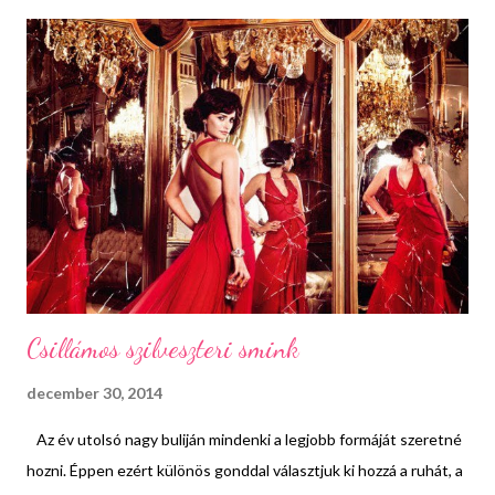
mely során sok sok élménnyel és tapasztalattal gazdagodtam.
Elkezdtem komolyabban foglalkozni a divattervezéssel és a
divatrajzzal, ami egy gyerekkori álmom volt és mint utólag
kiderült, nem is vagyok benne olyan tehetségtelen.
Lehetőséget kaptam, hogy együtt dolgozhassak a Biovanne-nal,
mint blogger nagykövet, elkészült életem első interjúja és
létrehoztam a blog facebook oldalát, ami közel 4 hónap leforgása
alatt elérte a 3500 lájkot. Hálás vagyok a csodás családomnak,
akik min...
Csillámos szilveszteri smink
december 30, 2014
Az év utolsó nagy buliján mindenki a legjobb formáját szeretné
hozni. Éppen ezért különös gonddal választjuk ki hozzá a ruhát, a