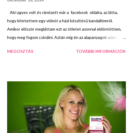
Aki ügyes volt és ránézett már a facebook oldalra, az látta,
hogy kitetettem egy videót a házi készítésű kandallómról.
Amikor először megláttam ezt az ötletet azonnal eldöntöttem,
hogy meg fogom csinálni. Aztán míg én az alapanyagok után
kajtattam annyian osztottátok meg az alapképet, hogy elment a
MEGOSZTÁS
TOVÁBBI INFORMÁCIÓK
kedvem tőle. Nem akartam olyasmiről írni amivel tucatszámra
találkozom a facebookon. De a párom annyira beleszeretett az
ötletbe, hogy csak rábeszélt. Utólag nem is bánom, hogy
belefogtunk ebbe a projektbe, mert mint ahogy menet közben
kiderült, nem is olyan egyszerű egy ilyet összehozni. Rengeteg
előre nem látott gond akadt - ami szerencsére a vidiben nem
olyan észrevehető - de mivel szembesültem ezekkel, jobb
tanácsokat is tudok adni az elkészítéshez, hogy Ti ne essetek
bele ugyanazokba a csapdákba. Akkor vágjunk is bele! Az
elkészítéshez szükség van 3 vagy 5 egyforma méretű