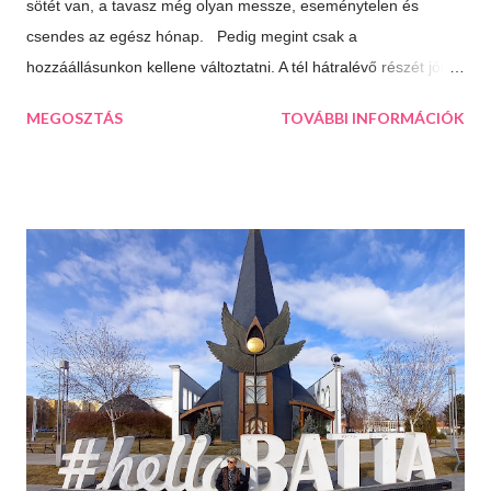
sötét van, a tavasz még olyan messze, eseménytelen és
csendes az egész hónap. Pedig megint csak a
hozzáállásunkon kellene változtatni. A tél hátralévő részét jól is
el lehet tölteni, csak meg kell látni a lehetőségeket. 10 dolog
MEGOSZTÁS
TOVÁBBI INFORMÁCIÓK
ami jó a télben: Végtelen mozizós estek Hamar sötétedik, ha
már akkor bevackolunk akár 3 film is beleférhet az estébe.
Máskor úgy sincs idő megnézni őket. Téli sportok Korizás,
síelés, szánkózás... soroljam még? Jó, tudom, mostanában
már nem gyakran esik a hó, de korizni akkor is lehet, minden
másért meg irány a Kékes, Dobogókő vagy Eplény. Sűrű
krémlevesek Van abban valami megnyugtató amikor az ember
egy tál tartalmas és forró krémlevest kanalaz. Illatos, forró
fürdők Azt hiszem ehhez nem is kell mit hozzáfűzni...
Hangulatfények mindenhol Bátran rakd velük tele te is a
lakásodat, meglátod milyen meghitt hangulatot teremtenek.
Isteni sütemények Diós, mákos, túrós, lekváro...