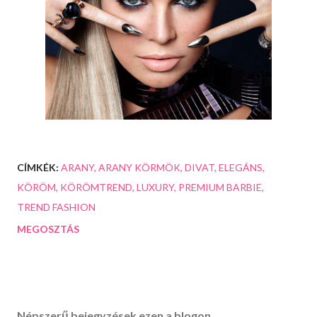
CÍMKÉK:
ARANY
ARANY KÖRMÖK
DIVAT
ELEGÁNS
KÖRÖM
KÖRÖMTREND
LUXURY
PREMIUM BARBIE
TREND FASHION
MEGOSZTÁS
Népszerű bejegyzések ezen a blogon