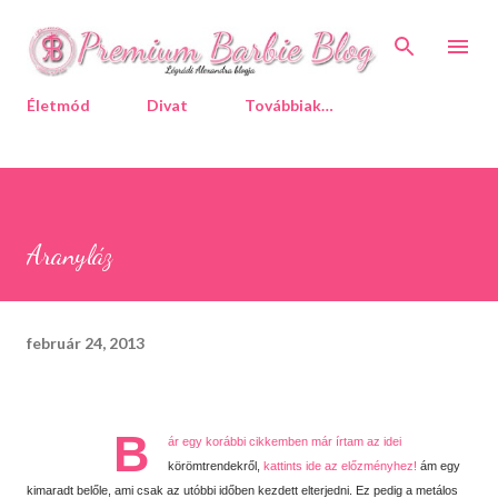
Ugrás a fő tartalomra
Életmód
Divat
Továbbiak…
Aranyláz
február 24, 2013
B
ár egy korábbi cikkemben már írtam az idei
körömtrendekről,
kattints ide az előzményhez!
ám egy
kimaradt belőle, ami csak az utóbbi időben kezdett elterjedni. Ez pedig a metálos