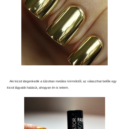
Aki kicsit idegenkedik a túlzottan metálos körmöktől, az választhat belőle egy
kicsit lágyabb hatásút, ahogyan én is tettem.