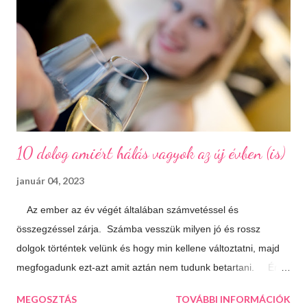
meg is mutat a világnak. A százhalom előtag a település
határában húzódó halomsírokra utal, melyeket ma is meg lehet
tekinteni a régészeti parkban. De még mielőtt ide eljutnánk,
érdemes megállni a gyönyörűen felújított főtéren, ahol a
Makovecz Imre által tervezett Szent István Templom magas...
10 dolog amiért hálás vagyok az új évben (is)
január 04, 2023
Az ember az év végét általában számvetéssel és
összegzéssel zárja. Számba vesszük milyen jó és rossz
dolgok történtek velünk és hogy min kellene változtatni, majd
megfogadunk ezt-azt amit aztán nem tudunk betartani. Én
úgy döntöttem, hogy most másképp közelítem meg a dolgot.
MEGOSZTÁS
TOVÁBBI INFORMÁCIÓK
Nem agyalok a múlton, azon már úgysem tudok változtatni,