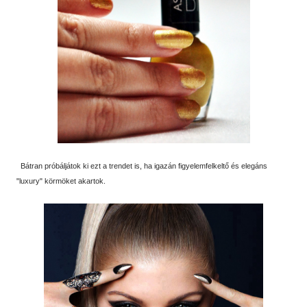
Bátran próbáljátok ki ezt a trendet is, ha igazán figyelemfelkeltő és elegáns
"luxury" körmöket akartok.