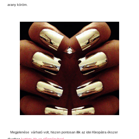
arany köröm.
Megjelenése várható volt, hiszen pontosan illik az idei Kleopátra ékszer
divathoz
kattints ide az előzményhez!