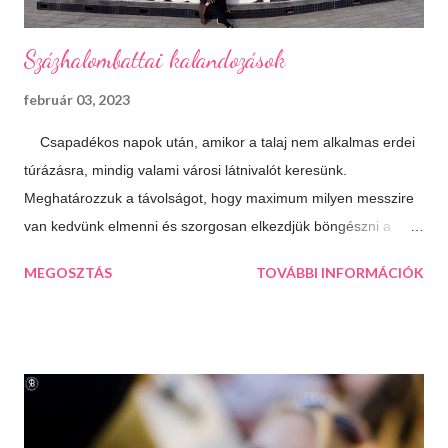
Százhalombattai kalandozások
február 03, 2023
Csapadékos napok után, amikor a talaj nem alkalmas erdei
túrázásra, mindig valami városi látnivalót keresünk.
Meghatározzuk a távolságot, hogy maximum milyen messzire
van kedvünk elmenni és szorgosan elkezdjük böngészni a
térképet, aztán a kiválasztjuk a legtöbb érdekességet kínáló
MEGOSZTÁS
TOVÁBBI INFORMÁCIÓK
települést. Így esett a választásunk következő úticélként
Százhalombattára. Ez a relatív fiatal kis város Budapesttől 27
kilométerre, délre fekszik. Jól megközelíthető autópályán és
autóúton is. Százhalombatta és környéke a bronzkor óta
lakott, bővelkedik régészeti feltárásokban és kincsekben,
melyeket a város a mai napig lelkiismeretesen ápol és büszkén