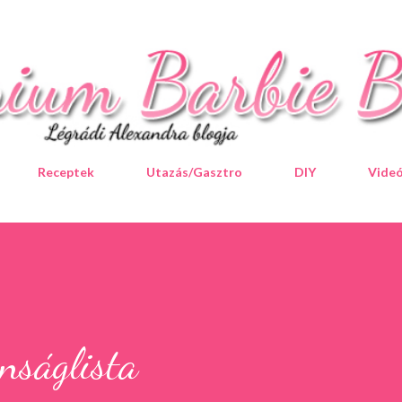
Ugrás a fő tartalomra
Receptek
Utazás/Gasztro
DIY
Vide
nságlista