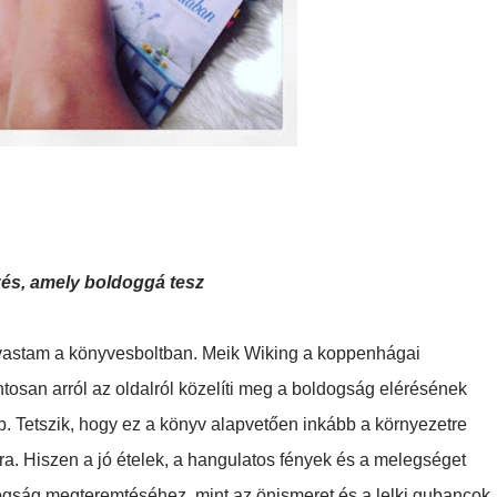
zés, amely boldoggá tesz
lvastam a könyvesboltban. Meik Wiking a koppenhágai
tosan arról az oldalról közelíti meg a boldogság elérésének
b. Tetszik, hogy ez a könyv alapvetően inkább a környezetre
ra. Hiszen a jó ételek, a hangulatos fények és a melegséget
dogság megteremtéséhez, mint az önismeret és a lelki gubancok