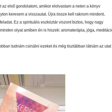
volt az első gondolatom, amikor elolvastam a neten a könyv
yton keresem a visszautat. Újra össze kell raknom mindent,
ladat. Ez a spirituális eszköztár viszont biztos, hogy nagy
minden olyat amiben én is hiszek: aromaterápia, jóga, meditáci
obban tudnám csinálni ezeket és még tisztábban látnám az utat