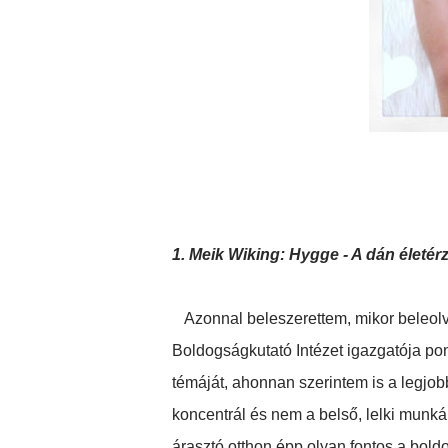
1. Meik Wiking: Hygge - A dán életér
Azonnal beleszerettem, mikor beleo
Boldogságkutató Intézet igazgatója pon
témáját, ahonnan szerintem is a legjob
koncentrál és nem a belső, lelki munká
árasztó otthon épp olyan fontos a bol