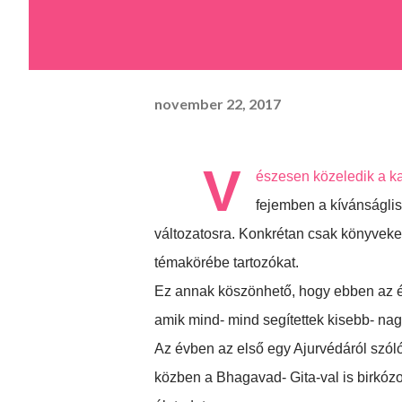
november 22, 2017
V
észesen közeledik a ka
fejemben a kívánságlis
változatosra. Konkrétan csak könyveket 
témakörébe tartozókat.
Ez annak köszönhető, hogy ebben az évb
amik mind- mind segítettek kisebb- na
Az évben az első egy Ajurvédáról szóló 
közben a Bhagavad- Gita-val is birkózo