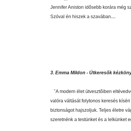
Jennifer Aniston idősebb korára még sz
Szóval én hiszek a szavában....
3. Emma Mildon - Útkeresők kézkön
"A ​modern élet útvesztőiben eltéved
valóra váltását folytonos keresés kísér
biztonságot hajszoljuk. Teljes életre v
szeretnénk a testünket és a lelkünket eg