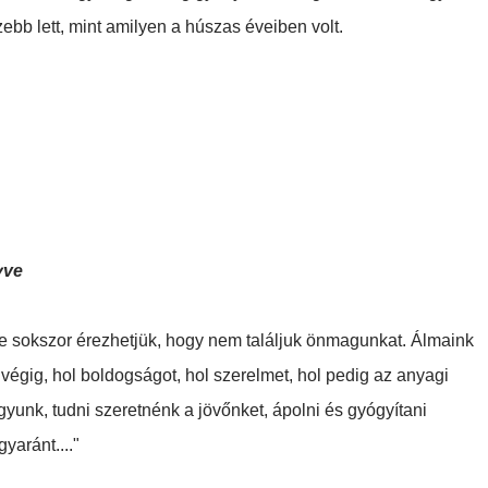
ebb lett, mint amilyen a húszas éveiben volt.
yve
ve sokszor érezhetjük, hogy nem találjuk önmagunkat. Álmaink
i végig, hol boldogságot, hol szerelmet, hol pedig az anyagi
ágyunk, tudni szeretnénk a jövőnket, ápolni és gyógyítani
yaránt...."