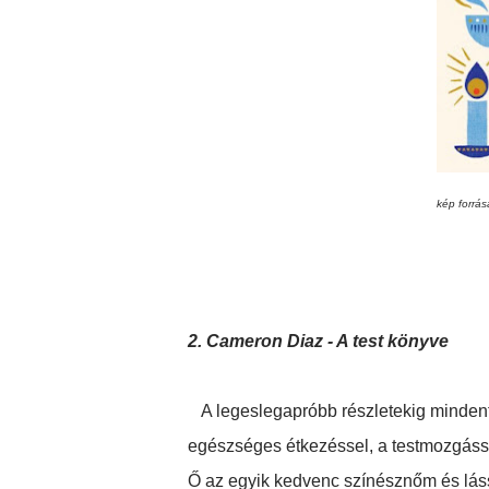
kép forrá
2. Cameron Diaz - A test könyve
A legeslegapróbb részletekig minden
egészséges étkezéssel, a testmozgássa
Ő az egyik kedvenc színésznőm és láss