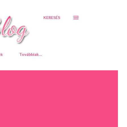
KERESÉS
ók
Továbbiak…