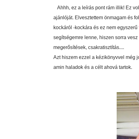
Ahhh, ez a leírás pont rám illik! Ez 
ajánlóját. Elvesztettem önmagam és fol
kockáról -kockára és ez nem egyszerű fe
segítségemre lenne, hiszen sorra vesz 
megerősítések, csakratisztítás....
Azt hiszem ezzel a kézikönyvvel még j
amin haladok és a célt ahová tartok.