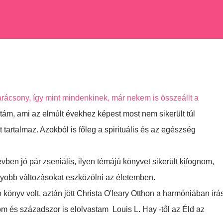
rácsony, így mint mindenkinek, már nekem is összeállt a
tám, ami az elmúlt évekhez képest most nem sikerült túl
tartalmaz. Azokból is főleg a spirituális és az egészség
en jó pár zseniális, ilyen témájú könyvet sikerült kifognom,
gyobb változásokat eszközölni az életemben.
könyv volt, aztán jött Christa O'leary Otthon a harmóniában írá
m és századszor is elolvastam Louis L. Hay -től az Éld az