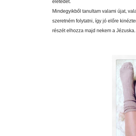
életedet.
Mindegyikből tanultam valami újat, val
szeretném folytatni, így jó előre kiné
részét elhozza majd nekem a Jézuska.