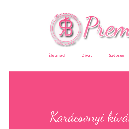
Életmód
Divat
Szépség
Karácsonyi kívá