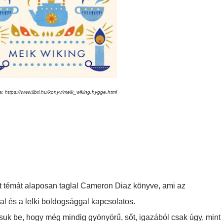
sa: https://www.libri.hu/konyv/meik_wiking.hygge.html
t témát alaposan taglal Cameron Diaz könyve, ami az
l és a lelki boldogsággal kapcsolatos.
uk be, hogy még mindig gyönyörű, sőt, igazából csak úgy, mint