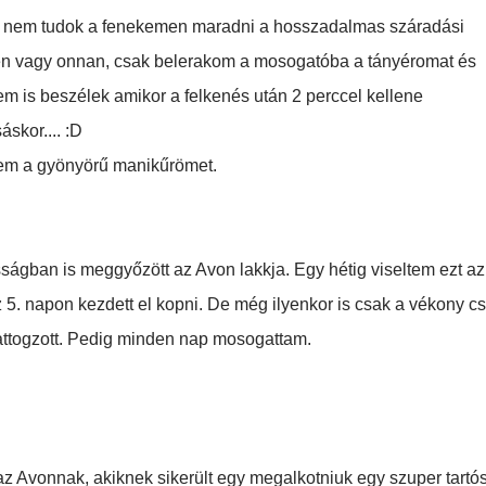
t nem tudok a fenekemen maradni a hosszadalmas száradási
nen vagy onnan, csak belerakom a mosogatóba a tányéromat és
em is beszélek amikor a felkenés után 2 perccel kellene
skor.... :D
gyem a gyönyörű manikűrömet.
gban is meggyőzött az Avon lakkja. Egy hétig viseltem ezt az
 5. napon kezdett el kopni. De még ilyenkor is csak a vékony cs
attogzott. Pedig minden nap mosogattam.
 Avonnak, akiknek sikerült egy megalkotniuk egy szuper tartó