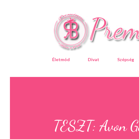
Életmód
Divat
Szépség
TESZT: Avon Ge