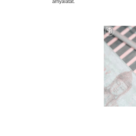
árnyalatát.