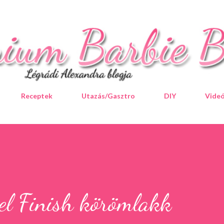
Ugrás a fő tartalomra
Receptek
Utazás/Gasztro
DIY
Vide
l Finish körömlakk