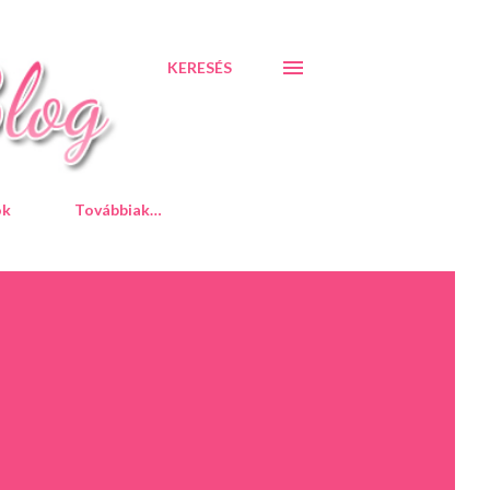
KERESÉS
ók
Továbbiak…