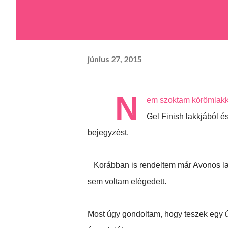
június 27, 2015
N
em szoktam körömlakko
Gel Finish lakkjából é
bejegyzést.
Korábban is rendeltem már Avonos lakk
sem voltam elégedett.
Most úgy gondoltam, hogy teszek egy új