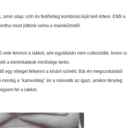
 amin alap, szín és fedőréteg kombinációját kell érteni. Ettől a
intha most jöttünk volna a manikűröstől.
vele felvinni a lakkot, ami egyáltalán nem csíkozódik. Innen is
lfelé a körömlakkok minősége terén.
dő egy réteget felkenni a kívánt színért. Bár én megszokásból
ső mindig a "kamuréteg" és a második az igazi, amikor tényleg
igyem fel a lakkot.