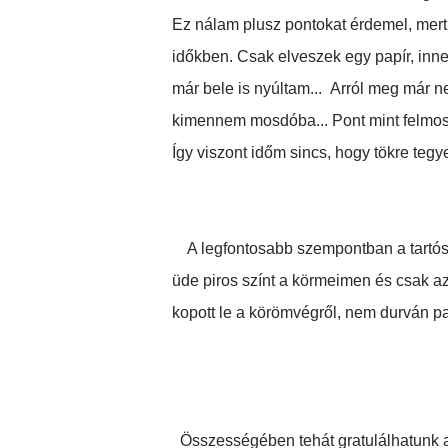
Ez nálam plusz pontokat érdemel, mer
időkben. Csak elveszek egy papír, in
már bele is nyúltam... Arról meg már n
kimennem mosdóba... Pont mint felmosá
Így viszont időm sincs, hogy tökre te
A legfontosabb szempontban a tartóssá
üde piros színt a körmeimen és csak az
kopott le a körömvégről, nem durván p
Összességében tehát gratulálhatunk az