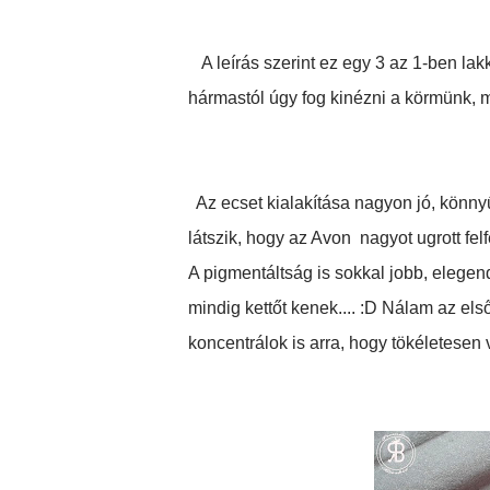
A leírás szerint ez egy 3 az 1-ben lakk,
hármastól úgy fog kinézni a körmünk, m
Az ecset kialakítása nagyon jó, könnyű 
látszik, hogy az Avon nagyot ugrott fe
A pigmentáltság is sokkal jobb, elegen
mindig kettőt kenek.... :D Nálam az el
koncentrálok is arra, hogy tökéletesen v