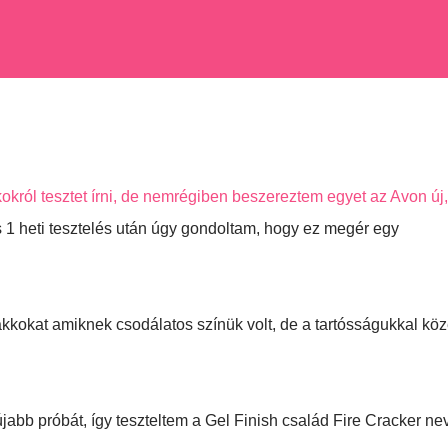
król tesztet írni, de nemrégiben beszereztem egyet az Avon új,
s 1 heti tesztelés után úgy gondoltam, hogy ez megér egy
okat amiknek csodálatos színük volt, de a tartósságukkal köz
abb próbát, így teszteltem a Gel Finish család Fire Cracker ne