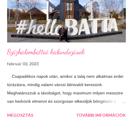
fürdők Azt hiszem ehhez nem is kell mit hozzáfűzni...
Hangulatfények mindenhol Bátran rakd velük tele te is a
lakásodat, meglátod milyen meghitt hangulatot teremtenek.
Isteni sütemények Diós, mákos, túrós, lekváro...
Százhalombattai kalandozások
február 03, 2023
Csapadékos napok után, amikor a talaj nem alkalmas erdei
túrázásra, mindig valami városi látnivalót keresünk.
Meghatározzuk a távolságot, hogy maximum milyen messzire
van kedvünk elmenni és szorgosan elkezdjük böngészni a
térképet, aztán a kiválasztjuk a legtöbb érdekességet kínáló
MEGOSZTÁS
TOVÁBBI INFORMÁCIÓK
települést. Így esett a választásunk következő úticélként
Százhalombattára. Ez a relatív fiatal kis város Budapesttől 27