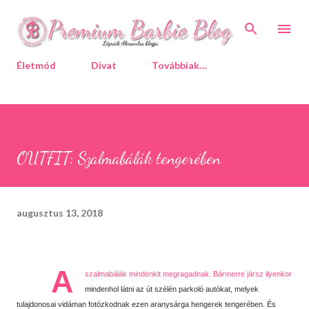
Ugrás a fő tartalomra
Életmód
Divat
Továbbiak…
OUTFIT: Szalmabálák tengerében
augusztus 13, 2018
A
szalmabálák mindenkit megragadnak. Bármerre jársz ilyenkor
mindenhol látni az út szélén parkoló autókat, melyek
tulajdonosai vidáman fotózkodnak ezen aranysárga hengerek tengerében. És