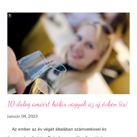
kilométerre, délre fekszik. Jól megközelíthető autópályán és
autóúton is. Százhalombatta és környéke a bronzkor óta
lakott, bővelkedik régészeti feltárásokban és kincsekben,
melyeket a város a mai napig lelkiismeretesen ápol és büszkén
meg is mutat a világnak. A százhalom előtag a település
határában húzódó halomsírokra utal, melyeket ma is meg lehet
tekinteni a régészeti parkban. De még mielőtt ide eljutnánk,
érdemes megállni a gyönyörűen felújított főtéren, ahol a
Makovecz Imre által tervezett Szent István Templom magas...
10 dolog amiért hálás vagyok az új évben (is)
január 04, 2023
Az ember az év végét általában számvetéssel és