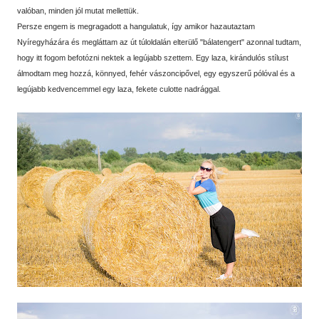
valóban, minden jól mutat mellettük.
Persze engem is megragadott a hangulatuk, így amikor hazautaztam
Nyíregyházára és megláttam az út túloldalán elterülő "bálatengert" azonnal tudtam,
hogy itt fogom befotózni nektek a legújabb szettem. Egy laza, kirándulós stílust
álmodtam meg hozzá, könnyed, fehér vászoncipővel, egy egyszerű pólóval és a
legújabb kedvencemmel egy laza, fekete culotte nadrággal.