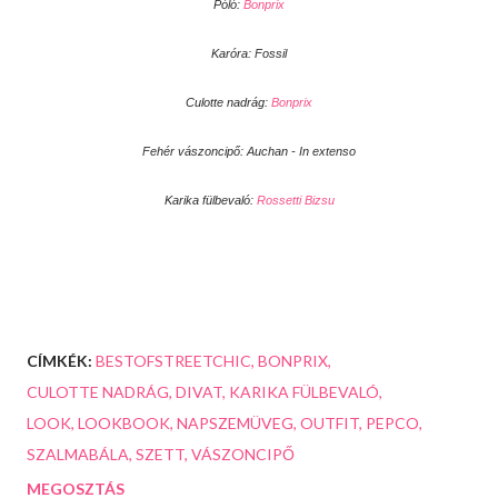
Póló:
Bonprix
Karóra: Fossil
Culotte nadrág:
Bonprix
Fehér vászoncipő: Auchan - In extenso
Karika fülbevaló:
Rossetti Bizsu
CÍMKÉK:
BESTOFSTREETCHIC
BONPRIX
CULOTTE NADRÁG
DIVAT
KARIKA FÜLBEVALÓ
LOOK
LOOKBOOK
NAPSZEMÜVEG
OUTFIT
PEPCO
SZALMABÁLA
SZETT
VÁSZONCIPŐ
MEGOSZTÁS