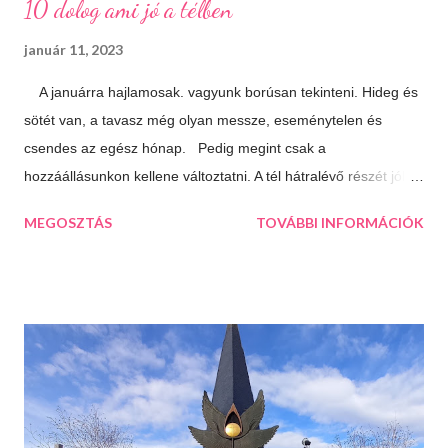
10 dolog ami jó a télben
január 11, 2023
A januárra hajlamosak. vagyunk borúsan tekinteni. Hideg és
sötét van, a tavasz még olyan messze, eseménytelen és
csendes az egész hónap. Pedig megint csak a
hozzáállásunkon kellene változtatni. A tél hátralévő részét jól is
el lehet tölteni, csak meg kell látni a lehetőségeket. 10 dolog
MEGOSZTÁS
TOVÁBBI INFORMÁCIÓK
ami jó a télben: Végtelen mozizós estek Hamar sötétedik, ha
már akkor bevackolunk akár 3 film is beleférhet az estébe.
Máskor úgy sincs idő megnézni őket. Téli sportok Korizás,
síelés, szánkózás... soroljam még? Jó, tudom, mostanában
már nem gyakran esik a hó, de korizni akkor is lehet, minden
másért meg irány a Kékes, Dobogókő vagy Eplény. Sűrű
krémlevesek Van abban valami megnyugtató amikor az ember
egy tál tartalmas és forró krémlevest kanalaz. Illatos, forró