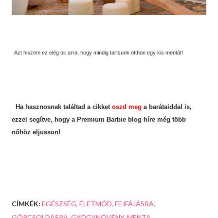
Azt hiszem ez elég ok arra, hogy mindig tartsunk otthon egy kis mentát!
Ha hasznosnak találtad a cikket
oszd meg
a barátaiddal is,
ezzel segítve, hogy a Premium Barbie blog híre még több
nőhöz eljusson!
CÍMKÉK:
EGÉSZSÉG
ÉLETMÓD
FEJFÁJÁSRA
GÖRCSOLDÁSRA
GYÓGYNÖVÉNY
MENTA