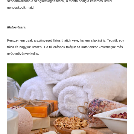
szódabikarbóna a szagsemlegesítésről, a menta pedig a kellemes illatról
gondoskodik majd.
Illatosításra:
Persze nem csak a szőnyeget illatosíthatjuk vele, hanem a lakást is. Tegyük egy
tálba és hagyjuk illatozni. Ha túl erősnek találjuk az illatát akkor keverhetjük más
gyógynövényekkel is.