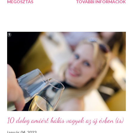
MEGOSZTÁS
TOVÁBBI INFORMÁCIÓK
települést. Így esett a választásunk következő úticélként
Százhalombattára. Ez a relatív fiatal kis város Budapesttől 27
kilométerre, délre fekszik. Jól megközelíthető autópályán és
autóúton is. Százhalombatta és környéke a bronzkor óta
lakott, bővelkedik régészeti feltárásokban és kincsekben,
melyeket a város a mai napig lelkiismeretesen ápol és büszkén
meg is mutat a világnak. A százhalom előtag a település
határában húzódó halomsírokra utal, melyeket ma is meg lehet
tekinteni a régészeti parkban. De még mielőtt ide eljutnánk,
érdemes megállni a gyönyörűen felújított főtéren, ahol a
Makovecz Imre által tervezett Szent István Templom magas...
10 dolog amiért hálás vagyok az új évben (is)
január 04, 2023