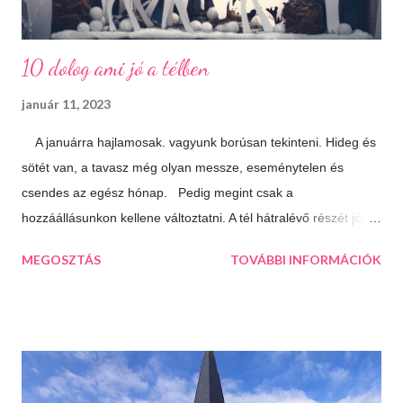
10 dolog ami jó a télben
január 11, 2023
A januárra hajlamosak. vagyunk borúsan tekinteni. Hideg és
sötét van, a tavasz még olyan messze, eseménytelen és
csendes az egész hónap. Pedig megint csak a
hozzáállásunkon kellene változtatni. A tél hátralévő részét jól is
el lehet tölteni, csak meg kell látni a lehetőségeket. 10 dolog
MEGOSZTÁS
TOVÁBBI INFORMÁCIÓK
ami jó a télben: Végtelen mozizós estek Hamar sötétedik, ha
már akkor bevackolunk akár 3 film is beleférhet az estébe.
Máskor úgy sincs idő megnézni őket. Téli sportok Korizás,
síelés, szánkózás... soroljam még? Jó, tudom, mostanában
már nem gyakran esik a hó, de korizni akkor is lehet, minden
másért meg irány a Kékes, Dobogókő vagy Eplény. Sűrű