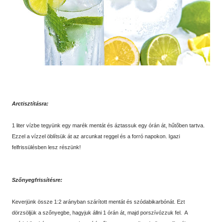
Arctisztításra:
1 liter vízbe tegyünk egy marék mentát és áztassuk egy órán át, hűtőben tartva.
Ezzel a vízzel öblítsük át az arcunkat reggel és a forró napokon. Igazi
felfrissülésben lesz részünk!
Szőnyegfrissítésre:
Keverjünk össze 1:2 arányban szárított mentát és szódabikarbónát. Ezt
dörzsöljük a szőnyegbe, hagyjuk állni 1 órán át, majd porszívózzuk fel. A