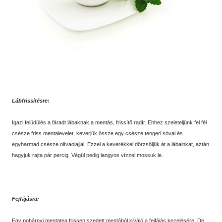
Lábfrissítésre:
Igazi felüdülés a fáradt lábaknak a mentás, frissítő radír. Ehhez szeleteljünk fel fél
csésze friss mentalevelet, keverjük össze egy csésze tengeri sóval és
egyharmad csésze olívaolajjal. Ezzel a keverékkel dörzsöljük át a lábainkat, aztán
hagyjuk rajta pár percig. Végül pedig langyos vízzel mossuk le.
Fejfájásra:
Egy pohárnyi mentatea frissen szedett mentából kiváló a fejfájás kezelésére. De