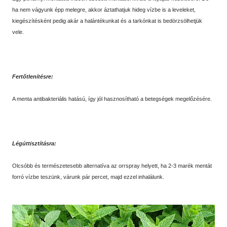
ha nem vágyunk épp melegre, akkor áztathatjuk hideg vízbe is a leveleket,
kiegészítésként pedig akár a halántékunkat és a tarkónkat is bedörzsölhetjük
vele.
Fertőtlenítésre:
A menta antibakteriális hatású, így jól hasznosítható a betegségek megelőzésére.
Légúttisztításra:
Olcsóbb és természetesebb alternatíva az orrspray helyett, ha 2-3 marék mentát
forró vízbe teszünk, várunk pár percet, majd ezzel inhalálunk.