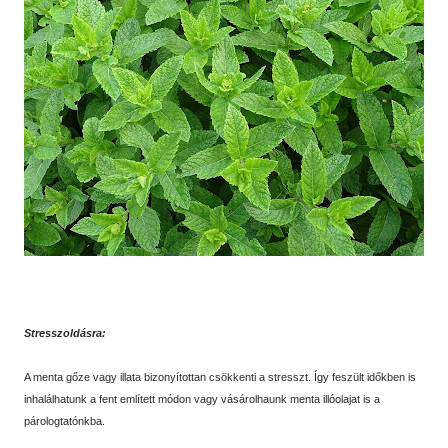
Stresszoldásra:
A menta gőze vagy illata bizonyítottan csökkenti a stresszt. Így feszült időkben is
inhalálhatunk a fent említett módon vagy vásárolhaunk menta illóolajat is a
párologtatónkba.