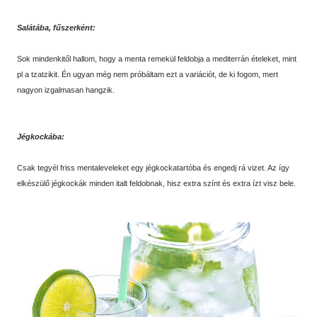
Salátába, fűszerként:
Sok mindenkitől hallom, hogy a menta remekül feldobja a mediterrán ételeket, mint
pl a tzatzikit. Én ugyan még nem próbáltam ezt a variációt, de ki fogom, mert
nagyon izgalmasan hangzik.
Jégkockába:
Csak tegyél friss mentaleveleket egy jégkockatartóba és engedj rá vizet. Az így
elkészülő jégkockák minden italt feldobnak, hisz extra színt és extra ízt visz bele.