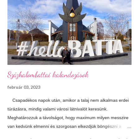
krémlevesek Van abban valami megnyugtató amikor az ember
egy tál tartalmas és forró krémlevest kanalaz. Illatos, forró
fürdők Azt hiszem ehhez nem is kell mit hozzáfűzni...
Hangulatfények mindenhol Bátran rakd velük tele te is a
lakásodat, meglátod milyen meghitt hangulatot teremtenek.
Isteni sütemények Diós, mákos, túrós, lekváro...
Százhalombattai kalandozások
február 03, 2023
Csapadékos napok után, amikor a talaj nem alkalmas erdei
túrázásra, mindig valami városi látnivalót keresünk.
Meghatározzuk a távolságot, hogy maximum milyen messzire
van kedvünk elmenni és szorgosan elkezdjük böngészni a
térképet, aztán a kiválasztjuk a legtöbb érdekességet kínáló