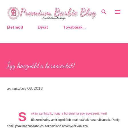
Ugrás a fő tartalomra
Életmód
Divat
Továbbiak…
Így használd a borsmentát!
augusztus 08, 2018
S
okan azt hiszik, hogy a borsmenta egy egyszerű, kerti
fűszernövény amit leginkább csak teának használhatnak. Pedig
ennél jóval hasznosabb és sokoldalóbb növényről van szó.