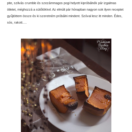
pite, szilvás crumble és szezámmagos pogi helyett kipróbálnék pár izgalmas
ötletet, méghozzá a sütőtökkel. Az elmúlt pár hónapban nagyon sok ilyen receptet
gyűjtöttem össze és ki szeretném próbálni mindent. Szóval lesz itt minden. Édes,
sós, rakott.....