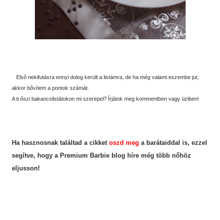
Első nekifutásra ennyi dolog került a listámra, de ha még valami eszembe jut,
akkor bővítem a pontok számát.
A ti őszi bakancslistátokon mi szerepel? Írjátok meg kommentben vagy üziben!
Ha hasznosnak találtad a cikket
oszd meg
a barátaiddal is, ezzel
segítve, hogy a Premium Barbie blog híre még több nőhöz
eljusson!