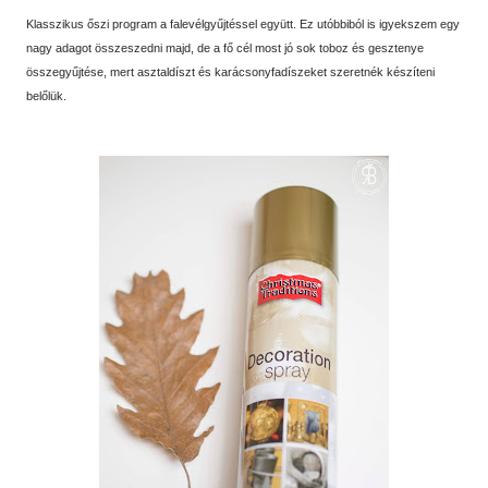
Klasszikus őszi program a falevélgyűjtéssel együtt. Ez utóbbiból is igyekszem egy
nagy adagot összeszedni majd, de a fő cél most jó sok toboz és gesztenye
összegyűjtése, mert asztaldíszt és karácsonyfadíszeket szeretnék készíteni
belőlük.