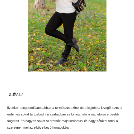
2. Éld át!
Ilyenkor a legcsodálatosabbak a természet színei és a legjobb a levegő, szóval
érdemes sokat tartózkodni a szabadban és kihasználni a nap utolsó erősebb
sugarait. Én nagyon sokat szeretnék majd kirándulni és nagy sétákat tenni a
szerelmemmel az elkövetkező hónapokban.