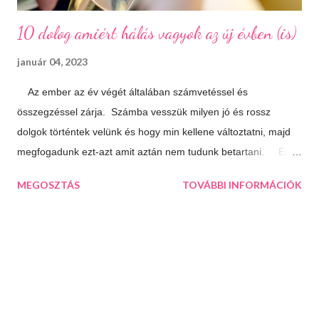
10 dolog amiért hálás vagyok az új évben (is)
január 04, 2023
Az ember az év végét általában számvetéssel és
összegzéssel zárja. Számba vesszük milyen jó és rossz
dolgok történtek velünk és hogy min kellene változtatni, majd
megfogadunk ezt-azt amit aztán nem tudunk betartani. Én
úgy döntöttem, hogy most másképp közelítem meg a dolgot.
MEGOSZTÁS
TOVÁBBI INFORMÁCIÓK
Nem agyalok a múlton, azon már úgysem tudok változtatni,
inkább az idénre koncentrálok és összegzés helyett inkább
hálát adok mindenért ami jó az életemben. Olykor hasznos, ha
nézőpontot váltunk és ebből az irányból közelítjük meg a
dolgokat. Ha megírunk egy ilyen listát máris látni fogjuk, hogy
az életünk sokkal jobb, mint amilyennek elsőre tűnik. 10 dolog
amiért hálás vagyok az új évben (is): A csodálatos, összetartó