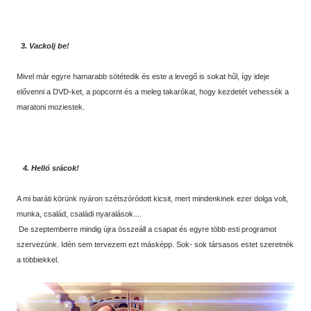
3. Vackolj be!
Mivel már egyre hamarabb sötétedik és este a levegő is sokat hűl, így ideje
elővenni a DVD-ket, a popcornt és a meleg takarókat, hogy kezdetét vehessék a
maratoni moziestek.
4. Helló srácok!
A mi baráti körünk nyáron szétszóródott kicsit, mert mindenkinek ezer dolga volt,
munka, család, családi nyaralások....
De szeptemberre mindig újra összeáll a csapat és egyre több esti programot
szervezünk. Idén sem tervezem ezt másképp. Sok- sok társasos estet szeretnék
a többiekkel.