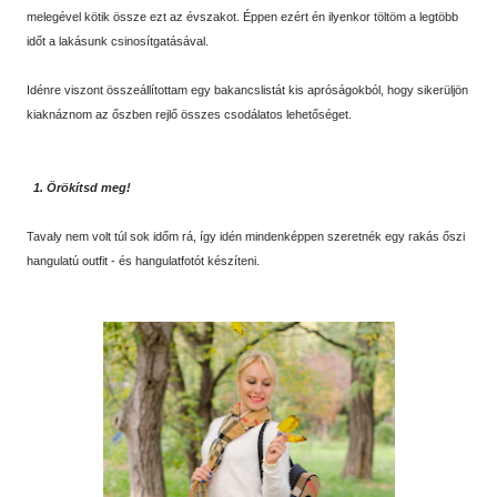
melegével kötik össze ezt az évszakot. Éppen ezért én ilyenkor töltöm a legtöbb
időt a lakásunk csinosítgatásával.
Idénre viszont összeállítottam egy bakancslistát kis apróságokból, hogy sikerüljön
kiaknáznom az őszben rejlő összes csodálatos lehetőséget.
1. Örökítsd meg!
Tavaly nem volt túl sok időm rá, így idén mindenképpen szeretnék egy rakás őszi
hangulatú outfit - és hangulatfotót készíteni.