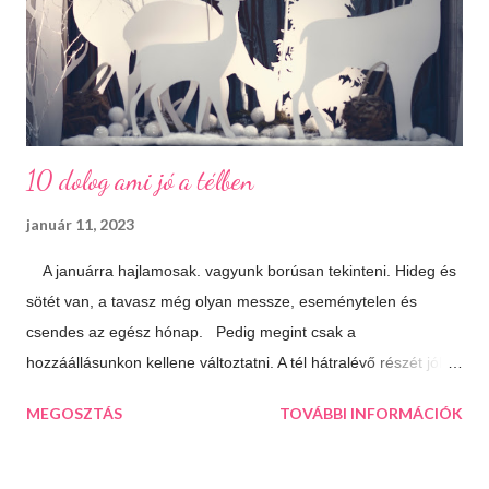
10 dolog ami jó a télben
január 11, 2023
A januárra hajlamosak. vagyunk borúsan tekinteni. Hideg és
sötét van, a tavasz még olyan messze, eseménytelen és
csendes az egész hónap. Pedig megint csak a
hozzáállásunkon kellene változtatni. A tél hátralévő részét jól is
el lehet tölteni, csak meg kell látni a lehetőségeket. 10 dolog
MEGOSZTÁS
TOVÁBBI INFORMÁCIÓK
ami jó a télben: Végtelen mozizós estek Hamar sötétedik, ha
már akkor bevackolunk akár 3 film is beleférhet az estébe.
Máskor úgy sincs idő megnézni őket. Téli sportok Korizás,