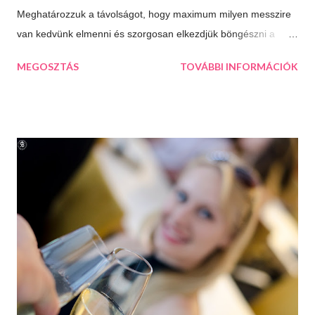
Meghatározzuk a távolságot, hogy maximum milyen messzire
van kedvünk elmenni és szorgosan elkezdjük böngészni a
térképet, aztán a kiválasztjuk a legtöbb érdekességet kínáló
MEGOSZTÁS
TOVÁBBI INFORMÁCIÓK
települést. Így esett a választásunk következő úticélként
Százhalombattára. Ez a relatív fiatal kis város Budapesttől 27
kilométerre, délre fekszik. Jól megközelíthető autópályán és
autóúton is. Százhalombatta és környéke a bronzkor óta
lakott, bővelkedik régészeti feltárásokban és kincsekben,
melyeket a város a mai napig lelkiismeretesen ápol és büszkén
meg is mutat a világnak. A százhalom előtag a település
határában húzódó halomsírokra utal, melyeket ma is meg lehet
tekinteni a régészeti parkban. De még mielőtt ide eljutnánk,
érdemes megállni a gyönyörűen felújított főtéren, ahol a
Makovecz Imre által tervezett Szent István Templom magas...