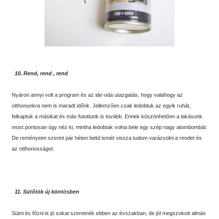
10. Rend, rend , rend
Nyáron annyi volt a program és az ide-oda utazgatás, hogy valahogy az
otthonunkra nem is maradt időnk. Jellemzően csak ledobtuk az egyik ruhát,
felkaptuk a másikat és más futottunk is tovább. Ennek köszönhetően a lakásunk
most pontosan úgy néz ki, mintha ledobtak volna bele egy szép nagy atombombát.
De reményeim szerint pár héten belül ismét vissza tudom varázsolni a rendet és
az otthonosságot.
11. Sütőtök új köntösben
Sütni és főzni is jó sokat szeretnék ebben az évszakban, de jól megszokott almás