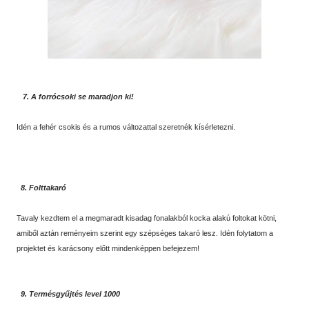
7. A forrócsoki se maradjon ki!
Idén a fehér csokis és a rumos változattal szeretnék kísérletezni.
8. Folttakaró
Tavaly kezdtem el a megmaradt kisadag fonalakból kocka alakú foltokat kötni,
amiből aztán reményeim szerint egy szépséges takaró lesz. Idén folytatom a
projektet és karácsony előtt mindenképpen befejezem!
9. Termésgyűjtés level 1000