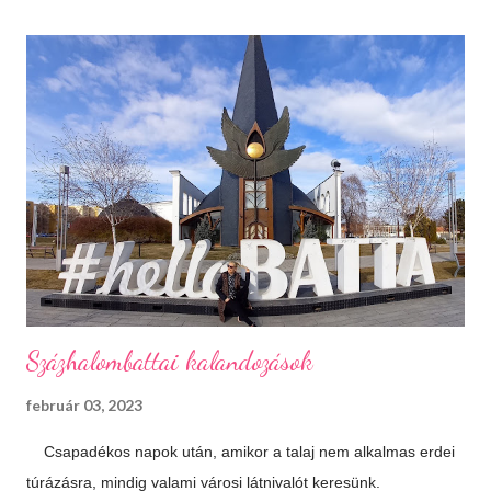
síelés, szánkózás... soroljam még? Jó, tudom, mostanában
már nem gyakran esik a hó, de korizni akkor is lehet, minden
másért meg irány a Kékes, Dobogókő vagy Eplény. Sűrű
krémlevesek Van abban valami megnyugtató amikor az ember
egy tál tartalmas és forró krémlevest kanalaz. Illatos, forró
fürdők Azt hiszem ehhez nem is kell mit hozzáfűzni...
Hangulatfények mindenhol Bátran rakd velük tele te is a
lakásodat, meglátod milyen meghitt hangulatot teremtenek.
Isteni sütemények Diós, mákos, túrós, lekváro...
Százhalombattai kalandozások
február 03, 2023
Csapadékos napok után, amikor a talaj nem alkalmas erdei
túrázásra, mindig valami városi látnivalót keresünk.