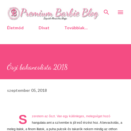
Ugrás a fő tartalomra
Életmód
Divat
Továbbiak…
Őszi bakancslista 2018
szeptember 05, 2018
S
zeretem az őszt. Van egy különleges, melegséget hozó
hangulata ami a szívembe is jól eső érzést hoz. A bevackolás, a
meleg italok, a finom illatok, a puha pulcsik és takarók nekem mindig az otthon