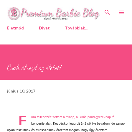
Ugrás a fő tartalomra
Életmód
Divat
Továbbiak…
Csak élvezd az életet!
június 10, 2017
F
ura felfedezést tettem a minap, a Bikás parki gyereknap fő
koncertje alatt. Kezdéskor legurult 1- 2 sörike bevallom, de aznap
olyan feszültnek és stresszesnek éreztem magam, hogy úgy éreztem