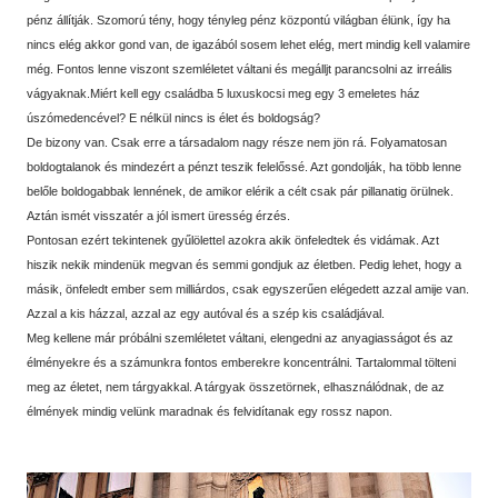
pénz állítják. Szomorú tény, hogy tényleg pénz központú világban élünk, így ha
nincs elég akkor gond van, de igazából sosem lehet elég, mert mindig kell valamire
még. Fontos lenne viszont szemléletet váltani és megálljt parancsolni az irreális
vágyaknak.Miért kell egy családba 5 luxuskocsi meg egy 3 emeletes ház
úszómedencével? E nélkül nincs is élet és boldogság?
De bizony van. Csak erre a társadalom nagy része nem jön rá. Folyamatosan
boldogtalanok és mindezért a pénzt teszik felelőssé. Azt gondolják, ha több lenne
belőle boldogabbak lennének, de amikor elérik a célt csak pár pillanatig örülnek.
Aztán ismét visszatér a jól ismert üresség érzés.
Pontosan ezért tekintenek gyűlölettel azokra akik önfeledtek és vidámak. Azt
hiszik nekik mindenük megvan és semmi gondjuk az életben. Pedig lehet, hogy a
másik, önfeledt ember sem milliárdos, csak egyszerűen elégedett azzal amije van.
Azzal a kis házzal, azzal az egy autóval és a szép kis családjával.
Meg kellene már próbálni szemléletet váltani, elengedni az anyagiasságot és az
élményekre és a számunkra fontos emberekre koncentrálni. Tartalommal tölteni
meg az életet, nem tárgyakkal. A tárgyak összetörnek, elhasználódnak, de az
élmények mindig velünk maradnak és felvidítanak egy rossz napon.