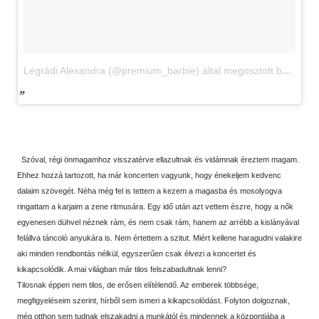
Légrádi Alexandra (@premium_barbie) által megosztott bejegyzés
Szóval, régi önmagamhoz visszatérve ellazultnak és vidámnak éreztem magam.
Ehhez hozzá tartozott, ha már koncerten vagyunk, hogy énekeljem kedvenc
dalaim szövegét. Néha még fel is tettem a kezem a magasba és mosolyogva
ringattam a karjaim a zene ritmusára. Egy idő után azt vettem észre, hogy a nők
egyenesen dühvel néznek rám, és nem csak rám, hanem az arrébb a kislányával
felállva táncoló anyukára is. Nem értettem a szitut. Miért kellene haragudni valakire
aki minden rendbontás nélkül, egyszerűen csak élvezi a koncertet és
kikapcsolódik. A mai világban már tilos felszabadultnak lenni?
Tilosnak éppen nem tilos, de erősen elítélendő. Az emberek többsége,
megfigyeléseim szerint, hírből sem ismeri a kikapcsolódást. Folyton dolgoznak,
még otthon sem tudnak elszakadni a munkától és mindennek a központjába a