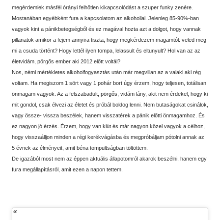
megérdemlek másfél órányi felhőtlen kikapcsolódást a szuper funky zenére.
Mostanában egyébként fura a kapcsolatom az alkohollal. Jelenleg 85-90%-ban
vagyok kint a pánikbetegségből és ez magával hozta azt a dolgot, hogy vannak
pillanatok amikor a fejem annyira tiszta, hogy megkérdezem magamtól: veled meg
mi a csuda történt? Hogy lettél ilyen tompa, lelassult és eltunyult? Hol van az az
életvidám, pörgős ember aki 2012 előtt voltál?
Nos, némi mértékletes alkoholfogyasztás után már megvillan az a valaki aki rég
voltam. Ha megiszom 1 sört vagy 1 pohár bort úgy érzem, hogy teljesen, totálisan
önmagam vagyok. Az a felszabadult, pörgős, vidám lány, akit nem érdekel, hogy ki
mit gondol, csak élvezi az életet és próbál boldog lenni. Nem butaságokat csinálok,
vagy össze- vissza beszélek, hanem visszatérek a pánik előtti önmagamhoz. És
ez nagyon jó érzés. Érzem, hogy van kiút és már nagyon közel vagyok a célhoz,
hogy visszaálljon minden a régi kerékvágásba és megpróbáljam pótolni annak az
5 évnek az élményeit, amit béna tompultságban töltöttem.
De igazából most nem az éppen aktuális állapotomról akarok beszélni, hanem egy
fura megállapításról, amit ezen a napon tettem.