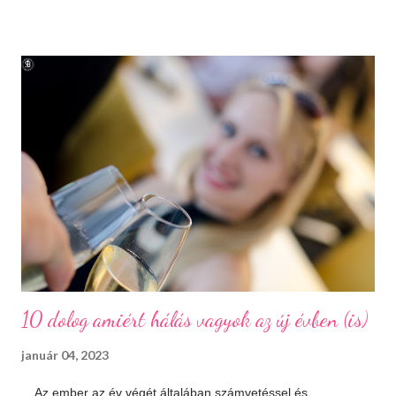
kilométerre, délre fekszik. Jól megközelíthető autópályán és
autóúton is. Százhalombatta és környéke a bronzkor óta
lakott, bővelkedik régészeti feltárásokban és kincsekben,
melyeket a város a mai napig lelkiismeretesen ápol és büszkén
meg is mutat a világnak. A százhalom előtag a település
határában húzódó halomsírokra utal, melyeket ma is meg lehet
tekinteni a régészeti parkban. De még mielőtt ide eljutnánk,
érdemes megállni a gyönyörűen felújított főtéren, ahol a
Makovecz Imre által tervezett Szent István Templom magas...
10 dolog amiért hálás vagyok az új évben (is)
január 04, 2023
Az ember az év végét általában számvetéssel és