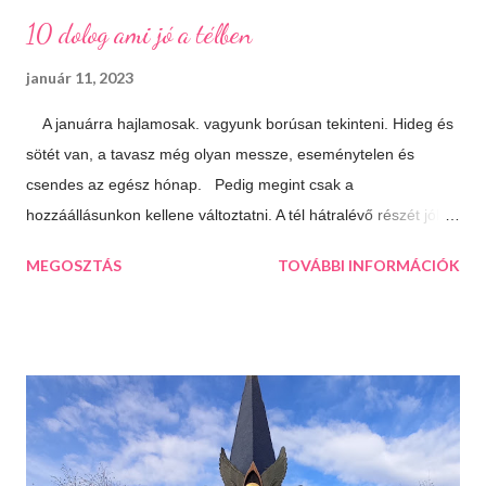
10 dolog ami jó a télben
január 11, 2023
A januárra hajlamosak. vagyunk borúsan tekinteni. Hideg és
sötét van, a tavasz még olyan messze, eseménytelen és
csendes az egész hónap. Pedig megint csak a
hozzáállásunkon kellene változtatni. A tél hátralévő részét jól is
el lehet tölteni, csak meg kell látni a lehetőségeket. 10 dolog
MEGOSZTÁS
TOVÁBBI INFORMÁCIÓK
ami jó a télben: Végtelen mozizós estek Hamar sötétedik, ha
már akkor bevackolunk akár 3 film is beleférhet az estébe.
Máskor úgy sincs idő megnézni őket. Téli sportok Korizás,
síelés, szánkózás... soroljam még? Jó, tudom, mostanában
már nem gyakran esik a hó, de korizni akkor is lehet, minden
másért meg irány a Kékes, Dobogókő vagy Eplény. Sűrű
krémlevesek Van abban valami megnyugtató amikor az ember