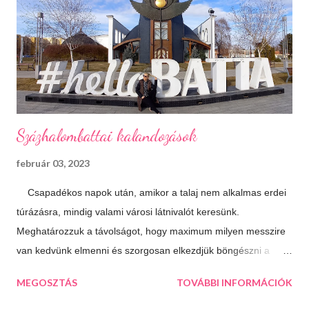
egy tál tartalmas és forró krémlevest kanalaz. Illatos, forró
fürdők Azt hiszem ehhez nem is kell mit hozzáfűzni...
Hangulatfények mindenhol Bátran rakd velük tele te is a
lakásodat, meglátod milyen meghitt hangulatot teremtenek.
Isteni sütemények Diós, mákos, túrós, lekváro...
Százhalombattai kalandozások
február 03, 2023
Csapadékos napok után, amikor a talaj nem alkalmas erdei
túrázásra, mindig valami városi látnivalót keresünk.
Meghatározzuk a távolságot, hogy maximum milyen messzire
van kedvünk elmenni és szorgosan elkezdjük böngészni a
térképet, aztán a kiválasztjuk a legtöbb érdekességet kínáló
MEGOSZTÁS
TOVÁBBI INFORMÁCIÓK
települést. Így esett a választásunk következő úticélként
Százhalombattára. Ez a relatív fiatal kis város Budapesttől 27