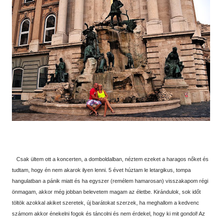
Csak ültem ott a koncerten, a domboldalban, néztem ezeket a haragos nőket és
tudtam, hogy én nem akarok ilyen lenni. 5 évet húztam le letargikus, tompa
hangulatban a pánik miatt és ha egyszer (remélem hamarosan) visszakapom régi
önmagam, akkor még jobban belevetem magam az életbe. Kirándulok, sok időt
töltök azokkal akiket szeretek, új barátokat szerzek, ha meghallom a kedvenc
számom akkor énekelni fogok és táncolni és nem érdekel, hogy ki mit gondol! Az