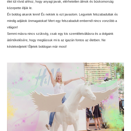
élet túl rövid ahhoz, hogy anyagi javak, elérhetetlen álmok és búskomorság
közepette éljük le.
Én boldog akarok lenni! És nektek is ezt javaslom. Legyetek felszabadultak és
mindig adjátok önmagatokat! Mert egy felszabadult embernél nincs vonzóbb a
világon!
Semmi másra nincs szükség, csak egy kis szemléletváltásra és a dolgaink
átértékelésére, hogy meglássuk mi is az igazán fontos az életben. Ne
késlekedjetek! Éljetek boldogan már most!