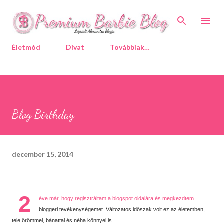
Ugrás a fő tartalomra
Életmód
Divat
Továbbiak…
Blog Birthday
december 15, 2014
2
éve már, hogy regisztráltam a blogspot oldalára és megkezdtem
bloggeri tevékenységemet. Változatos időszak volt ez az életemben,
tele örömmel, bánattal és néha könnyel is.