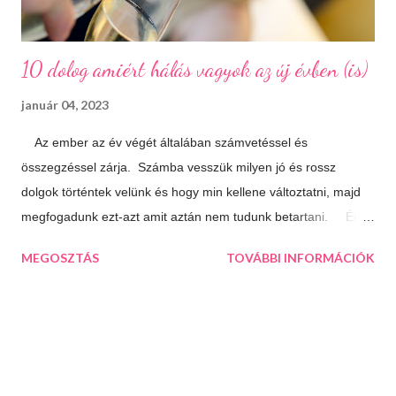
10 dolog amiért hálás vagyok az új évben (is)
január 04, 2023
Az ember az év végét általában számvetéssel és
összegzéssel zárja. Számba vesszük milyen jó és rossz
dolgok történtek velünk és hogy min kellene változtatni, majd
megfogadunk ezt-azt amit aztán nem tudunk betartani. Én
úgy döntöttem, hogy most másképp közelítem meg a dolgot.
MEGOSZTÁS
TOVÁBBI INFORMÁCIÓK
Nem agyalok a múlton, azon már úgysem tudok változtatni,
inkább az idénre koncentrálok és összegzés helyett inkább
hálát adok mindenért ami jó az életemben. Olykor hasznos, ha
nézőpontot váltunk és ebből az irányból közelítjük meg a
dolgokat. Ha megírunk egy ilyen listát máris látni fogjuk, hogy
az életünk sokkal jobb, mint amilyennek elsőre tűnik. 10 dolog