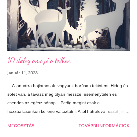
10 dolog ami jó a télben
január 11, 2023
A januárra hajlamosak. vagyunk borúsan tekinteni. Hideg és
sötét van, a tavasz még olyan messze, eseménytelen és
csendes az egész hónap. Pedig megint csak a
hozzáállásunkon kellene változtatni. A tél hátralévő részét jól is
el lehet tölteni, csak meg kell látni a lehetőségeket. 10 dolog
MEGOSZTÁS
TOVÁBBI INFORMÁCIÓK
ami jó a télben: Végtelen mozizós estek Hamar sötétedik, ha
már akkor bevackolunk akár 3 film is beleférhet az estébe.