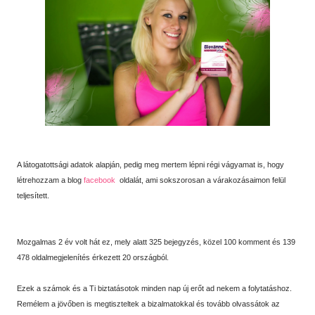
A látogatottsági adatok alapján, pedig meg mertem lépni régi vágyamat is, hogy
létrehozzam a blog
facebook
oldalát, ami sokszorosan a várakozásaimon felül
teljesített.
Mozgalmas 2 év volt hát ez, mely alatt 325 bejegyzés, közel 100 komment és 139
478 oldalmegjelenítés érkezett 20 országból.
Ezek a számok és a Ti biztatásotok minden nap új erőt ad nekem a folytatáshoz.
Remélem a jövőben is megtiszteltek a bizalmatokkal és tovább olvassátok az