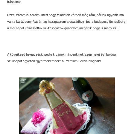
írásaimat.
Ezzel zárom is soraim, mert nagy feladatok várnak még rám, nálunk ugyanis ma
van a karácsony. Vasárnap hazautazom a családhoz, így a budapesti ünneplésre
a mai napot választottuk ki. Az ingázók gondolom megértik hogy is megy ez :)
A következő bejegyzésig pedig kívánok mindenkinek szép hetet és boldog
szülinapot egyetlen "gyermekemnek" a Premium Barbie blognak!