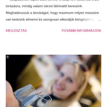
túrázásra, mindig valami városi látnivalót keresünk.
Meghatározzuk a távolságot, hogy maximum milyen messzire
van kedvünk elmenni és szorgosan elkezdjük böngészni a
térképet, aztán a kiválasztjuk a legtöbb érdekességet kínáló
MEGOSZTÁS
TOVÁBBI INFORMÁCIÓK
települést. Így esett a választásunk következő úticélként
Százhalombattára. Ez a relatív fiatal kis város Budapesttől 27
kilométerre, délre fekszik. Jól megközelíthető autópályán és
autóúton is. Százhalombatta és környéke a bronzkor óta
lakott, bővelkedik régészeti feltárásokban és kincsekben,
melyeket a város a mai napig lelkiismeretesen ápol és büszkén
meg is mutat a világnak. A százhalom előtag a település
határában húzódó halomsírokra utal, melyeket ma is meg lehet
tekinteni a régészeti parkban. De még mielőtt ide eljutnánk,
érdemes megállni a gyönyörűen felújított főtéren, ahol a
Makovecz Imre által tervezett Szent István Templom magas...