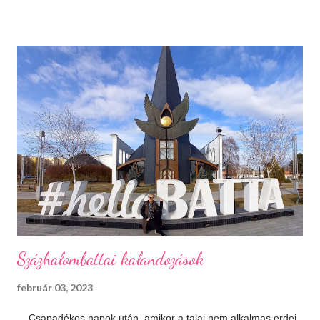
Máskor úgy sincs idő megnézni őket. Téli sportok Korizás,
síelés, szánkózás... soroljam még? Jó, tudom, mostanában
már nem gyakran esik a hó, de korizni akkor is lehet, minden
másért meg irány a Kékes, Dobogókő vagy Eplény. Sűrű
krémlevesek Van abban valami megnyugtató amikor az ember
egy tál tartalmas és forró krémlevest kanalaz. Illatos, forró
fürdők Azt hiszem ehhez nem is kell mit hozzáfűzni...
Hangulatfények mindenhol Bátran rakd velük tele te is a
lakásodat, meglátod milyen meghitt hangulatot teremtenek.
Isteni sütemények Diós, mákos, túrós, lekváro...
Százhalombattai kalandozások
február 03, 2023
Csapadékos napok után, amikor a talaj nem alkalmas erdei