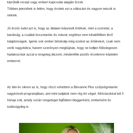
kipróbált recept vagy emberi kapcsolat alapján érzek.
Többen jeleztétek is felém, hogy érzitek ezt a változást és nagyon tetszik is
nektek.
Jó érzés tudni azt is, hogy az általam képviselt értékek, mint a szeretet, a
barátság, a családi összetartás és mások segítése nem kihalófélben lévő
tulajdonságok. Igenis sok ember birtokolja még ezeket az értékeket, csak nem
verik nagydobra, hanem szerényen megbújnak, hogy ne kelljen fölöslegesen
hadakozniuk azzal a rengeteg álszent, mindenféle pozitív érzelemre képtelen
emberrel.
Az idei év sikere az is, hogy részt vehettem a Biovanne Plus szépségvitamin
nagyköveti programjában, ami mint tudjátok nem rég ért véget. Kihívásokkal teli 3
hónap volt, amely során rengeteget fejlődtem bloggerként, emberként és
tudásügyileg is.