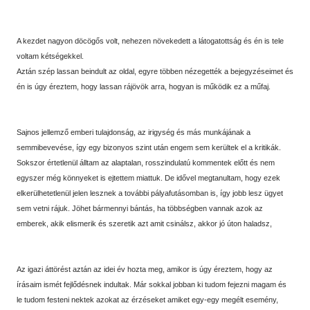
A kezdet nagyon döcögős volt, nehezen növekedett a látogatottság és én is tele
voltam kétségekkel.
Aztán szép lassan beindult az oldal, egyre többen nézegették a bejegyzéseimet és
én is úgy éreztem, hogy lassan rájövök arra, hogyan is működik ez a műfaj.
Sajnos jellemző emberi tulajdonság, az irigység és más munkájának a
semmibevevése, így egy bizonyos szint után engem sem kerültek el a kritikák.
Sokszor értetlenül álltam az alaptalan, rosszindulatú kommentek előtt és nem
egyszer még könnyeket is ejtettem miattuk. De idővel megtanultam, hogy ezek
elkerülhetetlenül jelen lesznek a további pályafutásomban is, így jobb lesz ügyet
sem vetni rájuk. Jöhet bármennyi bántás, ha többségben vannak azok az
emberek, akik elismerik és szeretik azt amit csinálsz, akkor jó úton haladsz,
Az igazi áttörést aztán az idei év hozta meg, amikor is úgy éreztem, hogy az
írásaim ismét fejlődésnek indultak. Már sokkal jobban ki tudom fejezni magam és
le tudom festeni nektek azokat az érzéseket amiket egy-egy megélt esemény,