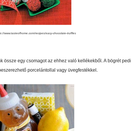
ttp://www.tasteofhome.com/recipes/easy-chocolate-truffles
össze egy csomagot az ehhez való kellékekből. A bögrét ped
eszerezhető porcelántollal vagy üvegfestékkel.