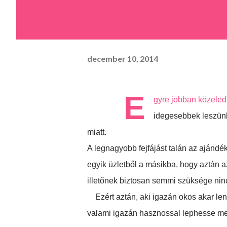
december 10, 2014
E
gyre jobban közeled
idegesebbek leszünk 
miatt.
A legnagyobb fejfájást talán az aján
egyik üzletből a másikba, hogy aztán 
illetőnek biztosan semmi szüksége nin
Ezért aztán, aki igazán okos akar lenn
valami igazán hasznossal lephesse meg