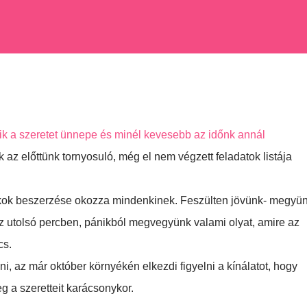
ik a szeretet ünnepe és minél kevesebb az időnk annál
az előttünk tornyosuló, még el nem végzett feladatok listája
dékok beszerzése okozza mindenkinek. Feszülten jövünk- megyü
az utolsó percben, pánikból megvegyünk valami olyat, amire az
cs.
i, az már október környékén elkezdi figyelni a kínálatot, hogy
 a szeretteit karácsonykor.