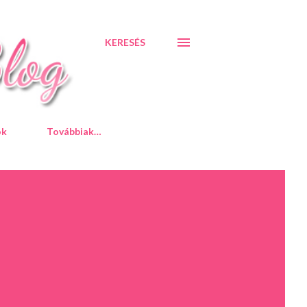
KERESÉS
ók
Továbbiak…