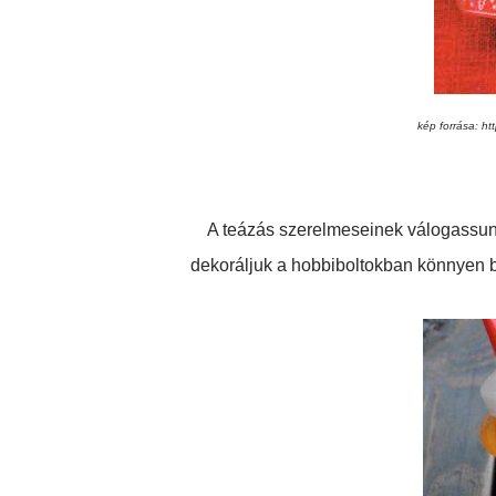
kép forrása: h
A teázás szerelmeseinek válogassunk 
dekoráljuk a hobbiboltokban könnyen b