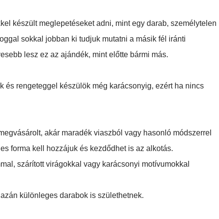
ekkel készült meglepetéseket adni, mint egy darab, személytelen
oggal sokkal jobban ki tudjuk mutatni a másik fél iránti
esebb lesz ez az ajándék, mint előtte bármi más.
tok és rengeteggel készülök még karácsonyig, ezért ha nincs
e megvásárolt, akár maradék viaszból vagy hasonló módszerrel
es forma kell hozzájuk és kezdődhet is az alkotás.
lámmal, szárított virágokkal vagy karácsonyi motívumokkal
gazán különleges darabok is születhetnek.