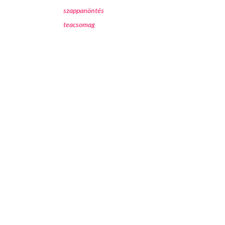
szappanöntés
teacsomag