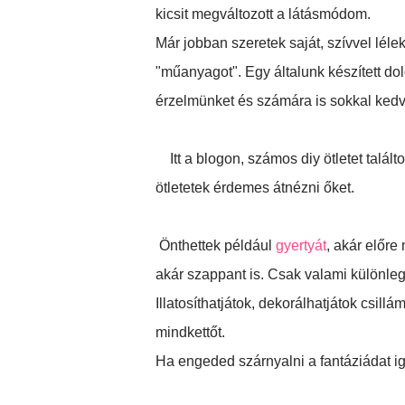
kicsit megváltozott a látásmódom.
Már jobban szeretek saját, szívvel lél
"műanyagot". Egy általunk készített dol
érzelmünket és számára is sokkal kedv
Itt a blogon, számos diy ötletet talál
ötletetek érdemes átnézni őket.
Önthettek például
gyertyát
, akár előr
akár szappant is. Csak valami különleg
Illatosíthatjátok, dekorálhatjátok csil
mindkettőt.
Ha engeded szárnyalni a fantáziádat i