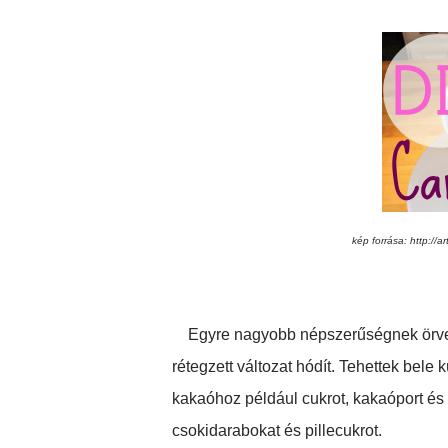
kép forrása: http:/
Egyre nagyobb népszerűségnek örven
rétegzett változat hódít. Tehettek bele
kakaóhoz például cukrot, kakaóport és pi
csokidarabokat és pillecukrot.