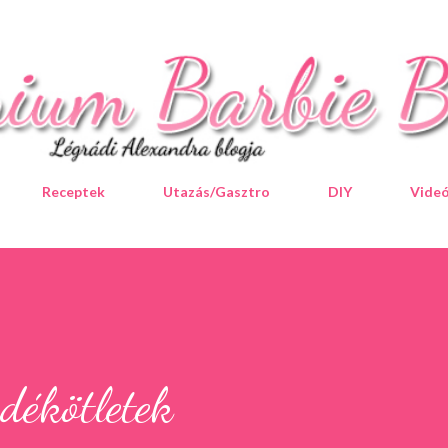
Ugrás a fő tartalomra
Receptek
Utazás/Gasztro
DIY
Vide
dékötletek