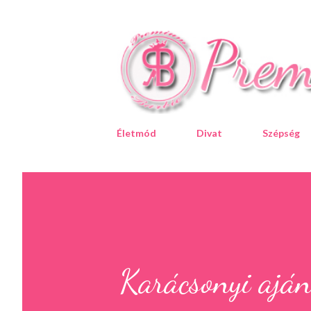
Életmód
Divat
Szépség
Karácsonyi aján