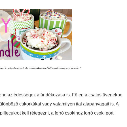
/artandcraftsideas.info/howtomakecandle/how-to-make-scar-wax/
d az édességek ajándékozása is. Főleg a csatos üvegekbe
 különböző cukorkákat vagy valamilyen ital alapanyagait is. A
llecukrot kell rétegezni, a forró csokihoz forró csoki port,