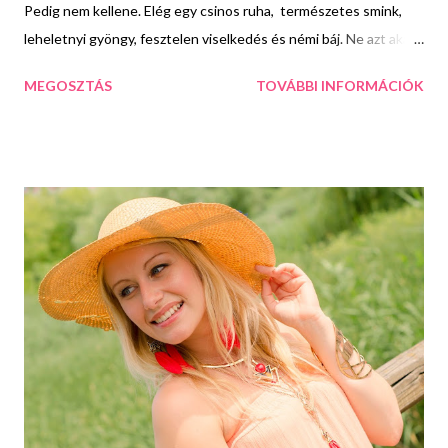
Pedig nem kellene. Elég egy csinos ruha, természetes smink,
leheletnyi gyöngy, fesztelen viselkedés és némi báj. Ne azt akard
megmutatni az első randin ami nem vagy (tökéletes) hanem
MEGOSZTÁS
TOVÁBBI INFORMÁCIÓK
inkább próbálj meg minél többet megmutatni abból az apró
hibákkal teli, ám mégis csodálatosan sokoldalú emberből aki
viszont tényleg vagy! Ruha: New Yorker Gyűrű:
http://rossettibizsu.hu/ http://rossettibizsu.hu/tundervirag-
gyuru.html Táska: Paco Rabanne