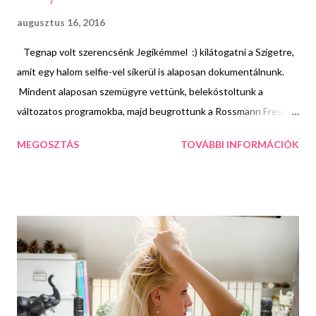
augusztus 16, 2016
Tegnap volt szerencsénk Jegikémmel :) kilátogatni a Szigetre,
amit egy halom selfie-vel sikerül is alaposan dokumentálnunk.
Mindent alaposan szemügyre vettünk, belekóstoltunk a
változatos programokba, majd beugrottunk a Rossmann Fresh
&Crazy kitelepülésre is, ahol elképesztően ügyes fodrászok és
MEGOSZTÁS
TOVÁBBI INFORMÁCIÓK
sminkesek hada várja a szépülni vágyó fesztiválozókat.
Kérhettek vad fesztivál frizurát vagy szolidabb fonást, bulis
füstös sminket vagy igéző cicaszemeket és mindezt teljesen
ingyen. Én sminkben és frizurában is a csajokra bíztam magam,
mert szerettem volna valami újat, tőlem nem megszokottat
kipróbálni és bizony nem csalódtam. Ez a számomra kicsit rockos
beütésű haj nagyon tetszett, a hozzá készült csillogó fesztiválos
sminkkel együtt pedig még jobban imádtam. A szépülés mellett
szuper zenékre bulizhattok az óriási habmedencében, este