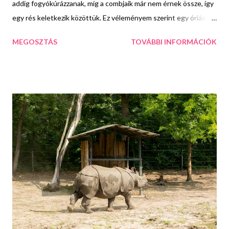
addig fogyókúrázzanak, míg a combjaik már nem érnek össze, így
egy rés keletkezik közöttük. Ez véleményem szerint egy óriási
butaság. Főleg azért, mert a trend nem veszi figyelembe az
MEGOSZTÁS
TOVÁBBI INFORMÁCIÓK
egyének genetikai tulajdonságait. Lehet, hogy van aki 2-3 kiló
ledobásával játékos könnyedséggel eléri a kívánt eredményt, de
van aki bármennyit fogy nem ér célt. Ugyanis a súlynak ehhez
igen kevés köze van. A csontszerkezet az, ami meghatározza,
hogy lehet e lyuk a combjaink között vagy sem. Pontosabban a
medenceöv alakja és a csípőcsontok közötti távolság. A nők
többségének pedig bizony keskeny a csípője, így akkor is
lehetetlen elérni számukra az össze nem érő combokat, ha alig
van zsír rajtuk. Éppen ezért teljesen őrültség eszeveszett
fogyókúrába kezdeni. Most viszont fordult a kocka. Viszlát
combok közötti rés, helló összeérő combok! A #Mermaidthighs
...