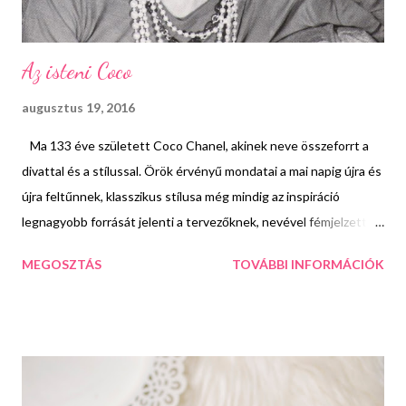
Az isteni Coco
augusztus 19, 2016
Ma 133 éve született Coco Chanel, akinek neve összeforrt a
divattal és a stílussal. Örök érvényű mondatai a mai napig újra és
újra feltűnnek, klasszikus stílusa még mindig az inspiráció
legnagyobb forrását jelenti a tervezőknek, nevével fémjelzett
parfümjét pedig nők milliói fújják nap mint nap magukra. De ki is
MEGOSZTÁS
TOVÁBBI INFORMÁCIÓK
volt ő pontosan és mit köszönhetünk neki? Gabrielle Bonheur
Chanel 1883-ban született. Hivatalos nevében nem is szerepel a
Coco, mivel ezt a nevet élete egy sötétebb szakaszában vette
fel, amikor éjszakai mulatókban táncosnőként kereste a
kenyerét. Egy férfi ismerősének köszönhetően, akivel elég
furcsa és bonyolult kapcsolatot ápolt, tudta megnyitni 1911-