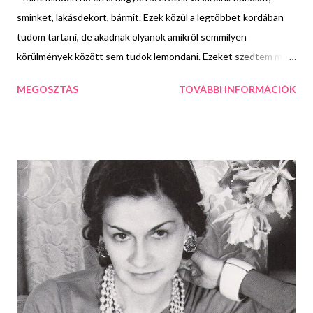
sminket, lakásdekort, bármit. Ezek közül a legtöbbet kordában
tudom tartani, de akadnak olyanok amikről semmilyen
körülmények között sem tudok lemondani. Ezeket szedtem ma
listába. Illatos gyertyák Mindig mondtam, hogy nekem aztán
MEGOSZTÁS
TOVÁBBI INFORMÁCIÓK
könnyű ajándékot venni. Elég egy szép illatgyertya és már meg is
van a boldogságom. Ezen függőségem főleg a hidegebb
hónapokban szabadul el nagyon, amikor amúgy is hangulatosabb
gyertyázni. Főleg a keleties, a sütis, a fahéjas és a levendulás
illatúakat imádom, a virágossal és a vaníliással viszont ki lehet
kergetni a világból. Azok nem túl erősek és a legtöbb baromi
szintetikusnak hat számomra. Bögrék Nemrégiben a párom azt
a szabályt vezette be, hogy csak akkor vehetek másik bögrét, ha
előtte megszabadulok egy már meglévőtől. Azt hiszem ezzel
mindent elmondtam a bögregyűjtő szenvedélyemről. De én
azért kihasználom, hogy fogalmam sincs arról, hogy...