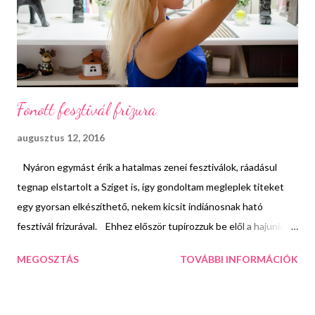
pedig világító neon kellékekkel folytatódik a party. A zenét
egyébként nem véletlenül...
Fonott fesztivál frizura
augusztus 12, 2016
Nyáron egymást érik a hatalmas zenei fesztiválok, ráadásul
tegnap elstartolt a Sziget is, így gondoltam megleplek titeket
egy gyorsan elkészíthető, nekem kicsit indiánosnak ható
fesztivál frizurával. Ehhez először tupírozzuk be elől a hajunkat
(vagy akinek van az a frufruját), majd fésüljük le kicsit és 2
MEGOSZTÁS
TOVÁBBI INFORMÁCIÓK
hullámcsattal tűzzük le úgy, hogy púpos maradjon. Ezután
csinálunk egy fél lófarkat és befonjuk. A végét gumival rögzítjük.
A maradék hajat 2 részre osztjuk és befonjuk úgy, hogy