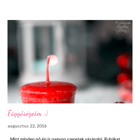
vágyott dolgot, érzelmet, tulajdonságot vagy embert és
megfutamodnak. De ez nem biztos, hogy jó megoldás. Most én
is ezeket a napokat élem. Vágytam valamire. Vágytam arra, hogy
megismerjem önmagam és új alapokra helyezhessem az életem.
Sikerült, megcsináltam és egy röpke pillanatig boldog is voltam
ezzel. Aztán jött a kétség. Szuper dolog, hogy felvállaltam belső,
rejtett önmagam és többé nem fogom bizonyos
tulajdonságaimat elnyomni vagy megváltoztatni más emberek
miatt. De biztos, hogy jó vagyok én így? Találok más, hasonló
érdek...
Függőségeim :)
augusztus 22, 2016
Mint minden nő én is nagyon szeretek vásárolni. Ruhákat,