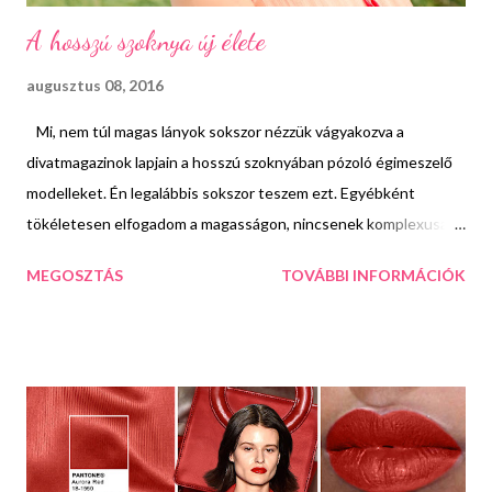
A hosszú szoknya új élete
augusztus 08, 2016
Mi, nem túl magas lányok sokszor nézzük vágyakozva a
divatmagazinok lapjain a hosszú szoknyában pózoló égimeszelő
modelleket. Én legalábbis sokszor teszem ezt. Egyébként
tökéletesen elfogadom a magasságon, nincsenek komplexusaim
és soha nem is voltak ezt illetően, de a földig érő szoknyákat
MEGOSZTÁS
TOVÁBBI INFORMÁCIÓK
borzasztóan tudom irigyelni a magas lányoktól. A maxi szoknya
nagyon sikkes, nagyon csini és nagyon nyári én mégis le kell
mondjak róla, hiszen ezek a darabok csak még alacsonyabbnak
fognak mutatni. De lánykák, itt a jó hír! Ha találtok egy olyan
hosszú szoknyát ami annyira elképesztően csodálatos, hogy
mégsem tudtok nemet mondani rá akkor vegyétek meg,
vigyétek haza és hordjátok ruhaként! Persze erre a