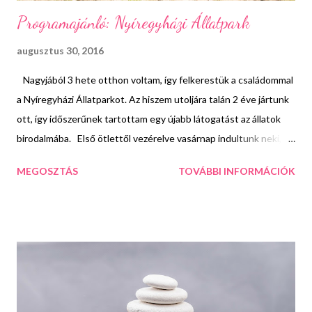
Programajánló: Nyíregyházi Állatpark
augusztus 30, 2016
Nagyjából 3 hete otthon voltam, így felkerestük a családommal
a Nyíregyházi Állatparkot. Az hiszem utoljára talán 2 éve jártunk
ott, így időszerűnek tartottam egy újabb látogatást az állatok
birodalmába. Első ötlettől vezérelve vasárnap indultunk neki, de
nem jutottunk sokra, ugyanis a pénztárnál hatalmas sorok
MEGOSZTÁS
TOVÁBBI INFORMÁCIÓK
kígyóztak és parkolóhely sem akadt sehol a környéken, így
kénytelenek voltunk elnapolni a kiruccanást. Nagyon okosnak
éreztük magunkat amikor kigondoltunk, hogy eljövünk helyette
szerdán, hétköznap úgyis mindenki dolgozik, biztos kevesen
lesznek. De szeretett szülővárosom állatkertjének óriási
népszerűségét mutatja, hogy bizony nem lett igazunk. Azért a
tömeg nem volt hasonlítható a vasárnapihoz, de egy átlagos