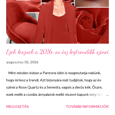
legalkalmasabbak a gumis derekú fazonok, de némi kreativitással
és kézügyességgel a cipzárral záródóakat is alkalmassá lehet
tenni rá. Ezután már csak pár fesztiválos kiegészítő kell, egy
kényelmes, lapos szandál vagy papucs és egy cuki...
Ezek lesznek a 2016-os ősz legtrendibb színei
augusztus 05, 2016
Mint minden évben a Pantone idén is megmutatja nekünk,
hogy mi lesz a trendi. Azt bizonyára mát tudjátok, hogy az év
színei a Rose Quartz és a Serenity, vagyis a derűs kék. Őszre,
ezek mellé a csodás árnyalatok mellé viszont kapunk még tízet!
Nézzük meg, hogy mik azok. 1. Aurora Red Kellemes, érzéki és
MEGOSZTÁS
TOVÁBBI INFORMÁCIÓK
megnyugtató a szemnek. Nekem tipikusan a "fűtő" színek közé