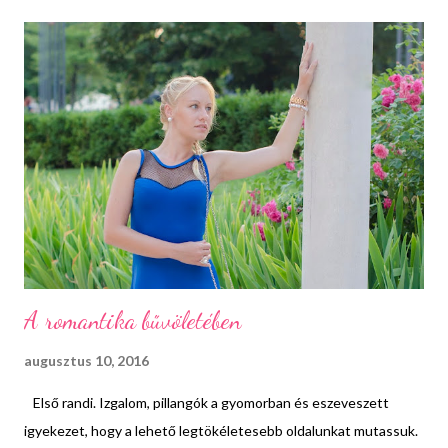
harmadik tincsnek a már készre fonott részt használjuk, amiből
előzőleg kiszedtük a hajgumit. A tökéletes hatás érdekében
még széthúzgálhatjuk a fonatot, hogy lazább legyen és akár
virágokat is tűzhetünk bele vagy oldalt kiszabadíthatunk pár
kacér tincset.
A romantika bűvöletében
augusztus 10, 2016
Első randi. Izgalom, pillangók a gyomorban és eszeveszett
igyekezet, hogy a lehető legtökéletesebb oldalunkat mutassuk.