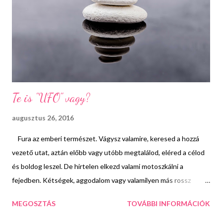
hétköznaphoz képest igen is meglepő volt közepes méretű
kígyózó sorokat látni a jegypénztárnál. A sorban állva hallottam,
hogy volt család aki egyenesen Pécsről utazott ide, hogy
megnézze az ország egyik legnagyobbnak és legszebbnek
mondott parkját. ...
Te is "UFO" vagy?
augusztus 26, 2016
Fura az emberi természet. Vágysz valamire, keresed a hozzá
vezető utat, aztán előbb vagy utóbb megtalálod, eléred a célod
és boldog leszel. De hirtelen elkezd valami motoszkálni a
fejedben. Kétségek, aggodalom vagy valamilyen más rossz
érzés. Emiatt meginogsz, elbizonytalanodsz és arra gondolsz,
MEGOSZTÁS
TOVÁBBI INFORMÁCIÓK
hogy miért is vágytál erre a dologra. Biztos, hogy kell ez neked?
Jobb lenne visszalépni, feladni. A legtöbben ilyenkor eldobják a