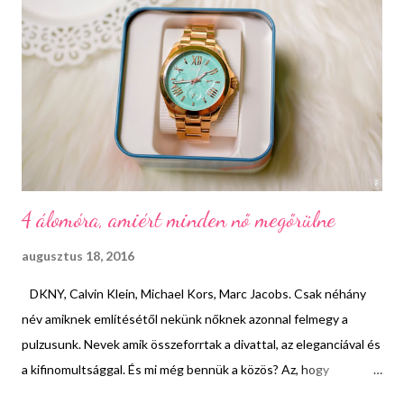
ben első párizsi üzletét, amely annyira sikeres lett, hogy kreációi
rövid időn belül a tengerentúli nők szívét is rabul ejtette. Coco
Chanel teremtette meg a mai modern nőt. A fűzőt elvből
elutasította és a kacifántos, hétköznapi tevékenységeket
megnehezítő, giccses ruhákat kényel...
4 álomóra, amiért minden nő megőrülne
augusztus 18, 2016
DKNY, Calvin Klein, Michael Kors, Marc Jacobs. Csak néhány
név amiknek említésétől nekünk nőknek azonnal felmegy a
pulzusunk. Nevek amik összeforrtak a divattal, az eleganciával és
a kifinomultsággal. És mi még bennük a közös? Az, hogy
mindannyian gyártanak órákat is. Emlékszem, általános iskolás