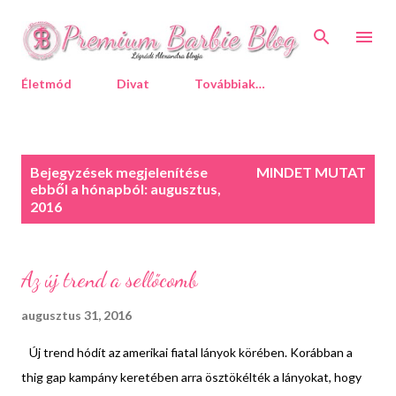
Ugrás a fő tartalomra
Életmód
Divat
Továbbiak…
B
Bejegyzések megjelenítése
MINDET MUTAT
e
ebből a hónapból: augusztus,
j
2016
e
g
y
z
Az új trend a sellőcomb
é
s
augusztus 31, 2016
e
k
Új trend hódít az amerikai fiatal lányok körében. Korábban a
thig gap kampány keretében arra ösztökélték a lányokat, hogy