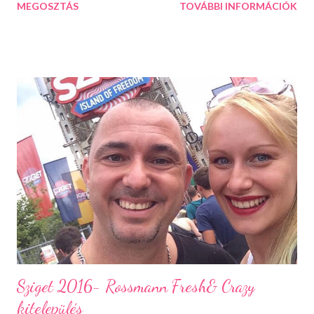
MEGOSZTÁS
TOVÁBBI INFORMÁCIÓK
koromban mindenki hordott órát. Szilikonszíjas, mindenfélét
mutató stopperes vagy digitális kijelzős órákat. Akkor még a
mobilok nem nyertek ekkora teret az életünkben, így a modern
és a klasszikus kényelmesen megfért egymás mellett. Aztán
jöttek az újabb telefonok, csilli-villi designnal , mindenféle új
tudással és szépen lassan kiszorították régi barátunkat, az órát
az életünkből. Ha megkérdezted valakitől, hogy mennyi az idő, ő
csak lezseren előkapta a széthajtós mobilját és rávágta: "fél 3".
Később a dolgok még tovább "fajultak" , a mobilok már nem csak
az órát szorították ki, hanem a fényképezőt, a GPS-t és a
bevásárlólistás kis ...
Sziget 2016- Rossmann Fresh& Crazy
kitelepülés