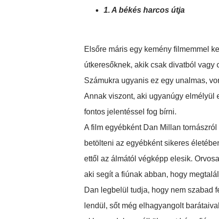
1. A békés harcos útja
Elsőre máris egy kemény filmemmel ke
útkeresőknek, akik csak divatból vagy cs
Számukra ugyanis ez egy unalmas, vont
Annak viszont, aki ugyanúgy elmélyül 
fontos jelentéssel fog bírni.
A film egyébként Dan Millan tornászról 
betölteni az egyébként sikeres életébe
ettől az álmától végképp elesik. Orvos
aki segít a fiúnak abban, hogy megtalálj
Dan legbelül tudja, hogy nem szabad fe
lendül, sőt még elhagyangolt barátaival