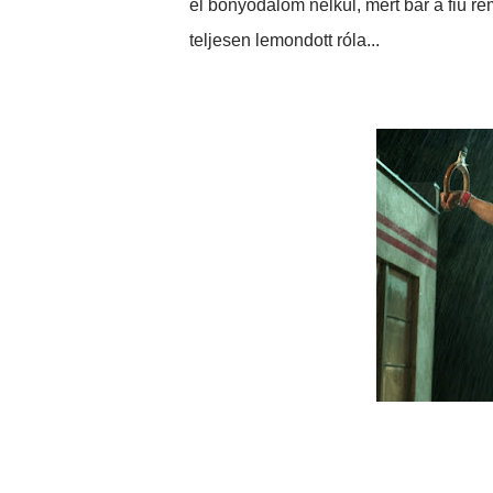
el bonyodalom nélkül, mert bár a fiú 
teljesen lemondott róla...