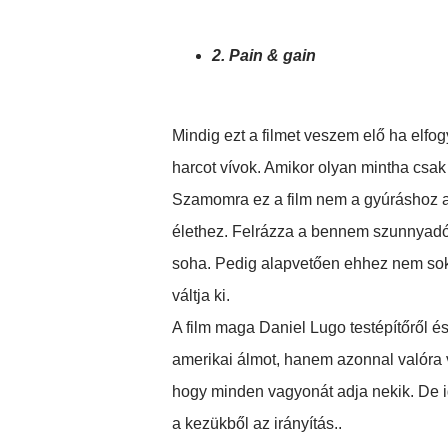
2. Pain & gain
Mindig ezt a filmet veszem elő ha elf
harcot vívok. Amikor olyan mintha csa
Szamomra ez a film nem a gyúráshoz ad 
élethez. Felrázza a bennem szunnyadó k
soha. Pedig alapvetően ehhez nem sok 
váltja ki.
A film maga Daniel Lugo testépítőről é
amerikai álmot, hanem azonnal valóra vá
hogy minden vagyonát adja nekik. De i
a kezükből az irányítás..