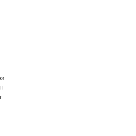
or
ll
t