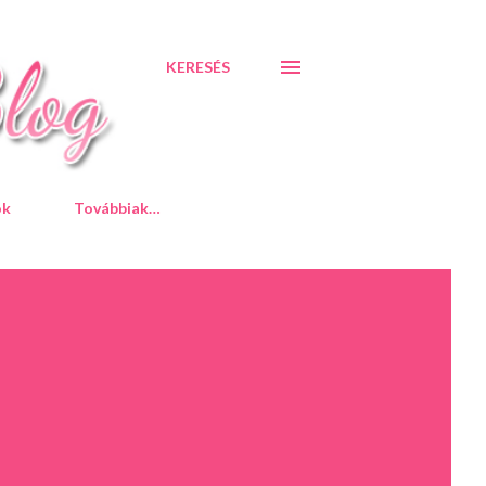
KERESÉS
ók
Továbbiak…