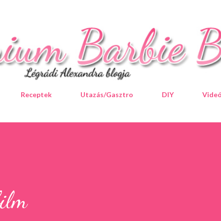
Ugrás a fő tartalomra
Receptek
Utazás/Gasztro
DIY
Vide
film