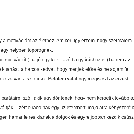
ogy a motivációm az élethez. Amikor úgy érzem, hogy szélmalom
k egy helyben toporognék.
motivációt ( na jó egy kicsit azért a gyúráshoz is ) hanem az
itartást, a harcos kedvet, hogy menjek előre és ne adjam fel
köze van a sztorinak. Belőlem valahogy mégis ezt az érzést
s barátairól szól, akik úgy döntenek, hogy nem kergetik tovább a
ltják. Ezért elrabolnak egy üzletembert, majd arra kényszerítik
gen hamar félresiklanak a dolgok és egyre jobban kezd kicsúsz