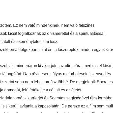
zdtem. Ez nem való mindenkinek, nem való felszínes
ak kicsit foglalkoznak az önismerettel és a spiritualitással.
atott és eseménytelen film lesz.
ezekben a dolgokban, mint én, a főszereplők minden egyes sza
szól, aki mindenáron ki akar jutni az olimpiára, mert ezzel kíván
n tátongó űrt. Dan rövidesen súlyos motorbalesetet szenved és
ai szerint soha nem lehet tornász többé. De megjelenik Socrates
a önmagát, felülértékelje a céljait és az életét.
ladnia tornász karrierjét és Socrates segítségével újra formába
 is sikerül javítania a kapcsolatán. De persze ez a film sem múl