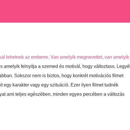
ssal lehetnek az emberre. Van amelyik megnevettet, van amelyik
is amelyik felnyitja a szemed és motivál, hogy változtass. Legyé
bban. Sokszor nem is biztos, hogy konkrét motivációs filmet
egy karakter vagy egy szituáció. Ezer ilyen filmet tudnék
 olyat ami teljes egészében, minden egyes percében a változás