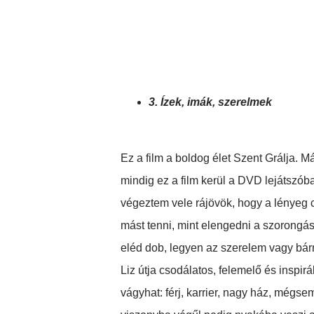
3. Ízek, imák, szerelmek
Ez a film a boldog élet Szent Grálja.
mindig ez a film kerül a DVD lejátszó
végeztem vele rájövök, hogy a lényeg
mást tenni, mint elengedni a szorongáso
eléd dob, legyen az szerelem vagy bár
Liz útja csodálatos, felemelő és inspi
vágyhat: férj, karrier, nagy ház, mégsem