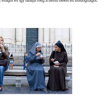
világot és így találja meg a belső békét és boldogságot.
?