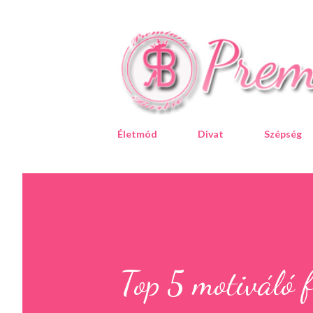
Életmód
Divat
Szépség
Top 5 motiváló 