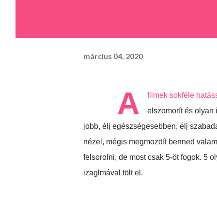
március 04, 2020
A
filmek sokféle hatá
elszomorít és olyan 
jobb, élj egészségesebben, élj szabada
nézel, mégis megmozdít benned valamit 
felsorolni, de most csak 5-öt fogok. 5
izaglmával tölt el.