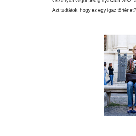
viszonyba végűl pedig nyakába veszi a 
Azt tudtátok, hogy ez egy igaz történet