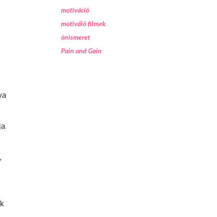
motiváció
motiváló filmek
önismeret
Pain and Gain
va
ja
,
ik