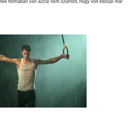
remek formában van azzal nem számolt, hogy volt edzője már