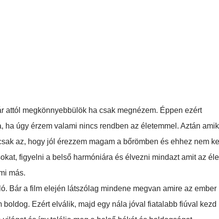
 Már attól megkönnyebbülök ha csak megnézem. Éppen ezért
ba, ha úgy érzem valami nincs rendben az életemmel. Aztán amik
 csak az, hogy jól érezzem magam a bőrömben és ehhez nem ke
kat, figyelni a belső harmóniára és élvezni mindazt amit az éle
mi más.
ráló. Bár a film elején látszólag mindene megvan amire az ember
 boldog. Ezért elválik, majd egy nála jóval fiatalabb fiúval kezd