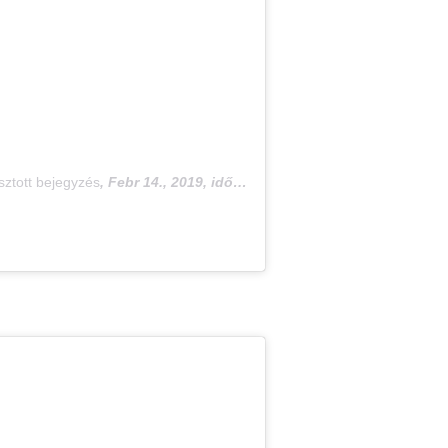
sztott bejegyzés
,
Febr 14., 2019, időpont: 8:31 (PST időzóna szerint)