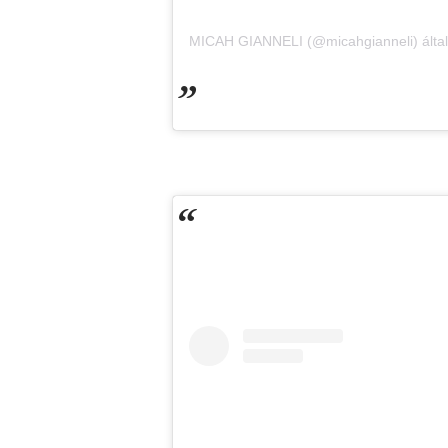
MICAH GIANNELI (@micahgianneli) álta