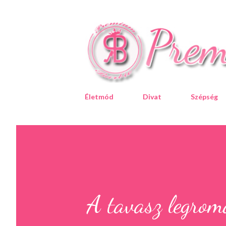
Életmód
Divat
Szépség
A tavasz legrom