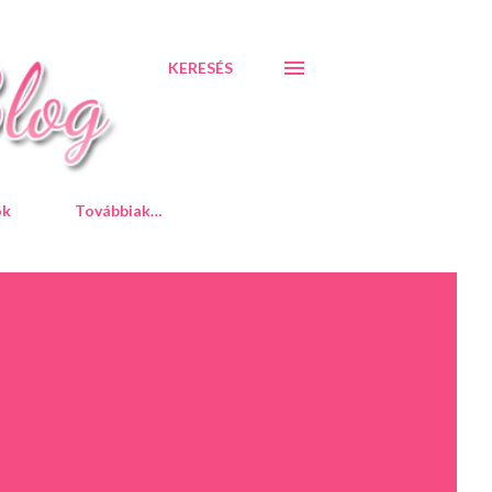
KERESÉS
ók
Továbbiak…