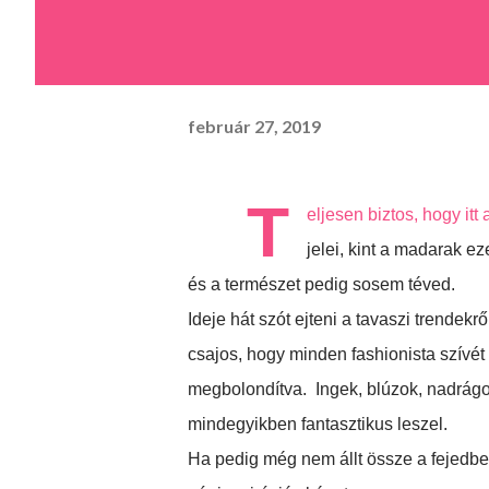
február 27, 2019
T
eljesen biztos, hogy it
jelei, kint a madarak ez
és a természet pedig sosem téved.
Ideje hát szót ejteni a tavaszi trendek
csajos, hogy minden fashionista szívét r
megbolondítva. Ingek, blúzok, nadrágok
mindegyikben fantasztikus leszel.
Ha pedig még nem állt össze a fejedben