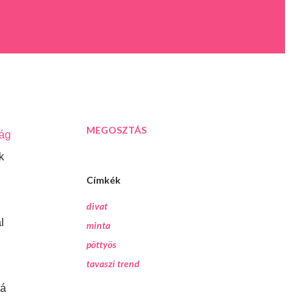
MEGOSZTÁS
ság
k
Címkék
divat
l
minta
,
pöttyös
tavaszi trend
zá