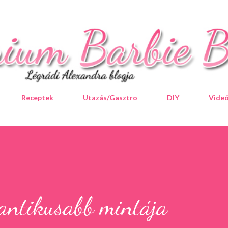
Ugrás a fő tartalomra
Receptek
Utazás/Gasztro
DIY
Vide
antikusabb mintája