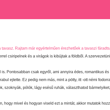
t a tavasz. Rajtam már egyértelműen érezhetőek a tavaszi fáradt
errel csiripelnek és a virágok is kibújtak a földből. A szervezetün
ről is. Pontosabban csak egyről, ami annyira édes, romantikus és
abul ejtette. Ez pedig nem más, mint a pötty, itt -ott némi fodorra
, szoknyák, pólók, lágy esésű ruhák, választhatod bármelyiket
, hogy mivel és hogyan viseld ezt a mintát, akkor mutatok hoz