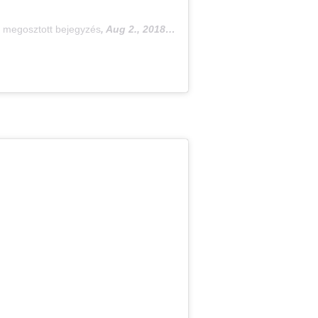
l megosztott bejegyzés
,
Aug 2., 2018, időpont: 10:09 (PDT időzóna szerint)