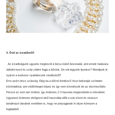
3. Óvd az izzadástól!
Az izzadtságunk ugyanis megkezdi a bizsu külső bevonatát, ami ennek hatására
oldódni kezd és szép zöldre fogja a bőrünk. De mit tegyünk ilyenkor? Mondjunk le
nyáron a kedvenc nyakláncunk viseléséről?
Erre azért nincs szükség. Elég ha a bőrrel érintkező részt bekenjük színtelen
körömlakkal, ami védőréteget képez és így nem következik be az elszíneződés.
Persze ez sem tart örökké, így érdemes 2-3 havonta megismételni a műveletet.
Ugyanezt érdemes elvégezni első használat előtt a sok követ és strasszt
tartalmazó darabok esetében is, hogy ne potyogjanak ki olyan könnyen a
foglalatból.