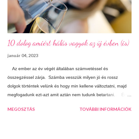
érdemes megállni a gyönyörűen felújított főtéren, ahol a
Makovecz Imre által tervezett Szent István Templom magas...
10 dolog amiért hálás vagyok az új évben (is)
január 04, 2023
Az ember az év végét általában számvetéssel és
összegzéssel zárja. Számba vesszük milyen jó és rossz
dolgok történtek velünk és hogy min kellene változtatni, majd
megfogadunk ezt-azt amit aztán nem tudunk betartani. Én
úgy döntöttem, hogy most másképp közelítem meg a dolgot.
MEGOSZTÁS
TOVÁBBI INFORMÁCIÓK
Nem agyalok a múlton, azon már úgysem tudok változtatni,
inkább az idénre koncentrálok és összegzés helyett inkább
hálát adok mindenért ami jó az életemben. Olykor hasznos, ha
nézőpontot váltunk és ebből az irányból közelítjük meg a