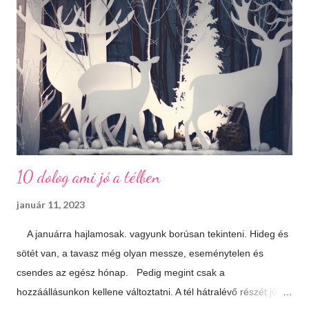
10 dolog ami jó a télben
január 11, 2023
A januárra hajlamosak. vagyunk borúsan tekinteni. Hideg és
sötét van, a tavasz még olyan messze, eseménytelen és
csendes az egész hónap. Pedig megint csak a
hozzáállásunkon kellene változtatni. A tél hátralévő részét jól is