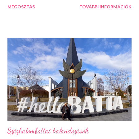
el lehet tölteni, csak meg kell látni a lehetőségeket. 10 dolog
MEGOSZTÁS
TOVÁBBI INFORMÁCIÓK
ami jó a télben: Végtelen mozizós estek Hamar sötétedik, ha
már akkor bevackolunk akár 3 film is beleférhet az estébe.
Máskor úgy sincs idő megnézni őket. Téli sportok Korizás,
síelés, szánkózás... soroljam még? Jó, tudom, mostanában
már nem gyakran esik a hó, de korizni akkor is lehet, minden
másért meg irány a Kékes, Dobogókő vagy Eplény. Sűrű
krémlevesek Van abban valami megnyugtató amikor az ember
egy tál tartalmas és forró krémlevest kanalaz. Illatos, forró
fürdők Azt hiszem ehhez nem is kell mit hozzáfűzni...
Hangulatfények mindenhol Bátran rakd velük tele te is a
lakásodat, meglátod milyen meghitt hangulatot teremtenek.
Isteni sütemények Diós, mákos, túrós, lekváro...
Százhalombattai kalandozások