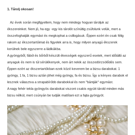
1. Tárolj okosan!
Az évek során megfigyeltem, hogy nem mindegy hogyan tároljuk az
ékszereinket. Nem jó, ha egy -egy kis tárolót színültig zsúfolunk velük, mert a
összefoghatják egymást és megkophat a csillogásuk. Éppen ezért én csak félig
rakom az ékszertartóimat és figyelek arra is, hogy milyen anyagú ékszerek
kerülnek bele egyszerre a ládikákba.
A gyöngyből, fából és bőrből készült ékességek egyszerű esetek, mert időtálló az
anyaguk és nem is túl sérülékenyek, nem árt nekik az összedörzsölődés sem.
Éppen ezért az ékszertartókban ezek közé keverem be a bizsu darabokat. 1
gyöngy, 1 fa, 1 bizsu aztán jöhet még gyöngy, fa és bizsu. Így a kényes darabok el
lesznek választva a strapabíróbb darabokkal és nem "bántják" egymást.
A nagy fehér tekla gyöngyös darabokat viszont csakis együtt tárold minden más
bizsu nélkül, mert csúnyán be tudják mattítani ezt a fajta gyöngyöt.