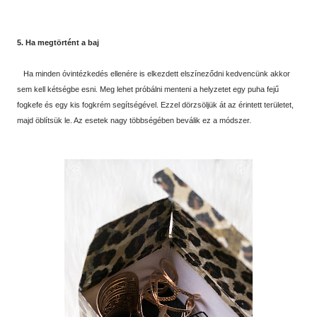
5. Ha megtörtént a baj
Ha minden óvintézkedés ellenére is elkezdett elszíneződni kedvencünk akkor
sem kell kétségbe esni. Meg lehet próbálni menteni a helyzetet egy puha fejű
fogkefe és egy kis fogkrém segítségével. Ezzel dörzsöljük át az érintett területet,
majd öblítsük le. Az esetek nagy többségében beválik ez a módszer.