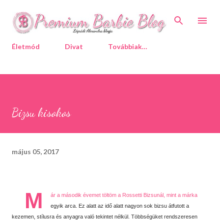
Ugrás a fő tartalomra
Életmód
Divat
Továbbiak…
Bizsu kisokos
május 05, 2017
M
ár a második évemet töltöm a Rossetti Bizsunál, mint a márka
egyik arca. Ez alatt az idő alatt nagyon sok bizsu átfutott a
kezemen, stílusra és anyagra való tekintet nélkül. Többségüket rendszeresen