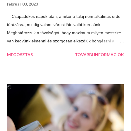
február 03, 2023
Csapadékos napok után, amikor a talaj nem alkalmas erdei
túrázásra, mindig valami városi látnivalót keresünk.
Meghatározzuk a távolságot, hogy maximum milyen messzire
van kedvünk elmenni és szorgosan elkezdjük böngészni a
térképet, aztán a kiválasztjuk a legtöbb érdekességet kínáló
MEGOSZTÁS
TOVÁBBI INFORMÁCIÓK
települést. Így esett a választásunk következő úticélként
Százhalombattára. Ez a relatív fiatal kis város Budapesttől 27
kilométerre, délre fekszik. Jól megközelíthető autópályán és
autóúton is. Százhalombatta és környéke a bronzkor óta
lakott, bővelkedik régészeti feltárásokban és kincsekben,
melyeket a város a mai napig lelkiismeretesen ápol és büszkén
meg is mutat a világnak. A százhalom előtag a település
határában húzódó halomsírokra utal, melyeket ma is meg lehet
tekinteni a régészeti parkban. De még mielőtt ide eljutnánk,