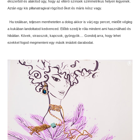
ékszerből és alakítsd úgy, hogy az eltérő színűek szimmetrikus helyen legyenek.
Aztán egy kis pillanatragival rögzítsd őket és máris kész vagy.
Ha totálisan, teljesen menthetetlen a dolog akkor is várj egy percet, mielőtt végleg
a kukában landoltatod kedvenced. Előbb szedj le róla mindent ami használható és
hibátlan. Kövek, strasszok, kapcsok, gyöngyök.... Gondolj arra, hogy lehet
ezekkel fogod megmenteni egy másik imádott darabodat.