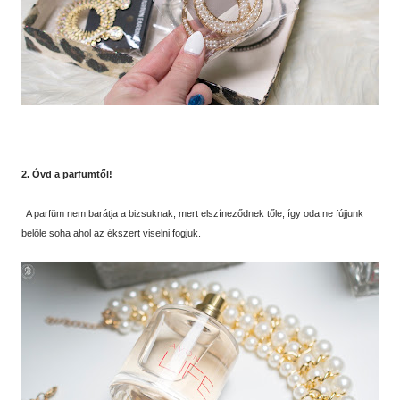
2. Óvd a parfümtől!
A parfüm nem barátja a bizsuknak, mert elszíneződnek tőle, így oda ne fújjunk
belőle soha ahol az ékszert viselni fogjuk.