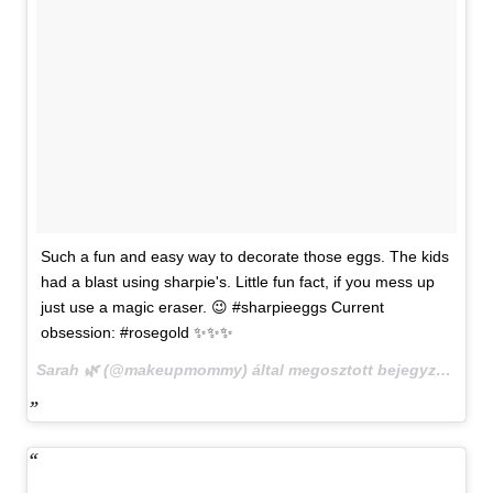
Such a fun and easy way to decorate those eggs. The kids
had a blast using sharpie's. Little fun fact, if you mess up
just use a magic eraser. 😉 #sharpieeggs Current
obsession: #rosegold ✨✨✨
Sarah 🌿 (@makeupmommy) által megosztott bejegyzés,
2016