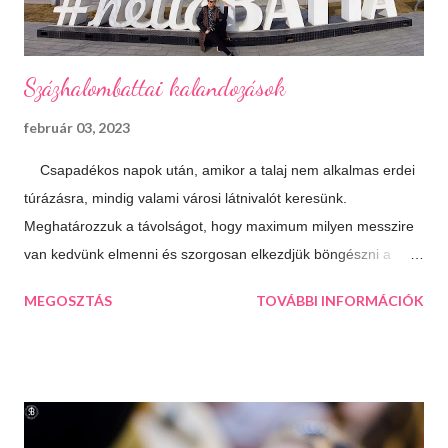
Isteni sütemények Diós, mákos, túrós, lekváro...
Százhalombattai kalandozások
február 03, 2023
Csapadékos napok után, amikor a talaj nem alkalmas erdei
túrázásra, mindig valami városi látnivalót keresünk.
Meghatározzuk a távolságot, hogy maximum milyen messzire
van kedvünk elmenni és szorgosan elkezdjük böngészni a
térképet, aztán a kiválasztjuk a legtöbb érdekességet kínáló
MEGOSZTÁS
TOVÁBBI INFORMÁCIÓK
települést. Így esett a választásunk következő úticélként
Százhalombattára. Ez a relatív fiatal kis város Budapesttől 27
kilométerre, délre fekszik. Jól megközelíthető autópályán és
autóúton is. Százhalombatta és környéke a bronzkor óta
lakott, bővelkedik régészeti feltárásokban és kincsekben,