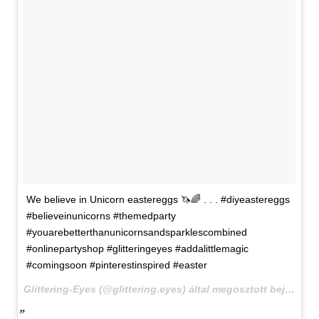
We believe in Unicorn eastereggs 🦄🌈 . . . #diyeastereggs
#believeinunicorns #themedparty
#youarebetterthanunicornsandsparklescombined
#onlinepartyshop #glitteringeyes #addalittlemagic
#comingsoon #pinterestinspired #easter
Glittering-Eyes (@glittering.eyes) által megosztott bejegyzés,