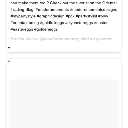
can make them too!? Check out the tutorial on the Oriental
Trading Blog! #modernmoments #modernmomentsdesigns
#mypartystyle #graphicdesign #pdx #partystylist #pnw
#orientaltrading #goldfoileggs #diyeastereggs #easter
#eastereggs #goldeneggs
Jessica Wilcox (@modernmoments) által megosztott bejegyzés,