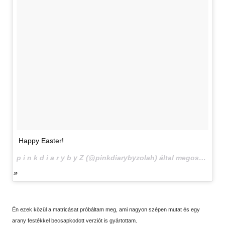
Happy Easter!
p i n k d i a r y b y Z (@pinkdiarybyzolah) által megosztott bejegyzés,
Én ezek közül a matricásat próbáltam meg, ami nagyon szépen mutat és egy
arany festékkel becsapkodott verziót is gyártottam.