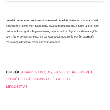
A nehézséget ezeknek a trendi tojásoknak az elkészítésében maga a színek
beszerzése jelenti, mert hiába nagy divat a pasztell bizony a nagy üzletek nem
hajlandóak elengedi a hagyományos, erős színeket. Tojásfestékben a legtöbb
ilyen, így érdemes körülnézni a barkácsboltok polcain és egyéb, alternatív
festékmegoldásokkal elérni a kívánt színeket.
CÍMKÉK:
ARANYTETKÓ
DIY
HAMES TOJÁS
HÚSVÉT
HÚSVÉTI TOJÁS
INSPIRÁCIÓ
PASZTELL
MEGOSZTÁS