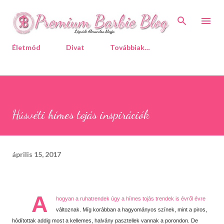
Ugrás a fő tartalomra
Életmód
Divat
Továbbiak…
Húsvéti hímes tojás inspirációk
április 15, 2017
A
hogyan a ruhatrendek úgy a hímes tojás trendek is évről évre
változnak. Míg korábban a hagyományos színek, mint a piros,
hódítottak addig most a kellemes, halvány pasztellek vannak a porondon. De