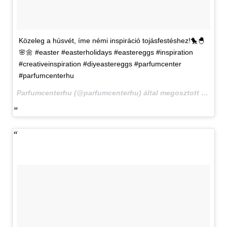
Közeleg a húsvét, íme némi inspiráció tojásfestéshez!🐤🐣
🌸🌼 #easter #easterholidays #eastereggs #inspiration
#creativeinspiration #diyeastereggs #parfumcenter
#parfumcenterhu
Parfumcenterhu (@parfumcenterhu) által megosztott bejegyzés,