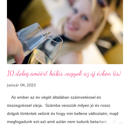
melyeket a város a mai napig lelkiismeretesen ápol és büszkén
meg is mutat a világnak. A százhalom előtag a település
határában húzódó halomsírokra utal, melyeket ma is meg lehet
tekinteni a régészeti parkban. De még mielőtt ide eljutnánk,
érdemes megállni a gyönyörűen felújított főtéren, ahol a
Makovecz Imre által tervezett Szent István Templom magas...
10 dolog amiért hálás vagyok az új évben (is)
január 04, 2023
Az ember az év végét általában számvetéssel és
összegzéssel zárja. Számba vesszük milyen jó és rossz
dolgok történtek velünk és hogy min kellene változtatni, majd
megfogadunk ezt-azt amit aztán nem tudunk betartani. Én
úgy döntöttem, hogy most másképp közelítem meg a dolgot.