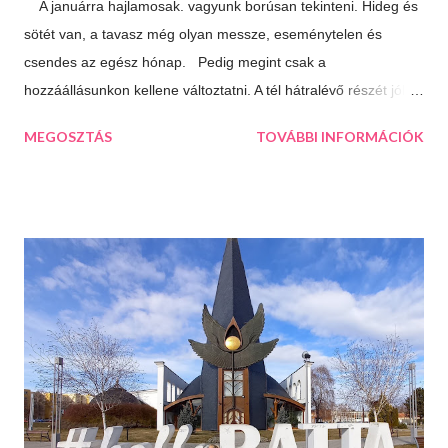
A januárra hajlamosak. vagyunk borúsan tekinteni. Hideg és
sötét van, a tavasz még olyan messze, eseménytelen és
csendes az egész hónap. Pedig megint csak a
hozzáállásunkon kellene változtatni. A tél hátralévő részét jól is
el lehet tölteni, csak meg kell látni a lehetőségeket. 10 dolog
MEGOSZTÁS
TOVÁBBI INFORMÁCIÓK
ami jó a télben: Végtelen mozizós estek Hamar sötétedik, ha
már akkor bevackolunk akár 3 film is beleférhet az estébe.
Máskor úgy sincs idő megnézni őket. Téli sportok Korizás,
síelés, szánkózás... soroljam még? Jó, tudom, mostanában
már nem gyakran esik a hó, de korizni akkor is lehet, minden
másért meg irány a Kékes, Dobogókő vagy Eplény. Sűrű
krémlevesek Van abban valami megnyugtató amikor az ember
egy tál tartalmas és forró krémlevest kanalaz. Illatos, forró
fürdők Azt hiszem ehhez nem is kell mit hozzáfűzni...
Hangulatfények mindenhol Bátran rakd velük tele te is a
lakásodat, meglátod milyen meghitt hangulatot teremtenek.