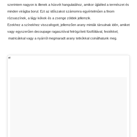
szerintem nagyon is illenek a húsvét hangulatához, amikor újjáéled a természet és
minden virágba borul. Ezt az időszakot számomra egyértelműen a finom
rózsaszínek, a lágy kékek és a zsenge zöldek jellemzik.
Ezekhez a színekhez visszafogott, jellemzően arany minták társulnak idén, amiket
vagy egyszerűen decoupage ragasztóval felrögzített füstfóliával, festékkel,
matricákkal vagy a nyárról megmaradt arany tetkókkal csinálhatunk meg.