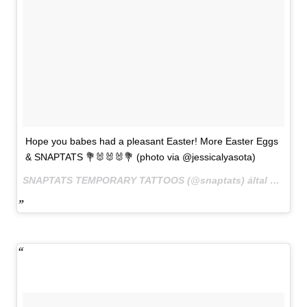
Hope you babes had a pleasant Easter! More Easter Eggs
& SNAPTATS 💐🐰🐰🐰💐 (photo via @jessicalyasota)
SNAPTATS TEMPORARY TATTOOS (@snaptats) által megosztott bejegyzés,