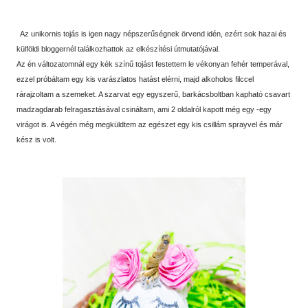
Az unikornis tojás is igen nagy népszerűségnek örvend idén, ezért sok hazai és
külföldi bloggernél találkozhattok az elkészítési útmutatójával.
Az én változatomnál egy kék színű tojást festettem le vékonyan fehér temperával,
ezzel próbáltam egy kis varászlatos hatást elérni, majd alkoholos filccel
rárajzoltam a szemeket. A szarvat egy egyszerű, barkácsboltban kapható csavart
madzagdarab felragasztásával csináltam, ami 2 oldalról kapott még egy -egy
virágot is. A végén még megküldtem az egészet egy kis csillám sprayvel és már
kész is volt.