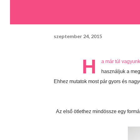
szeptember 24, 2015
H
a már túl vagyunk 
használjuk a megs
Ehhez mutatok most pár gyors és nagyo
Az első ötlethez mindössze egy formás