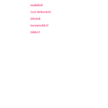
makkból
őszi dekoráció
ötletek
termésekből
tökből