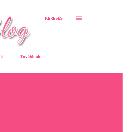
KERESÉS
ók
Továbbiak…