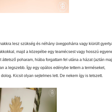
kkra lesz szükség és néhány üvegpohárra vagy kiürült gyerty
makkokkal, majd a közepébe egy teamécsest vagy hosszú egyen
t áttetsző poharam, hiába forgattam fel utána a házat (aztán ma
bban a legszebb. Így egy opálos edénybe tettem a terméseket,
dolog. Kicsit olyan sejtelmes lett. De nekem így is tetszett.