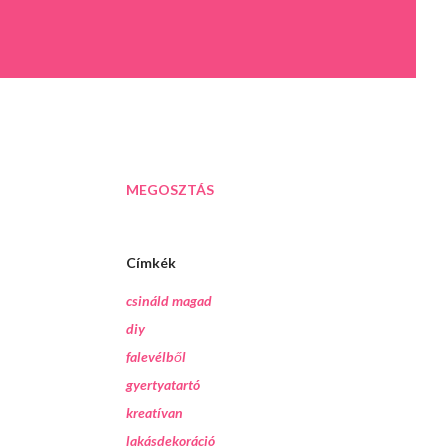
MEGOSZTÁS
Címkék
csináld magad
diy
falevélből
gyertyatartó
kreatívan
lakásdekoráció