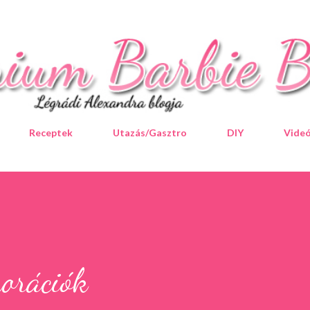
Ugrás a fő tartalomra
Receptek
Utazás/Gasztro
DIY
Vide
korációk