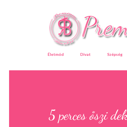
Életmód
Divat
Szépség
5 perces őszi de