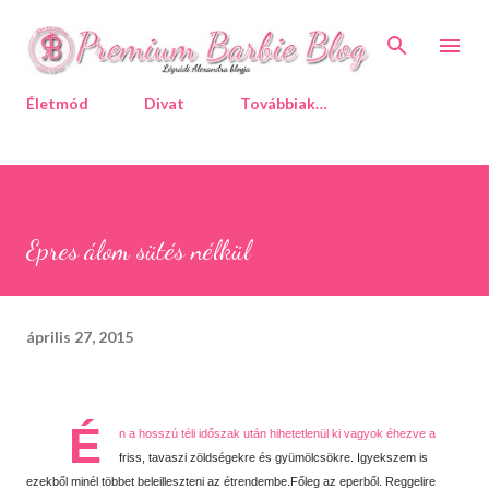
Ugrás a fő tartalomra
Életmód
Divat
Továbbiak…
Epres álom sütés nélkül
április 27, 2015
É
n a hosszú téli időszak után hihetetlenül ki vagyok éhezve a
friss, tavaszi zöldségekre és gyümölcsökre. Igyekszem is
ezekből minél többet beleilleszteni az étrendembe.Főleg az eperből. Reggelire