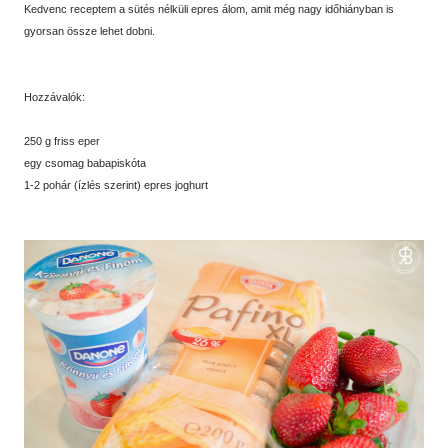
Kedvenc receptem a sütés nélküli epres álom, amit még nagy időhiányban is
gyorsan össze lehet dobni.
Hozzávalók:
250 g friss eper
egy csomag babapiskóta
1-2 pohár (ízlés szerint) epres joghurt