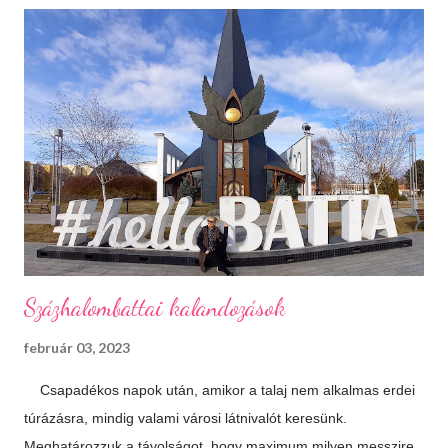
síelés, szánkózás... soroljam még? Jó, tudom, mostanában
már nem gyakran esik a hó, de korizni akkor is lehet, minden
másért meg irány a Kékes, Dobogókő vagy Eplény. Sűrű
krémlevesek Van abban valami megnyugtató amikor az ember
egy tál tartalmas és forró krémlevest kanalaz. Illatos, forró
fürdők Azt hiszem ehhez nem is kell mit hozzáfűzni...
Hangulatfények mindenhol Bátran rakd velük tele te is a
lakásodat, meglátod milyen meghitt hangulatot teremtenek.
Isteni sütemények Diós, mákos, túrós, lekváro...
Százhalombattai kalandozások
február 03, 2023
Csapadékos napok után, amikor a talaj nem alkalmas erdei
túrázásra, mindig valami városi látnivalót keresünk.
Meghatározzuk a távolságot, hogy maximum milyen messzire