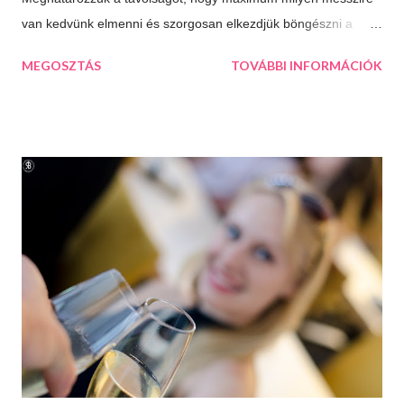
van kedvünk elmenni és szorgosan elkezdjük böngészni a
térképet, aztán a kiválasztjuk a legtöbb érdekességet kínáló
MEGOSZTÁS
TOVÁBBI INFORMÁCIÓK
települést. Így esett a választásunk következő úticélként
Százhalombattára. Ez a relatív fiatal kis város Budapesttől 27
kilométerre, délre fekszik. Jól megközelíthető autópályán és
autóúton is. Százhalombatta és környéke a bronzkor óta
lakott, bővelkedik régészeti feltárásokban és kincsekben,
melyeket a város a mai napig lelkiismeretesen ápol és büszkén
meg is mutat a világnak. A százhalom előtag a település
határában húzódó halomsírokra utal, melyeket ma is meg lehet
tekinteni a régészeti parkban. De még mielőtt ide eljutnánk,
érdemes megállni a gyönyörűen felújított főtéren, ahol a
Makovecz Imre által tervezett Szent István Templom magas...