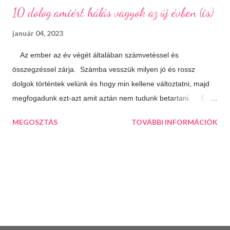
10 dolog amiért hálás vagyok az új évben (is)
január 04, 2023
Az ember az év végét általában számvetéssel és
összegzéssel zárja. Számba vesszük milyen jó és rossz
dolgok történtek velünk és hogy min kellene változtatni, majd
megfogadunk ezt-azt amit aztán nem tudunk betartani. Én
úgy döntöttem, hogy most másképp közelítem meg a dolgot.
MEGOSZTÁS
TOVÁBBI INFORMÁCIÓK
Nem agyalok a múlton, azon már úgysem tudok változtatni,
inkább az idénre koncentrálok és összegzés helyett inkább
hálát adok mindenért ami jó az életemben. Olykor hasznos, ha
nézőpontot váltunk és ebből az irányból közelítjük meg a
dolgokat. Ha megírunk egy ilyen listát máris látni fogjuk, hogy
az életünk sokkal jobb, mint amilyennek elsőre tűnik. 10 dolog
amiért hálás vagyok az új évben (is): A csodálatos, összetartó
családomért Az otthonunkért ami menedékként szolgál minden