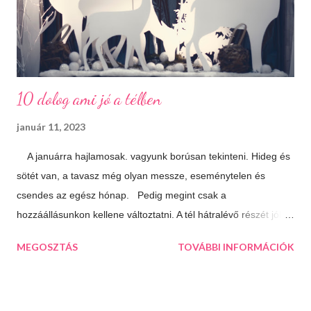
10 dolog ami jó a télben
január 11, 2023
A januárra hajlamosak. vagyunk borúsan tekinteni. Hideg és
sötét van, a tavasz még olyan messze, eseménytelen és
csendes az egész hónap. Pedig megint csak a
hozzáállásunkon kellene változtatni. A tél hátralévő részét jól is
el lehet tölteni, csak meg kell látni a lehetőségeket. 10 dolog
MEGOSZTÁS
TOVÁBBI INFORMÁCIÓK
ami jó a télben: Végtelen mozizós estek Hamar sötétedik, ha
már akkor bevackolunk akár 3 film is beleférhet az estébe.
Máskor úgy sincs idő megnézni őket. Téli sportok Korizás,