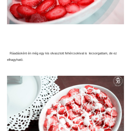
Ráadásként én még egy kis olvasztott fehércsokival is lecsorgattam, de ez
elhagyható.