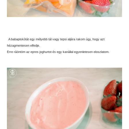
A babapiskótát egy mélyebb tál vagy tepsi aljára rakom úgy, hogy azt
hézagmentesen elfedje.
Erre ráöntöm az epres joghurtot és egy kanállal egyenletesen eloszlatom.