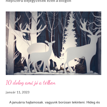
Népszerű bejegyzések ezen a blogon
10 dolog ami jó a télben
január 11, 2023
A januárra hajlamosak. vagyunk borúsan tekinteni. Hideg és