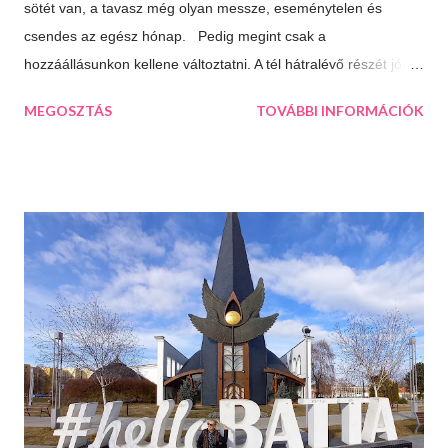
sötét van, a tavasz még olyan messze, eseménytelen és
csendes az egész hónap. Pedig megint csak a
hozzáállásunkon kellene változtatni. A tél hátralévő részét jól is
el lehet tölteni, csak meg kell látni a lehetőségeket. 10 dolog
MEGOSZTÁS
TOVÁBBI INFORMÁCIÓK
ami jó a télben: Végtelen mozizós estek Hamar sötétedik, ha
már akkor bevackolunk akár 3 film is beleférhet az estébe.
Máskor úgy sincs idő megnézni őket. Téli sportok Korizás,
síelés, szánkózás... soroljam még? Jó, tudom, mostanában
már nem gyakran esik a hó, de korizni akkor is lehet, minden
másért meg irány a Kékes, Dobogókő vagy Eplény. Sűrű
krémlevesek Van abban valami megnyugtató amikor az ember
egy tál tartalmas és forró krémlevest kanalaz. Illatos, forró
fürdők Azt hiszem ehhez nem is kell mit hozzáfűzni...
Hangulatfények mindenhol Bátran rakd velük tele te is a
lakásodat, meglátod milyen meghitt hangulatot teremtenek.
Isteni sütemények Diós, mákos, túrós, lekváro...