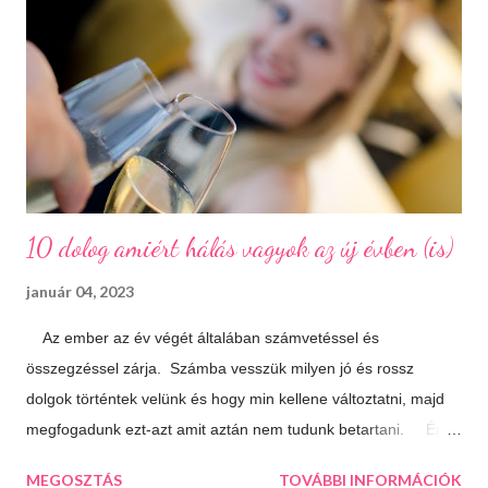
meg is mutat a világnak. A százhalom előtag a település
határában húzódó halomsírokra utal, melyeket ma is meg lehet
tekinteni a régészeti parkban. De még mielőtt ide eljutnánk,
érdemes megállni a gyönyörűen felújított főtéren, ahol a
Makovecz Imre által tervezett Szent István Templom magas...
10 dolog amiért hálás vagyok az új évben (is)
január 04, 2023
Az ember az év végét általában számvetéssel és
összegzéssel zárja. Számba vesszük milyen jó és rossz
dolgok történtek velünk és hogy min kellene változtatni, majd
megfogadunk ezt-azt amit aztán nem tudunk betartani. Én
úgy döntöttem, hogy most másképp közelítem meg a dolgot.
MEGOSZTÁS
TOVÁBBI INFORMÁCIÓK