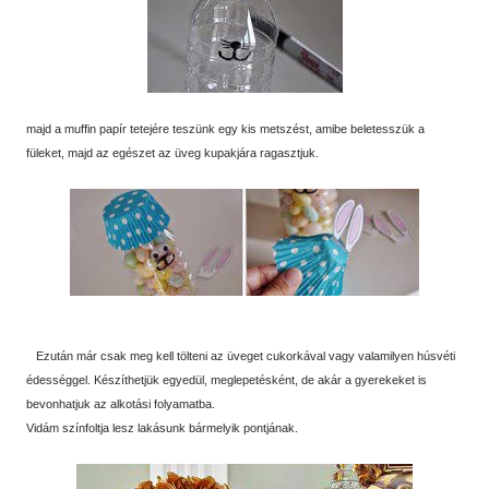
majd a muffin papír tetejére teszünk egy kis metszést, amibe beletesszük a
füleket, majd az egészet az üveg kupakjára ragasztjuk.
Ezután már csak meg kell tölteni az üveget cukorkával vagy valamilyen húsvéti
édességgel. Készíthetjük egyedül, meglepetésként, de akár a gyerekeket is
bevonhatjuk az alkotási folyamatba.
Vidám színfoltja lesz lakásunk bármelyik pontjának.