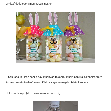
elkészítését fogom megmutatni nektek.
Szükségünk lesz hozzá egy műanyag flakonra, muffin papírra, alkoholos filcre
és készen vásárolható nyuszifülekre vagy vastagabb fehér kartonra.
Először felrajzoljuk a flakonra az arcocskát,