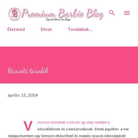
Ugrás a fő tartalomra
Életmód
Divat
Továbbiak…
Húsvéti tárolók
április 15, 2014
V
észesen közeledik a húsvét, így ideje nekilátni a
készülődésnek és a barkácsolásnak. Ennek jegyében a mai
bejegyzésemben egy könnyen elkészíthető és mutatós nyuszis édességtároló