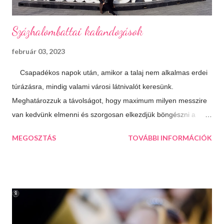
Százhalombattai kalandozások
február 03, 2023
Csapadékos napok után, amikor a talaj nem alkalmas erdei
túrázásra, mindig valami városi látnivalót keresünk.
Meghatározzuk a távolságot, hogy maximum milyen messzire
van kedvünk elmenni és szorgosan elkezdjük böngészni a
térképet, aztán a kiválasztjuk a legtöbb érdekességet kínáló
MEGOSZTÁS
TOVÁBBI INFORMÁCIÓK
települést. Így esett a választásunk következő úticélként
Százhalombattára. Ez a relatív fiatal kis város Budapesttől 27
kilométerre, délre fekszik. Jól megközelíthető autópályán és
autóúton is. Százhalombatta és környéke a bronzkor óta
lakott, bővelkedik régészeti feltárásokban és kincsekben,
melyeket a város a mai napig lelkiismeretesen ápol és büszkén