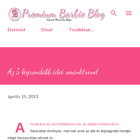
Ugrás a fő tartalomra
Életmód
Divat
Továbbiak…
Az 5 legrondább idei sminktrend
április 15, 2013
A
mi divatos az nem feltétlenül szép. Az alábbi sminkeknél ez
fokozottan érvényes, mert bár ezek az idei év legnagyobb trendjei
mégis borzasztóan néznek ki....