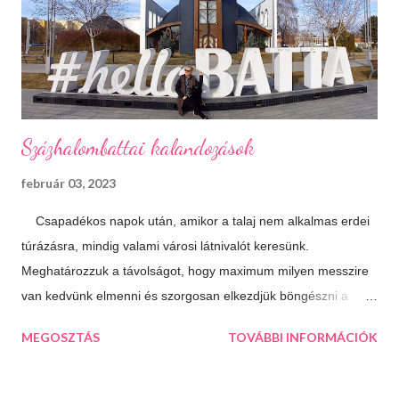
Hangulatfények mindenhol Bátran rakd velük tele te is a
lakásodat, meglátod milyen meghitt hangulatot teremtenek.
Isteni sütemények Diós, mákos, túrós, lekváro...
Százhalombattai kalandozások
február 03, 2023
Csapadékos napok után, amikor a talaj nem alkalmas erdei
túrázásra, mindig valami városi látnivalót keresünk.
Meghatározzuk a távolságot, hogy maximum milyen messzire
van kedvünk elmenni és szorgosan elkezdjük böngészni a
térképet, aztán a kiválasztjuk a legtöbb érdekességet kínáló
MEGOSZTÁS
TOVÁBBI INFORMÁCIÓK
települést. Így esett a választásunk következő úticélként
Százhalombattára. Ez a relatív fiatal kis város Budapesttől 27
kilométerre, délre fekszik. Jól megközelíthető autópályán és