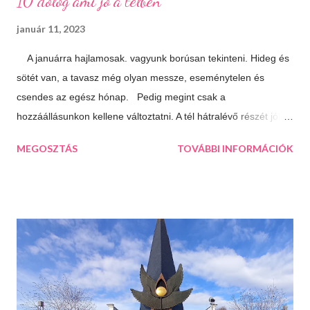
10 dolog ami jó a télben
január 11, 2023
A januárra hajlamosak. vagyunk borúsan tekinteni. Hideg és
sötét van, a tavasz még olyan messze, eseménytelen és
csendes az egész hónap. Pedig megint csak a
hozzáállásunkon kellene változtatni. A tél hátralévő részét jól is
el lehet tölteni, csak meg kell látni a lehetőségeket. 10 dolog
MEGOSZTÁS
TOVÁBBI INFORMÁCIÓK
ami jó a télben: Végtelen mozizós estek Hamar sötétedik, ha
már akkor bevackolunk akár 3 film is beleférhet az estébe.
Máskor úgy sincs idő megnézni őket. Téli sportok Korizás,
síelés, szánkózás... soroljam még? Jó, tudom, mostanában
már nem gyakran esik a hó, de korizni akkor is lehet, minden
másért meg irány a Kékes, Dobogókő vagy Eplény. Sűrű
krémlevesek Van abban valami megnyugtató amikor az ember
egy tál tartalmas és forró krémlevest kanalaz. Illatos, forró
fürdők Azt hiszem ehhez nem is kell mit hozzáfűzni...