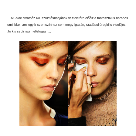
A Chloe divatház 60. születésnapjának tiszteletére előállt a fantasztikus narancs
sminkkel, ami egyik szemszínhez sem megy igazán, ráadásul öregíti is viselőjét.
Jó kis szülinapi melléfogás.....