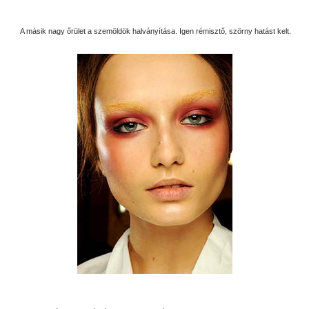
A másik nagy őrület a szemöldök halványítása. Igen rémisztő, szörny hatást kelt.