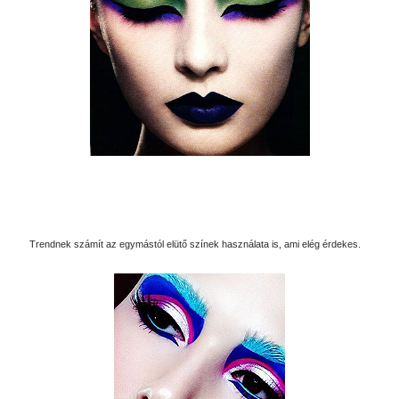
Trendnek számít az egymástól elütő színek használata is, ami elég érdekes.