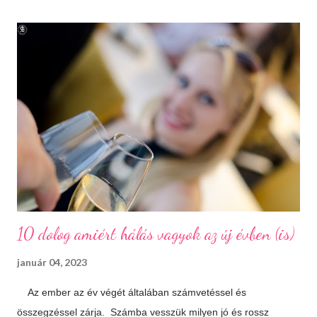
autóúton is. Százhalombatta és környéke a bronzkor óta
lakott, bővelkedik régészeti feltárásokban és kincsekben,
melyeket a város a mai napig lelkiismeretesen ápol és büszkén
meg is mutat a világnak. A százhalom előtag a település
határában húzódó halomsírokra utal, melyeket ma is meg lehet
tekinteni a régészeti parkban. De még mielőtt ide eljutnánk,
érdemes megállni a gyönyörűen felújított főtéren, ahol a
Makovecz Imre által tervezett Szent István Templom magas...
10 dolog amiért hálás vagyok az új évben (is)
január 04, 2023
Az ember az év végét általában számvetéssel és
összegzéssel zárja. Számba vesszük milyen jó és rossz