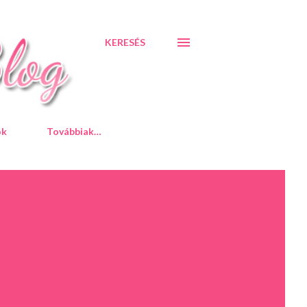
KERESÉS
ók
Továbbiak…