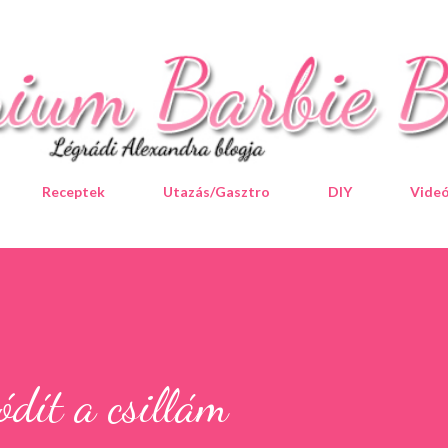
Ugrás a fő tartalomra
Receptek
Utazás/Gasztro
DIY
Vide
ódít a csillám