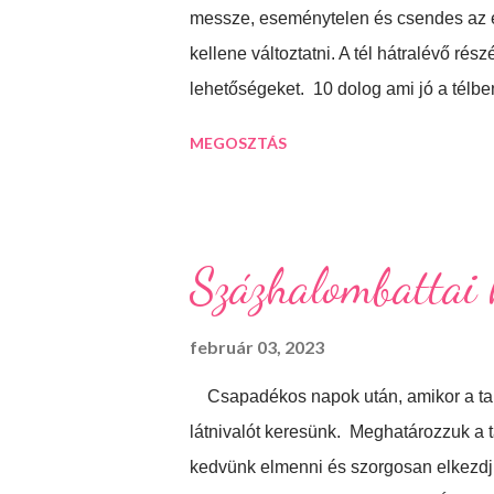
messze, eseménytelen és csendes az 
kellene változtatni. A tél hátralévő részét
lehetőségeket. 10 dolog ami jó a télb
akkor bevackolunk akár 3 film is belef
MEGOSZTÁS
Téli sportok Korizás, síelés, szánkóz
gyakran esik a hó, de korizni akkor is
vagy Eplény. Sűrű krémlevesek Van ab
tartalmas és forró krémlevest kanalaz. I
Százhalombattai
hozzáfűzni... Hangulatfények mindenhol
milyen meghitt hangulatot teremtenek. I
február 03, 2023
Csapadékos napok után, amikor a tala
látnivalót keresünk. Meghatározzuk a
kedvünk elmenni és szorgosan elkezdjü