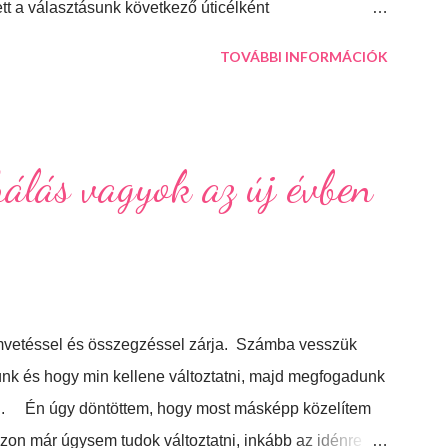
ett a választásunk következő úticélként
s város Budapesttől 27 kilométerre, délre fekszik. Jól
TOVÁBBI INFORMÁCIÓK
n is. Százhalombatta és környéke a bronzkor óta
kban és kincsekben, melyeket a város a mai napig
is mutat a világnak. A százhalom előtag a település
lyeket ma is meg lehet tekinteni a régészeti parkban.
álás vagyok az új évben
egállni a gyönyörűen felújított főtéren, ahol a
stván Templom magas...
vetéssel és összegzéssel zárja. Számba vesszük
lünk és hogy min kellene változtatni, majd megfogadunk
ani. Én úgy döntöttem, hogy most másképp közelítem
zon már úgysem tudok változtatni, inkább az idénre