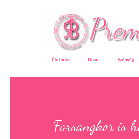
Életmód
Divat
Szépség
Farsangkor is h