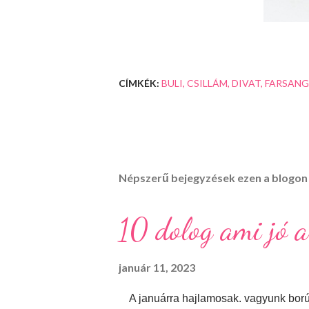
CÍMKÉK:
BULI
CSILLÁM
DIVAT
FARSANG
Népszerű bejegyzések ezen a blogon
10 dolog ami jó a
január 11, 2023
A januárra hajlamosak. vagyunk borúsa