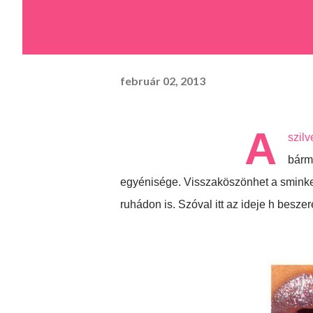
február 02, 2013
A
szilv
bármi
egyénisége. Visszaköszönhet a sminked
ruhádon is. Szóval itt az ideje h beszerez