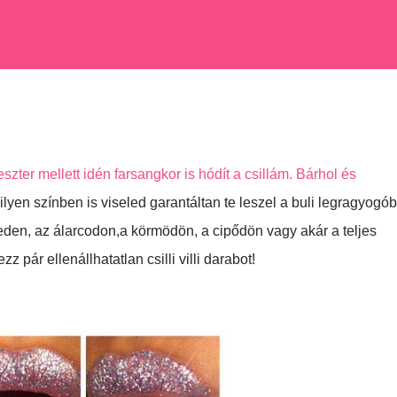
eszter mellett idén farsangkor is hódít a csillám. Bárhol és
lyen színben is viseled garantáltan te leszel a buli legragyogó
en, az álarcodon,a körmödön, a cipődön vagy akár a teljes
z pár ellenállhatatlan csilli villi darabot!