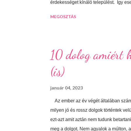
érdekességet kínáló települést. Így es
Százhalombattára. Ez a relatív fiatal ki
MEGOSZTÁS
megközelíthető autópályán és autóúto
lakott, bővelkedik régészeti feltáráso
lelkiismeretesen ápol és büszkén meg 
határában húzódó halomsírokra utal, me
10 dolog amiért h
De még mielőtt ide eljutnánk, érdemes m
(is)
Makovecz Imre által tervezett Szent I
január 04, 2023
Az ember az év végét általában szám
milyen jó és rossz dolgok történtek ve
ezt-azt amit aztán nem tudunk betart
meg a dolgot. Nem agyalok a múlton, a