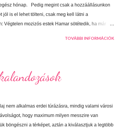
egész hónap. Pedig megint csak a hozzáállásunkon
 jól is el lehet tölteni, csak meg kell látni a
en: Végtelen mozizós estek Hamar sötétedik, ha már
érhet az estébe. Máskor úgy sincs idő megnézni őket.
TOVÁBBI INFORMÁCIÓK
ás... soroljam még? Jó, tudom, mostanában már nem
 lehet, minden másért meg irány a Kékes, Dobogókő
ban valami megnyugtató amikor az ember egy tál
llatos, forró fürdők Azt hiszem ehhez nem is kell mit
 kalandozások
 Bátran rakd velük tele te is a lakásodat, meglátod
steni sütemények Diós, mákos, túrós, lekváro...
j nem alkalmas erdei túrázásra, mindig valami városi
 távolságot, hogy maximum milyen messzire van
k böngészni a térképet, aztán a kiválasztjuk a legtöbb