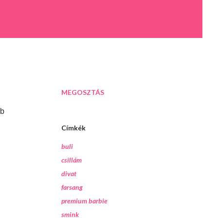
MEGOSZTÁS
bb
Címkék
buli
csillám
divat
farsang
premium barbie
smink