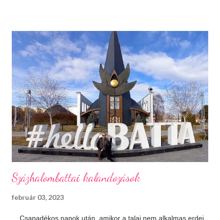
Máskor úgy sincs idő megnézni őket. Téli sportok Korizás,
síelés, szánkózás... soroljam még? Jó, tudom, mostanában
már nem gyakran esik a hó, de korizni akkor is lehet, minden
másért meg irány a Kékes, Dobogókő vagy Eplény. Sűrű
krémlevesek Van abban valami megnyugtató amikor az ember
egy tál tartalmas és forró krémlevest kanalaz. Illatos, forró
fürdők Azt hiszem ehhez nem is kell mit hozzáfűzni...
Hangulatfények mindenhol Bátran rakd velük tele te is a
lakásodat, meglátod milyen meghitt hangulatot teremtenek.
Isteni sütemények Diós, mákos, túrós, lekváro...
Százhalombattai kalandozások
február 03, 2023
Csapadékos napok után, amikor a talaj nem alkalmas erdei