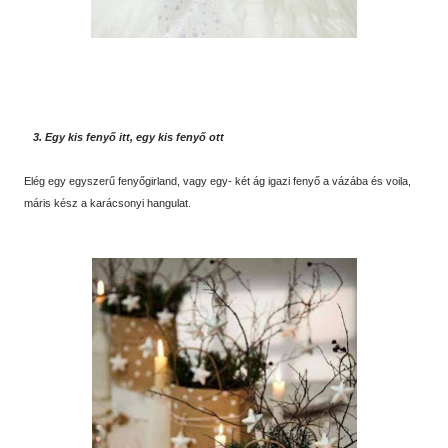
3. Egy kis fenyő itt, egy kis fenyő ott
Elég egy egyszerű fenyőgirland, vagy egy- két ág igazi fenyő a vázába és voila,
máris kész a karácsonyi hangulat.