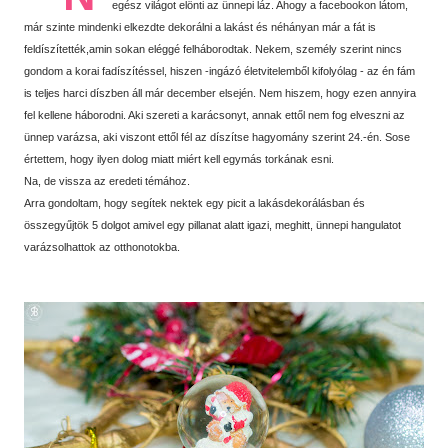
egész világot elönti az ünnepi láz. Ahogy a facebookon látom,
már szinte mindenki elkezdte dekorálni a lakást és néhányan már a fát is
feldíszítették,amin sokan eléggé felháborodtak. Nekem, személy szerint nincs
gondom a korai fadíszítéssel, hiszen -ingázó életvitelemből kifolyólag - az én fám
is teljes harci díszben áll már december elsején. Nem hiszem, hogy ezen annyira
fel kellene háborodni. Aki szereti a karácsonyt, annak ettől nem fog elveszni az
ünnep varázsa, aki viszont ettől fél az díszítse hagyomány szerint 24.-én. Sose
értettem, hogy ilyen dolog miatt miért kell egymás torkának esni.
Na, de vissza az eredeti témához.
Arra gondoltam, hogy segítek nektek egy picit a lakásdekorálásban és
összegyűjtök 5 dolgot amivel egy pillanat alatt igazi, meghitt, ünnepi hangulatot
varázsolhattok az otthonotokba.