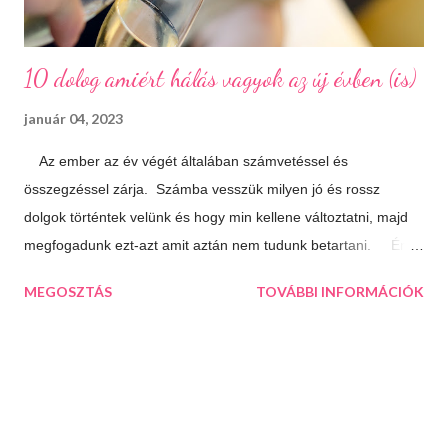
10 dolog amiért hálás vagyok az új évben (is)
január 04, 2023
Az ember az év végét általában számvetéssel és
összegzéssel zárja. Számba vesszük milyen jó és rossz
dolgok történtek velünk és hogy min kellene változtatni, majd
megfogadunk ezt-azt amit aztán nem tudunk betartani. Én
úgy döntöttem, hogy most másképp közelítem meg a dolgot.
MEGOSZTÁS
TOVÁBBI INFORMÁCIÓK
Nem agyalok a múlton, azon már úgysem tudok változtatni,
inkább az idénre koncentrálok és összegzés helyett inkább
hálát adok mindenért ami jó az életemben. Olykor hasznos, ha
nézőpontot váltunk és ebből az irányból közelítjük meg a
dolgokat. Ha megírunk egy ilyen listát máris látni fogjuk, hogy
az életünk sokkal jobb, mint amilyennek elsőre tűnik. 10 dolog