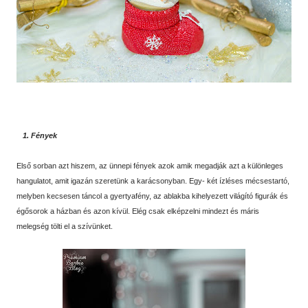
1. Fények
Első sorban azt hiszem, az ünnepi fények azok amik megadják azt a különleges
hangulatot, amit igazán szeretünk a karácsonyban. Egy- két ízléses mécsestartó,
melyben kecsesen táncol a gyertyafény, az ablakba kihelyezett világító figurák és
égősorok a házban és azon kívül. Elég csak elképzelni mindezt és máris
melegség tölti el a szívünket.