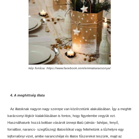
kép forrása:
https://www.facebook.com/emmakaracsonya/
4. A meghittség illata
Az illatoknak nagyon nagy szerepe van közérzetünk alakulásában. Így a meghitt
karácsonyi légkör kialakításában is fontos, hogy figyelembe vegyük ezt.
Használhatunk hozzá boltban vásárolt ünnepi illatú (almás- fahéjas, fenyő,
forraltbor, narancs- szegfűszeg) illatosítókat vagy feltehetünk a tűzhelyre egy
tejforralónyi vizet, amibe narancshéjat és illatos fűszereket teszünk, majd az