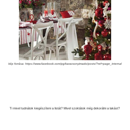
kép forrása:
https://www.facebook.com/pg/karacsonyimado/posts/?ref=page_internal
Ti mivel tudnátok kiegészíteni a listát? Mivel szoktátok még dekorálni a lakást?