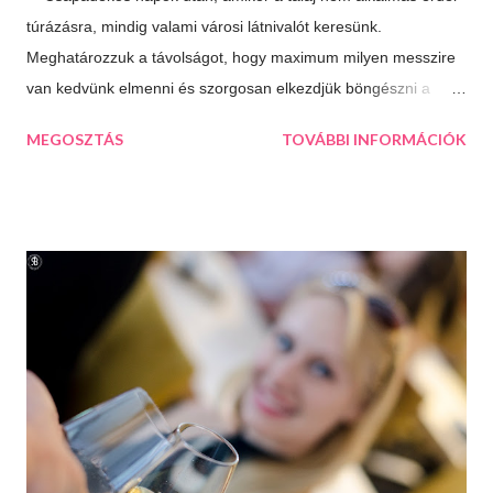
túrázásra, mindig valami városi látnivalót keresünk.
Meghatározzuk a távolságot, hogy maximum milyen messzire
van kedvünk elmenni és szorgosan elkezdjük böngészni a
térképet, aztán a kiválasztjuk a legtöbb érdekességet kínáló
MEGOSZTÁS
TOVÁBBI INFORMÁCIÓK
települést. Így esett a választásunk következő úticélként
Százhalombattára. Ez a relatív fiatal kis város Budapesttől 27
kilométerre, délre fekszik. Jól megközelíthető autópályán és
autóúton is. Százhalombatta és környéke a bronzkor óta
lakott, bővelkedik régészeti feltárásokban és kincsekben,
melyeket a város a mai napig lelkiismeretesen ápol és büszkén
meg is mutat a világnak. A százhalom előtag a település
határában húzódó halomsírokra utal, melyeket ma is meg lehet
tekinteni a régészeti parkban. De még mielőtt ide eljutnánk,
érdemes megállni a gyönyörűen felújított főtéren, ahol a
Makovecz Imre által tervezett Szent István Templom magas...