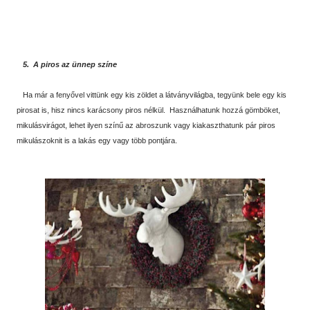
5. A piros az ünnep színe
Ha már a fenyővel vittünk egy kis zöldet a látványvilágba, tegyünk bele egy kis
pirosat is, hisz nincs karácsony piros nélkül. Használhatunk hozzá gömböket,
mikulásvirágot, lehet ilyen színű az abroszunk vagy kiakaszthatunk pár piros
mikulászoknit is a lakás egy vagy több pontjára.