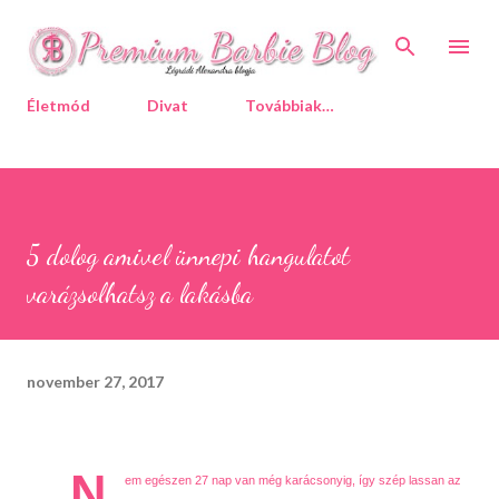
Ugrás a fő tartalomra
Életmód
Divat
Továbbiak…
5 dolog amivel ünnepi hangulatot
varázsolhatsz a lakásba
november 27, 2017
N
em egészen 27 nap van még karácsonyig, így szép lassan az