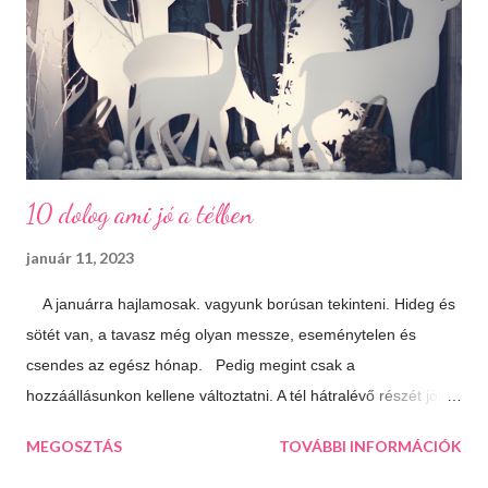
10 dolog ami jó a télben
január 11, 2023
A januárra hajlamosak. vagyunk borúsan tekinteni. Hideg és
sötét van, a tavasz még olyan messze, eseménytelen és
csendes az egész hónap. Pedig megint csak a
hozzáállásunkon kellene változtatni. A tél hátralévő részét jól is
el lehet tölteni, csak meg kell látni a lehetőségeket. 10 dolog
MEGOSZTÁS
TOVÁBBI INFORMÁCIÓK
ami jó a télben: Végtelen mozizós estek Hamar sötétedik, ha
már akkor bevackolunk akár 3 film is beleférhet az estébe.