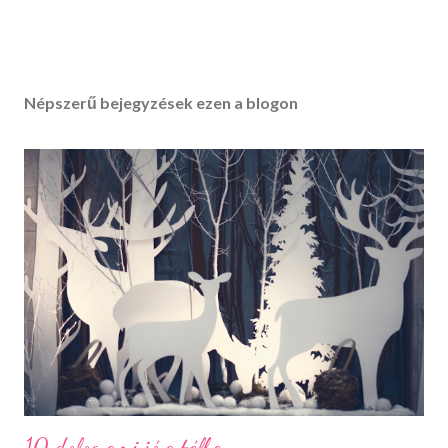
Népszerű bejegyzések ezen a blogon
10 dolog ami jó a télben