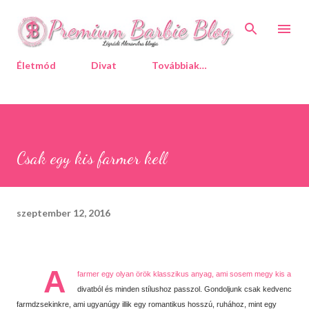
Ugrás a fő tartalomra
Életmód
Divat
Továbbiak…
Csak egy kis farmer kell
szeptember 12, 2016
A
farmer egy olyan örök klasszikus anyag, ami sosem megy kis a
divatból és minden stílushoz passzol. Gondoljunk csak kedvenc
farmdzsekinkre, ami ugyanúgy illik egy romantikus hosszú, ruhához, mint egy