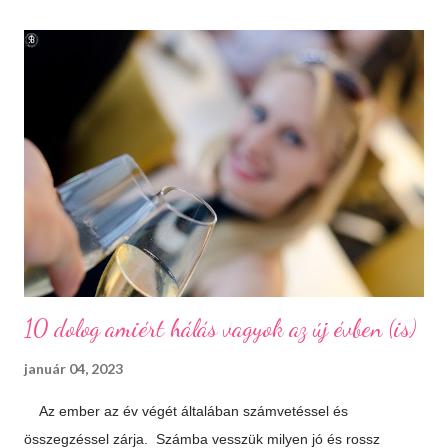
autóúton is. Százhalombatta és környéke a bronzkor óta
lakott, bővelkedik régészeti feltárásokban és kincsekben,
melyeket a város a mai napig lelkiismeretesen ápol és büszkén
meg is mutat a világnak. A százhalom előtag a település
határában húzódó halomsírokra utal, melyeket ma is meg lehet
tekinteni a régészeti parkban. De még mielőtt ide eljutnánk,
érdemes megállni a gyönyörűen felújított főtéren, ahol a
Makovecz Imre által tervezett Szent István Templom magas...
10 dolog amiért hálás vagyok az új évben (is)
január 04, 2023
Az ember az év végét általában számvetéssel és
összegzéssel zárja. Számba vesszük milyen jó és rossz