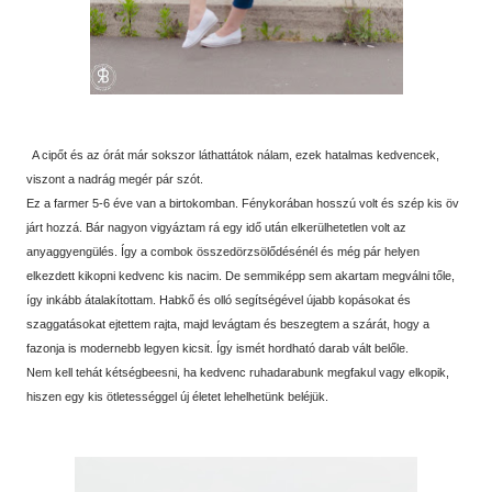
A cipőt és az órát már sokszor láthattátok nálam, ezek hatalmas kedvencek,
viszont a nadrág megér pár szót.
Ez a farmer 5-6 éve van a birtokomban. Fénykorában hosszú volt és szép kis öv
járt hozzá. Bár nagyon vigyáztam rá egy idő után elkerülhetetlen volt az
anyaggyengülés. Így a combok összedörzsölődésénél és még pár helyen
elkezdett kikopni kedvenc kis nacim. De semmiképp sem akartam megválni tőle,
így inkább átalakítottam. Habkő és olló segítségével újabb kopásokat és
szaggatásokat ejtettem rajta, majd levágtam és beszegtem a szárát, hogy a
fazonja is modernebb legyen kicsit. Így ismét hordható darab vált belőle.
Nem kell tehát kétségbeesni, ha kedvenc ruhadarabunk megfakul vagy elkopik,
hiszen egy kis ötletességgel új életet lehelhetünk beléjük.