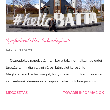
Hangulatfények mindenhol Bátran rakd velük tele te is a
lakásodat, meglátod milyen meghitt hangulatot teremtenek.
Isteni sütemények Diós, mákos, túrós, lekváro...
Százhalombattai kalandozások
február 03, 2023
Csapadékos napok után, amikor a talaj nem alkalmas erdei
túrázásra, mindig valami városi látnivalót keresünk.
Meghatározzuk a távolságot, hogy maximum milyen messzire
van kedvünk elmenni és szorgosan elkezdjük böngészni a
térképet, aztán a kiválasztjuk a legtöbb érdekességet kínáló
MEGOSZTÁS
TOVÁBBI INFORMÁCIÓK
települést. Így esett a választásunk következő úticélként
Százhalombattára. Ez a relatív fiatal kis város Budapesttől 27
kilométerre, délre fekszik. Jól megközelíthető autópályán és