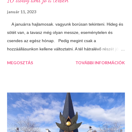
január 11, 2023
A januárra hajlamosak. vagyunk borúsan tekinteni. Hideg és
sötét van, a tavasz még olyan messze, eseménytelen és
csendes az egész hónap. Pedig megint csak a
hozzáállásunkon kellene változtatni. A tél hátralévő részét jól is
el lehet tölteni, csak meg kell látni a lehetőségeket. 10 dolog
MEGOSZTÁS
TOVÁBBI INFORMÁCIÓK
ami jó a télben: Végtelen mozizós estek Hamar sötétedik, ha
már akkor bevackolunk akár 3 film is beleférhet az estébe.
Máskor úgy sincs idő megnézni őket. Téli sportok Korizás,
síelés, szánkózás... soroljam még? Jó, tudom, mostanában
már nem gyakran esik a hó, de korizni akkor is lehet, minden
másért meg irány a Kékes, Dobogókő vagy Eplény. Sűrű
krémlevesek Van abban valami megnyugtató amikor az ember
egy tál tartalmas és forró krémlevest kanalaz. Illatos, forró
fürdők Azt hiszem ehhez nem is kell mit hozzáfűzni...