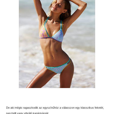
De aki mégis ragaszkodik az egyszínűhöz a válasszon egy klasszikus feketét,
pasztellt vagy vibráló kanárisárgát.