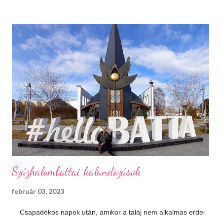
Máskor úgy sincs idő megnézni őket. Téli sportok Korizás,
síelés, szánkózás... soroljam még? Jó, tudom, mostanában
már nem gyakran esik a hó, de korizni akkor is lehet, minden
másért meg irány a Kékes, Dobogókő vagy Eplény. Sűrű
krémlevesek Van abban valami megnyugtató amikor az ember
egy tál tartalmas és forró krémlevest kanalaz. Illatos, forró
fürdők Azt hiszem ehhez nem is kell mit hozzáfűzni...
Hangulatfények mindenhol Bátran rakd velük tele te is a
lakásodat, meglátod milyen meghitt hangulatot teremtenek.
Isteni sütemények Diós, mákos, túrós, lekváro...
Százhalombattai kalandozások
február 03, 2023
Csapadékos napok után, amikor a talaj nem alkalmas erdei