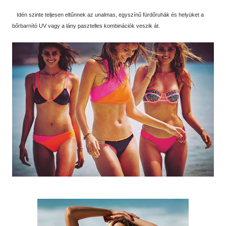
Idén szinte teljesen eltűnnek az unalmas, egyszínű fürdőruhák és helyüket a
bőrbarnító UV vagy a lány pasztelles kombinációk veszik át.