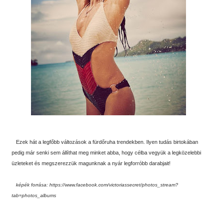
Ezek hát a legfőbb változások a fürdőruha trendekben. Ilyen tudás birtokában
pedig már senki sem állíthat meg minket abba, hogy célba vegyük a legközelebbi
üzleteket és megszerezzük magunknak a nyár legforróbb darabjait!
képék forrása: https://www.facebook.com/victoriassecret/photos_stream?
tab=photos_albums