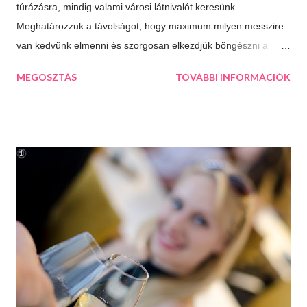
túrázásra, mindig valami városi látnivalót keresünk.
Meghatározzuk a távolságot, hogy maximum milyen messzire
van kedvünk elmenni és szorgosan elkezdjük böngészni a
térképet, aztán a kiválasztjuk a legtöbb érdekességet kínáló
MEGOSZTÁS
TOVÁBBI INFORMÁCIÓK
települést. Így esett a választásunk következő úticélként
Százhalombattára. Ez a relatív fiatal kis város Budapesttől 27
kilométerre, délre fekszik. Jól megközelíthető autópályán és
autóúton is. Százhalombatta és környéke a bronzkor óta
lakott, bővelkedik régészeti feltárásokban és kincsekben,
melyeket a város a mai napig lelkiismeretesen ápol és büszkén
meg is mutat a világnak. A százhalom előtag a település
határában húzódó halomsírokra utal, melyeket ma is meg lehet
tekinteni a régészeti parkban. De még mielőtt ide eljutnánk,
érdemes megállni a gyönyörűen felújított főtéren, ahol a
Makovecz Imre által tervezett Szent István Templom magas...