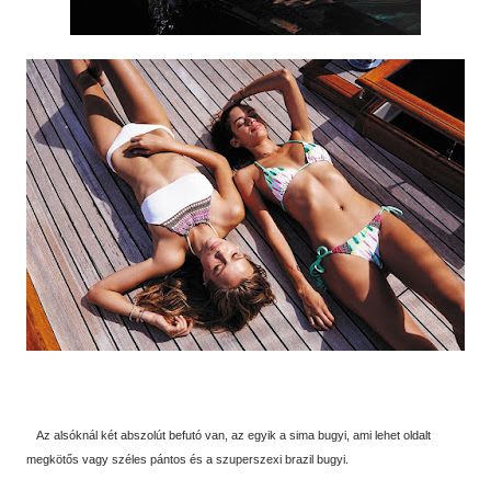
Az alsóknál két abszolút befutó van, az egyik a sima bugyi, ami lehet oldalt
megkötős vagy széles pántos és a szuperszexi brazil bugyi.