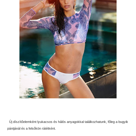
Új díszítőelemként lyukacsos és hálós anyagokkal találkozhatunk, főleg a bugyik
pántjánál és a felsőkön rátétként.