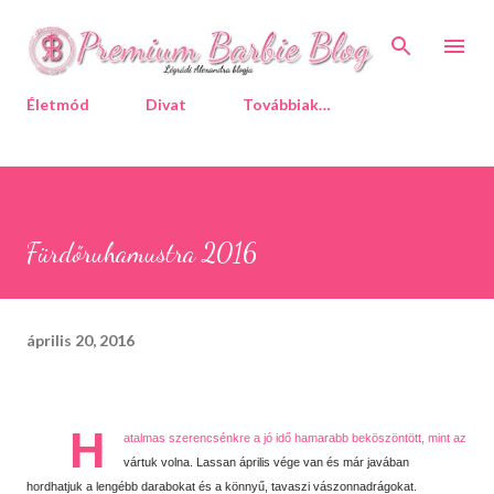
Ugrás a fő tartalomra
Életmód
Divat
Továbbiak…
Fürdőruhamustra 2016
április 20, 2016
H
atalmas szerencsénkre a jó idő hamarabb beköszöntött, mint az
vártuk volna. Lassan április vége van és már javában
hordhatjuk a lengébb darabokat és a könnyű, tavaszi vászonnadrágokat.