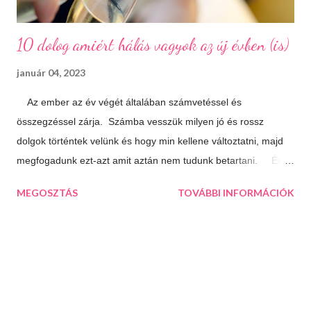
10 dolog amiért hálás vagyok az új évben (is)
január 04, 2023
Az ember az év végét általában számvetéssel és
összegzéssel zárja. Számba vesszük milyen jó és rossz
dolgok történtek velünk és hogy min kellene változtatni, majd
megfogadunk ezt-azt amit aztán nem tudunk betartani. Én
úgy döntöttem, hogy most másképp közelítem meg a dolgot.
MEGOSZTÁS
TOVÁBBI INFORMÁCIÓK
Nem agyalok a múlton, azon már úgysem tudok változtatni,
inkább az idénre koncentrálok és összegzés helyett inkább
hálát adok mindenért ami jó az életemben. Olykor hasznos, ha
nézőpontot váltunk és ebből az irányból közelítjük meg a
dolgokat. Ha megírunk egy ilyen listát máris látni fogjuk, hogy
az életünk sokkal jobb, mint amilyennek elsőre tűnik. 10 dolog