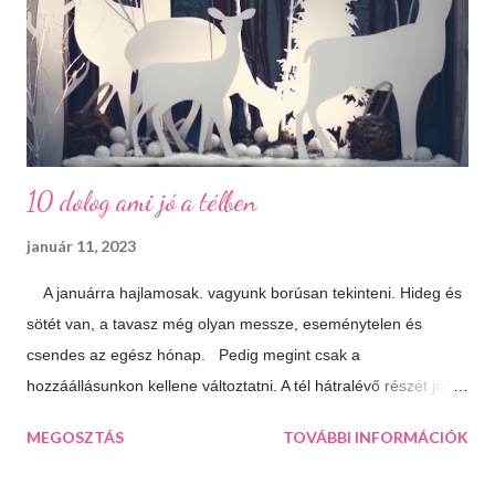
10 dolog ami jó a télben
január 11, 2023
A januárra hajlamosak. vagyunk borúsan tekinteni. Hideg és
sötét van, a tavasz még olyan messze, eseménytelen és
csendes az egész hónap. Pedig megint csak a
hozzáállásunkon kellene változtatni. A tél hátralévő részét jól is
el lehet tölteni, csak meg kell látni a lehetőségeket. 10 dolog
MEGOSZTÁS
TOVÁBBI INFORMÁCIÓK
ami jó a télben: Végtelen mozizós estek Hamar sötétedik, ha
már akkor bevackolunk akár 3 film is beleférhet az estébe.