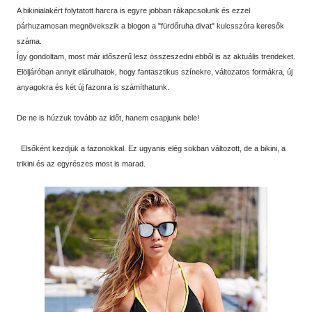
A bikinialakért folytatott harcra is egyre jobban rákapcsolunk és ezzel
párhuzamosan megnövekszik a blogon a "fürdőruha divat" kulcsszóra keresők
száma.
Így gondoltam, most már időszerű lesz összeszedni ebből is az aktuális trendeket.
Elöljáróban annyit elárulhatok, hogy fantasztikus színekre, változatos formákra, új
anyagokra és két új fazonra is számíthatunk.
De ne is húzzuk tovább az időt, hanem csapjunk bele!
Elsőként kezdjük a fazonokkal. Ez ugyanis elég sokban változott, de a bikini, a
trikini és az egyrészes most is marad.