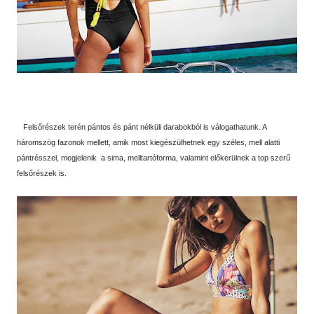
Felsőrészek terén pántos és pánt nélküli darabokból is válogathatunk. A
háromszög fazonok mellett, amik most kiegészülhetnek egy széles, mell alatti
pántrésszel, megjelenik a sima, melltartóforma, valamint előkerülnek a top szerű
felsőrészek is.