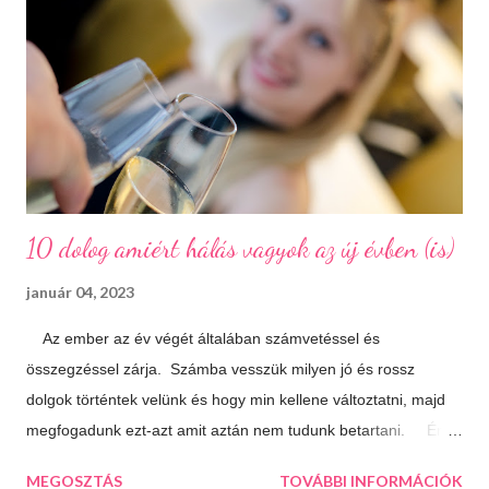
meg is mutat a világnak. A százhalom előtag a település
határában húzódó halomsírokra utal, melyeket ma is meg lehet
tekinteni a régészeti parkban. De még mielőtt ide eljutnánk,
érdemes megállni a gyönyörűen felújított főtéren, ahol a
Makovecz Imre által tervezett Szent István Templom magas...
10 dolog amiért hálás vagyok az új évben (is)
január 04, 2023
Az ember az év végét általában számvetéssel és
összegzéssel zárja. Számba vesszük milyen jó és rossz
dolgok történtek velünk és hogy min kellene változtatni, majd
megfogadunk ezt-azt amit aztán nem tudunk betartani. Én
úgy döntöttem, hogy most másképp közelítem meg a dolgot.
MEGOSZTÁS
TOVÁBBI INFORMÁCIÓK