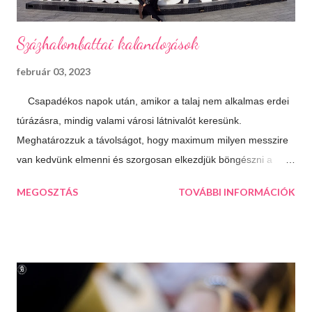
Százhalombattai kalandozások
február 03, 2023
Csapadékos napok után, amikor a talaj nem alkalmas erdei
túrázásra, mindig valami városi látnivalót keresünk.
Meghatározzuk a távolságot, hogy maximum milyen messzire
van kedvünk elmenni és szorgosan elkezdjük böngészni a
térképet, aztán a kiválasztjuk a legtöbb érdekességet kínáló
MEGOSZTÁS
TOVÁBBI INFORMÁCIÓK
települést. Így esett a választásunk következő úticélként
Százhalombattára. Ez a relatív fiatal kis város Budapesttől 27
kilométerre, délre fekszik. Jól megközelíthető autópályán és
autóúton is. Százhalombatta és környéke a bronzkor óta
lakott, bővelkedik régészeti feltárásokban és kincsekben,
melyeket a város a mai napig lelkiismeretesen ápol és büszkén