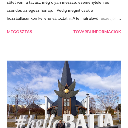
sötét van, a tavasz még olyan messze, eseménytelen és
csendes az egész hónap. Pedig megint csak a
hozzáállásunkon kellene változtatni. A tél hátralévő részét jól is
el lehet tölteni, csak meg kell látni a lehetőségeket. 10 dolog
MEGOSZTÁS
TOVÁBBI INFORMÁCIÓK
ami jó a télben: Végtelen mozizós estek Hamar sötétedik, ha
már akkor bevackolunk akár 3 film is beleférhet az estébe.
Máskor úgy sincs idő megnézni őket. Téli sportok Korizás,
síelés, szánkózás... soroljam még? Jó, tudom, mostanában
már nem gyakran esik a hó, de korizni akkor is lehet, minden
másért meg irány a Kékes, Dobogókő vagy Eplény. Sűrű
krémlevesek Van abban valami megnyugtató amikor az ember
egy tál tartalmas és forró krémlevest kanalaz. Illatos, forró
fürdők Azt hiszem ehhez nem is kell mit hozzáfűzni...
Hangulatfények mindenhol Bátran rakd velük tele te is a
lakásodat, meglátod milyen meghitt hangulatot teremtenek.
Isteni sütemények Diós, mákos, túrós, lekváro...