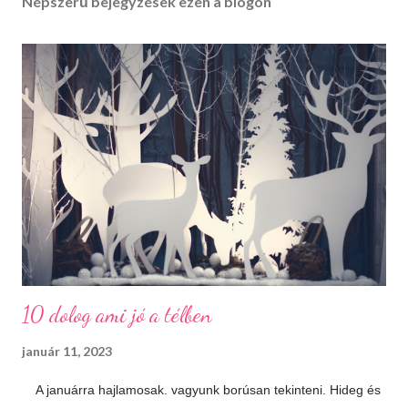
Népszerű bejegyzések ezen a blogon
10 dolog ami jó a télben
január 11, 2023
A januárra hajlamosak. vagyunk borúsan tekinteni. Hideg és