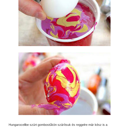
Hungarocellbe szúrt gombostűkön szárítsuk és reggelre már kész is a