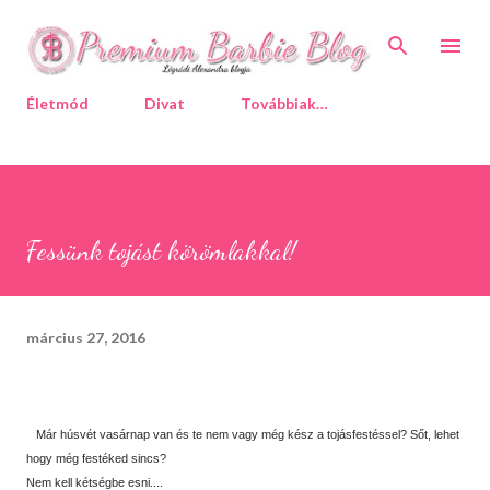
Ugrás a fő tartalomra
Életmód
Divat
Továbbiak…
Fessünk tojást körömlakkal!
március 27, 2016
Már húsvét vasárnap van és te nem vagy még kész a tojásfestéssel? Sőt, lehet
hogy még festéked sincs?
Nem kell kétségbe esni....