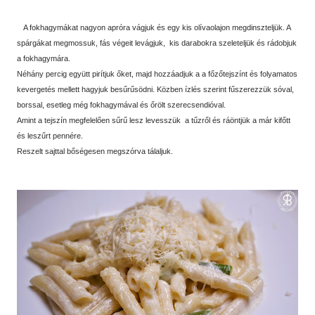
A fokhagymákat nagyon apróra vágjuk és egy kis olívaolajon megdinszteljük. A
spárgákat megmossuk, fás végeit levágjuk, kis darabokra szeleteljük és rádobjuk
a fokhagymára.
Néhány percig együtt pirítjuk őket, majd hozzáadjuk a a főzőtejszínt és folyamatos
kevergetés mellett hagyjuk besűrűsödni. Közben ízlés szerint fűszerezzük sóval,
borssal, esetleg még fokhagymával és őrölt szerecsendióval.
Amint a tejszín megfelelően sűrű lesz levesszük a tűzről és ráöntjük a már kifőtt
és leszűrt pennére.
Reszelt sajttal bőségesen megszórva tálaljuk.