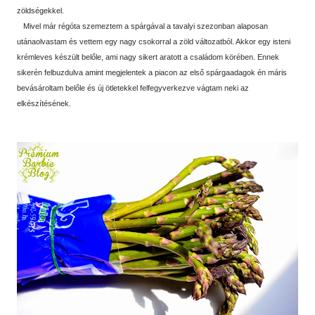
zöldségekkel.
Mivel már régóta szemeztem a spárgával a tavalyi szezonban alaposan
utánaolvastam és vettem egy nagy csokorral a zöld változatból. Akkor egy isteni
krémleves készült belőle, ami nagy sikert aratott a családom körében. Ennek
sikerén felbuzdulva amint megjelentek a piacon az első spárgaadagok én máris
bevásároltam belőle és új ötletekkel felfegyverkezve vágtam neki az
elkészítésének.