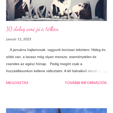
10 dolog ami jó a télben
január 11, 2023
A januárra hajlamosak. vagyunk borúsan tekinteni. Hideg és
sötét van, a tavasz még olyan messze, eseménytelen és
csendes az egész hónap. Pedig megint csak a
hozzáállásunkon kellene változtatni. A tél hátralévő részét jól is
el lehet tölteni, csak meg kell látni a lehetőségeket. 10 dolog
MEGOSZTÁS
TOVÁBBI INFORMÁCIÓK
ami jó a télben: Végtelen mozizós estek Hamar sötétedik, ha
már akkor bevackolunk akár 3 film is beleférhet az estébe.
Máskor úgy sincs idő megnézni őket. Téli sportok Korizás,
síelés, szánkózás... soroljam még? Jó, tudom, mostanában