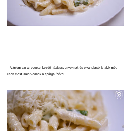
Ajánlom ezt a receptet kezdő háziasszonyoknak és olyanoknak is akik még
csak most ismerkednek a spárga ízével.