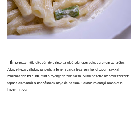
Én tartottam tőle először, de szinte az első falat után beleszerettem az ízébe.
A következő vállalkozás pedig a fehér spárga lesz, ami ha jól tudom sokkal
markánsabb ízzel bír, mint a gyengébb zöld társa. Mindenesetre az arról szerzett
tapasztalataimról is beszámolok majd és ha tudok, akkor valami jó receptet is
hozok hozzá.