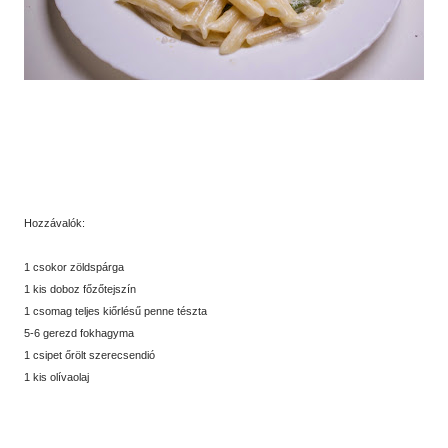
Hozzávalók:
1 csokor zöldspárga
1 kis doboz főzőtejszín
1 csomag teljes kiőrlésű penne tészta
5-6 gerezd fokhagyma
1 csipet őrölt szerecsendió
1 kis olívaolaj