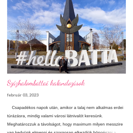
már nem gyakran esik a hó, de korizni akkor is lehet, minden
másért meg irány a Kékes, Dobogókő vagy Eplény. Sűrű
krémlevesek Van abban valami megnyugtató amikor az ember
egy tál tartalmas és forró krémlevest kanalaz. Illatos, forró
fürdők Azt hiszem ehhez nem is kell mit hozzáfűzni...
Hangulatfények mindenhol Bátran rakd velük tele te is a
lakásodat, meglátod milyen meghitt hangulatot teremtenek.
Isteni sütemények Diós, mákos, túrós, lekváro...
Százhalombattai kalandozások
február 03, 2023
Csapadékos napok után, amikor a talaj nem alkalmas erdei
túrázásra, mindig valami városi látnivalót keresünk.
Meghatározzuk a távolságot, hogy maximum milyen messzire
van kedvünk elmenni és szorgosan elkezdjük böngészni a