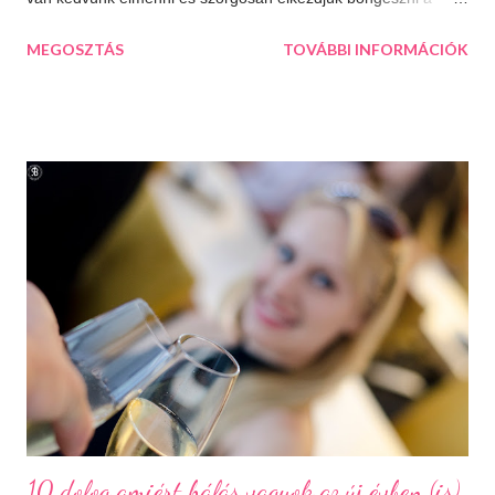
térképet, aztán a kiválasztjuk a legtöbb érdekességet kínáló
MEGOSZTÁS
TOVÁBBI INFORMÁCIÓK
települést. Így esett a választásunk következő úticélként
Százhalombattára. Ez a relatív fiatal kis város Budapesttől 27
kilométerre, délre fekszik. Jól megközelíthető autópályán és
autóúton is. Százhalombatta és környéke a bronzkor óta
lakott, bővelkedik régészeti feltárásokban és kincsekben,
melyeket a város a mai napig lelkiismeretesen ápol és büszkén
meg is mutat a világnak. A százhalom előtag a település
határában húzódó halomsírokra utal, melyeket ma is meg lehet
tekinteni a régészeti parkban. De még mielőtt ide eljutnánk,
érdemes megállni a gyönyörűen felújított főtéren, ahol a
Makovecz Imre által tervezett Szent István Templom magas...
10 dolog amiért hálás vagyok az új évben (is)