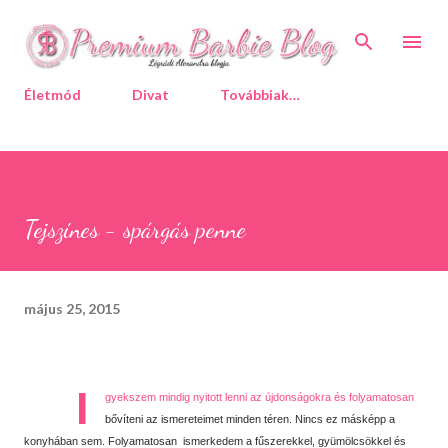
Ugrás a fő tartalomra
Életmód
Divat
Továbbiak…
Tejszínes - spárgás penne
május 25, 2015
I
gyekszem mindig nyitott lenni az újdonságokra és folyamatosan
bővíteni az ismereteimet minden téren. Nincs ez másképp a
konyhában sem. Folyamatosan ismerkedem a fűszerekkel, gyümölcsökkel és