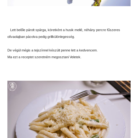
Lett belőle párolt spárga, köretként a husik mellé, néhány percre fűszeres
olívaolajban pácolva pedig grillkülönlegesség.
De végül mégis a tejszínnel készült penne lett a kedvencem.
Ma ezt a receptet szeretném megosztani Veletek.